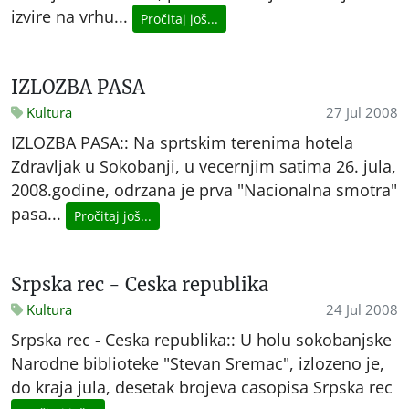
izvire na vrhu...
Pročitaj još...
IZLOZBA PASA
Kultura
27 Jul 2008
IZLOZBA PASA:: Na sprtskim terenima hotela
Zdravljak u Sokobanji, u vecernjim satima 26. jula,
2008.godine, odrzana je prva "Nacionalna smotra"
pasa...
Pročitaj još...
Srpska rec - Ceska republika
Kultura
24 Jul 2008
Srpska rec - Ceska republika:: U holu sokobanjske
Narodne biblioteke "Stevan Sremac", izlozeno je,
do kraja jula, desetak brojeva casopisa Srpska rec