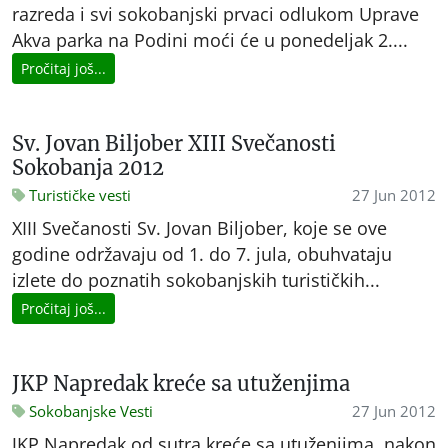
razreda i svi sokobanjski prvaci odlukom Uprave
Akva parka na Podini moći će u ponedeljak 2....
Pročitaj još...
Sv. Jovan Biljober XIII Svečanosti
Sokobanja 2012
Turističke vesti
27 Jun 2012
XIII Svečanosti Sv. Jovan Biljober, koje se ove
godine održavaju od 1. do 7. jula, obuhvataju
izlete do poznatih sokobanjskih turističkih...
Pročitaj još...
JKP Napredak kreće sa utuženjima
Sokobanjske Vesti
27 Jun 2012
JKP Napredak od sutra kreće sa utuženjima, nakon