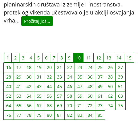
planinarskih društava iz zemlje i inostranstva,
proteklog vikenda učestvovalo je u akciji osvajanja
vrha...
Pročitaj još...
1
2
3
4
5
6
7
8
9
10
11
12
13
14
15
16
17
18
19
20
21
22
23
24
25
26
27
28
29
30
31
32
33
34
35
36
37
38
39
40
41
42
43
44
45
46
47
48
49
50
51
52
53
54
55
56
57
58
59
60
61
62
63
64
65
66
67
68
69
70
71
72
73
74
75
76
77
78
79
80
81
82
83
84
85