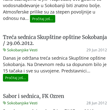
vodosnabdevanje u Sokobanji biti znatno bolje.
Atmosferske prilike su za stepen povoljnije u
odnosu na...
Pročitaj još...
Treća sednica Skupštine opštine Sokobanja
/ 29.06.2012.
Sokobanjske Vesti
29 Jun 2012
Danas je održana treća sednica Skupštine opštine
Sokobanja. Na Dnevnom redu sa dopunom bilo je
15 tačaka i sve su usvojene. Predstavnici...
Pročitaj još...
Sabor i sednica, FK Ozren
Sokobanjske Vesti
28 Jun 2012