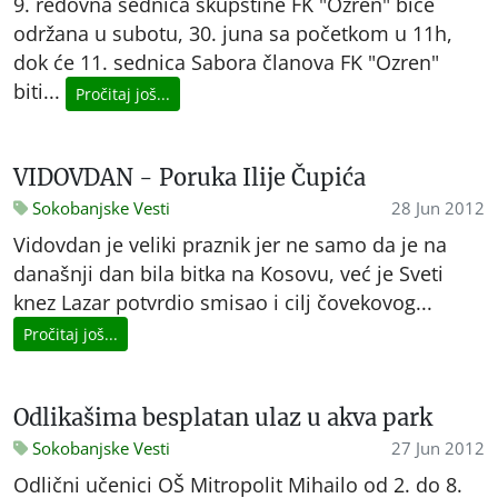
9. redovna sednica skupštine FK "Ozren" biće
održana u subotu, 30. juna sa početkom u 11h,
dok će 11. sednica Sabora članova FK "Ozren"
biti...
Pročitaj još...
VIDOVDAN - Poruka Ilije Čupića
Sokobanjske Vesti
28 Jun 2012
Vidovdan je veliki praznik jer ne samo da je na
današnji dan bila bitka na Kosovu, već je Sveti
knez Lazar potvrdio smisao i cilj čovekovog...
Pročitaj još...
Odlikašima besplatan ulaz u akva park
Sokobanjske Vesti
27 Jun 2012
Odlični učenici OŠ Mitropolit Mihailo od 2. do 8.