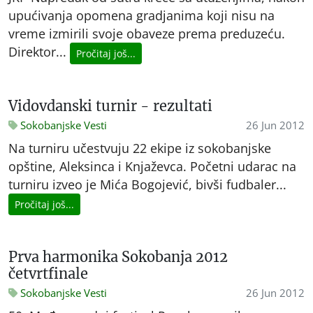
upućivanja opomena gradjanima koji nisu na
vreme izmirili svoje obaveze prema preduzeću.
Direktor...
Pročitaj još...
Vidovdanski turnir - rezultati
Sokobanjske Vesti
26 Jun 2012
Na turniru učestvuju 22 ekipe iz sokobanjske
opštine, Aleksinca i Knjaževca. Početni udarac na
turniru izveo je Mića Bogojević, bivši fudbaler...
Pročitaj još...
Prva harmonika Sokobanja 2012
četvrtfinale
Sokobanjske Vesti
26 Jun 2012