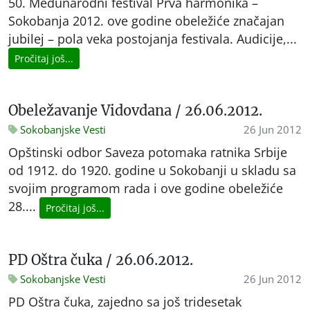
50. Međunarodni festival Prva harmonika –
Sokobanja 2012. ove godine obeležiće značajan
jubilej – pola veka postojanja festivala. Audicije,...
Pročitaj još...
Obeležavanje Vidovdana / 26.06.2012.
Sokobanjske Vesti
26 Jun 2012
Opštinski odbor Saveza potomaka ratnika Srbije
od 1912. do 1920. godine u Sokobanji u skladu sa
svojim programom rada i ove godine obeležiće
28....
Pročitaj još...
PD Oštra čuka / 26.06.2012.
Sokobanjske Vesti
26 Jun 2012
PD Oštra čuka, zajedno sa još tridesetak