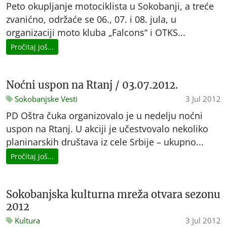
Peto okupljanje motociklista u Sokobanji, a treće
zvanićno, održaće se 06., 07. i 08. jula, u
organizaciji moto kluba „Falcons“ i OTKS...
Pročitaj još...
Noćni uspon na Rtanj / 03.07.2012.
Sokobanjske Vesti
3 Jul 2012
PD Oštra čuka organizovalo je u nedelju noćni
uspon na Rtanj. U akciji je učestvovalo nekoliko
planinarskih društava iz cele Srbije – ukupno...
Pročitaj još...
Sokobanjska kulturna mreža otvara sezonu
2012
Kultura
3 Jul 2012