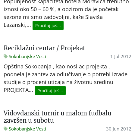
Popunjenost kapaciteta hotela Moravica trenutno
iznosi oko 50 – 60 %, a obzirom da je početak
sezone mi smo zadovoljni, kaže Slaviša
Lazanski,...
Pročitaj još...
Reciklažni centar / Projekat
Sokobanjske Vesti
1 Jul 2012
Opština Sokobanja , kao nosilac projekta ,
podnela je zahtev za odlučivanje o potrebi izrade
studije o proceni uticaja na životnu sredinu
PROJEKTA...
Pročitaj još...
Vidovdanski turnir u malom fudbalu
završen u subotu
Sokobanjske Vesti
30 Jun 2012