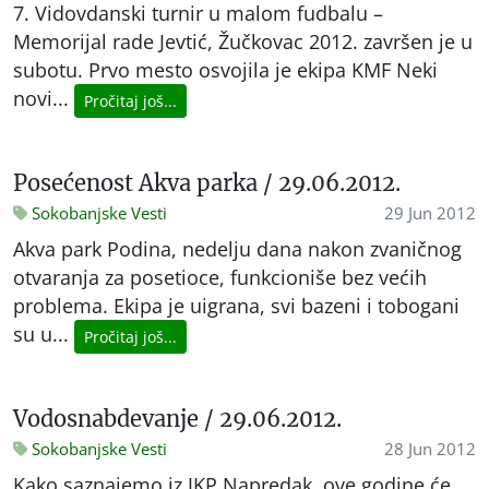
7. Vidovdanski turnir u malom fudbalu –
Memorijal rade Jevtić, Žučkovac 2012. završen je u
subotu. Prvo mesto osvojila je ekipa KMF Neki
novi...
Pročitaj još...
Posećenost Akva parka / 29.06.2012.
Sokobanjske Vesti
29 Jun 2012
Akva park Podina, nedelju dana nakon zvaničnog
otvaranja za posetioce, funkcioniše bez većih
problema. Ekipa je uigrana, svi bazeni i tobogani
su u...
Pročitaj još...
Vodosnabdevanje / 29.06.2012.
Sokobanjske Vesti
28 Jun 2012
Kako saznajemo iz JKP Napredak, ove godine će