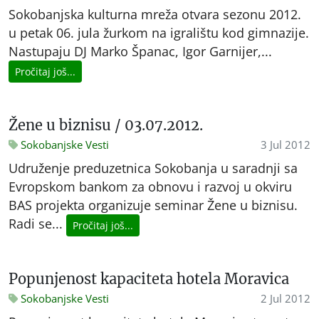
Sokobanjska kulturna mreža otvara sezonu 2012.
u petak 06. jula žurkom na igralištu kod gimnazije.
Nastupaju DJ Marko Španac, Igor Garnijer,...
Pročitaj još...
Žene u biznisu / 03.07.2012.
Sokobanjske Vesti
3 Jul 2012
Udruženje preduzetnica Sokobanja u saradnji sa
Evropskom bankom za obnovu i razvoj u okviru
BAS projekta organizuje seminar Žene u biznisu.
Radi se...
Pročitaj još...
Popunjenost kapaciteta hotela Moravica
Sokobanjske Vesti
2 Jul 2012