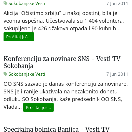
Sokobanjske Vesti
7 Jun 2011
Akcija “Očistimo srbiju” u našoj opstini, bila je
veoma uspešna. Učestvovala su 1 404 volontera,
sakupljeno je 426 džakova otpada i 90 kubnih...
Pročitaj još...
Konferenciju za novinare SNS - Vesti TV
Sokobanja
Sokobanjske Vesti
7 Jun 2011
OO SNS sazvao je danas konferenciju za novinare.
SNS je i ranije ukazivala na nezakonito donetu
odluku SO Sokobanja, kaže predsednik OO SNS,
Vlada...
Pročitaj još...
Specijalna bolnica Banjica - Vesti TV