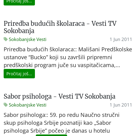
Pročitaj još...
Priredba budućih školaraca - Vesti TV
Sokobanja
Sokobanjske Vesti
1 Jun 2011
Priredba budućih školaraca:: Mališani Predškolske
ustanove “Bucko” koji su završili pripremni
predškolski program juče su vaspitačicama,...
Pročitaj još...
Sabor psihologa - Vesti TV Sokobanja
Sokobanjske Vesti
1 Jun 2011
Sabor psihologa:: 59. po redu Naučno stručni
skup psihologa Srbije poznatiji kao „Sabor
psihologa Srbije” počeo je danas u hotelu