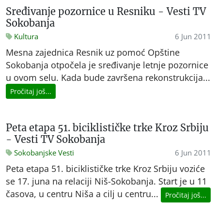
Sređivanje pozornice u Resniku - Vesti TV
Sokobanja
Kultura
6 Jun 2011
Mesna zajednica Resnik uz pomoć Opštine
Sokobanja otpočela je sređivanje letnje pozornice
u ovom selu. Kada bude završena rekonstrukcija...
Pročitaj još...
Peta etapa 51. biciklističke trke Kroz Srbiju
- Vesti TV Sokobanja
Sokobanjske Vesti
6 Jun 2011
Peta etapa 51. biciklističke trke Kroz Srbiju voziće
se 17. juna na relaciji Niš-Sokobanja. Start je u 11
časova, u centru Niša a cilj u centru...
Pročitaj još...