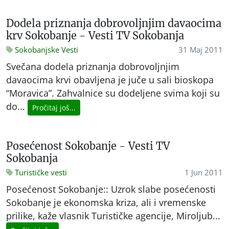
Dodela priznanja dobrovoljnjim davaocima
krv Sokobanje - Vesti TV Sokobanja
Sokobanjske Vesti
31 Maj 2011
Svečana dodela priznanja dobrovoljnjim
davaocima krvi obavljena je juče u sali bioskopa
“Moravica”. Zahvalnice su dodeljene svima koji su
do...
Pročitaj još...
Posećenost Sokobanje - Vesti TV
Sokobanja
Turističke vesti
1 Jun 2011
Posećenost Sokobanje:: Uzrok slabe posećenosti
Sokobanje je ekonomska kriza, ali i vremenske
prilike, kaže vlasnik Turističke agencije, Miroljub...