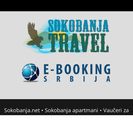
Sokobanja.net
•
Sokobanja apartmani
•
Vaučeri za
domor u Srbiji
•
Soko Banja Apartmani
•
Sokobanja Booking