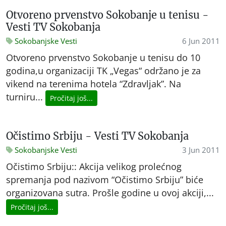
Otvoreno prvenstvo Sokobanje u tenisu -
Vesti TV Sokobanja
Sokobanjske Vesti
6 Jun 2011
Otvoreno prvenstvo Sokobanje u tenisu do 10
godina,u organizaciji TK „Vegas“ održano je za
vikend na terenima hotela “Zdravljak”. Na
turniru...
Pročitaj još...
Očistimo Srbiju - Vesti TV Sokobanja
Sokobanjske Vesti
3 Jun 2011
Očistimo Srbiju:: Akcija velikog prolećnog
spremanja pod nazivom “Očistimo Srbiju” biće
organizovana sutra. Prošle godine u ovoj akciji,...
Pročitaj još...