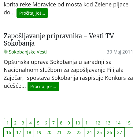
korita reke Moravice od mosta kod Zelene pijace
do...
Pročitaj još...
Zapošljavanje pripravnika - Vesti TV
Sokobanja
Sokobanjske Vesti
30 Maj 2011
Opštinska uprava Sokobanja u saradnji sa
Nacionalnom službom za zapošljavanje Filijala
Zaječar, ispostava Sokobanja raspisuje Konkurs za
učešće...
Pročitaj još...
1
2
3
4
5
6
7
8
9
10
11
12
13
14
15
16
17
18
19
20
21
22
23
24
25
26
27