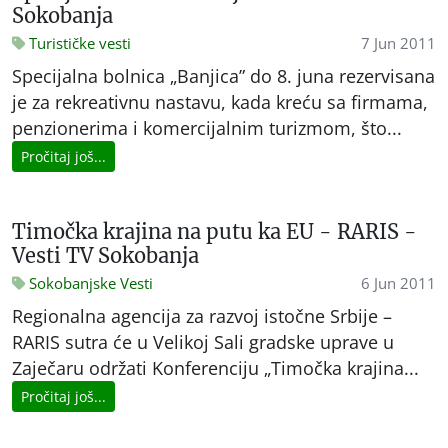
Sokobanja
Turističke vesti
7 Jun 2011
Specijalna bolnica „Banjica” do 8. juna rezervisana
je za rekreativnu nastavu, kada kreću sa firmama,
penzionerima i komercijalnim turizmom, što...
Pročitaj još...
Timočka krajina na putu ka EU - RARIS -
Vesti TV Sokobanja
Sokobanjske Vesti
6 Jun 2011
Regionalna agencija za razvoj istočne Srbije –
RARIS sutra će u Velikoj Sali gradske uprave u
Zaječaru održati Konferenciju „Timočka krajina...
Pročitaj još...