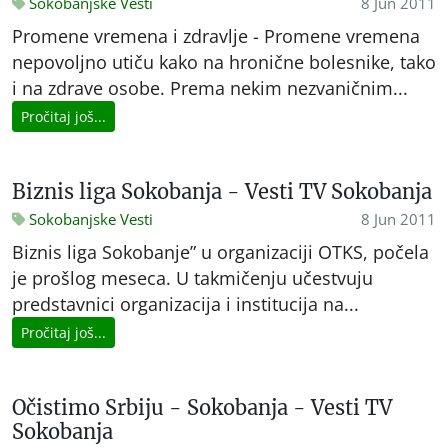
Sokobanjske Vesti
8 Jun 2011
Promene vremena i zdravlje - Promene vremena
nepovoljno utiču kako na hronične bolesnike, tako
i na zdrave osobe. Prema nekim nezvaničnim...
Pročitaj još...
Biznis liga Sokobanja - Vesti TV Sokobanja
Sokobanjske Vesti
8 Jun 2011
Biznis liga Sokobanje” u organizaciji OTKS, počela
je prošlog meseca. U takmičenju učestvuju
predstavnici organizacija i institucija na...
Pročitaj još...
Očistimo Srbiju - Sokobanja - Vesti TV
Sokobanja