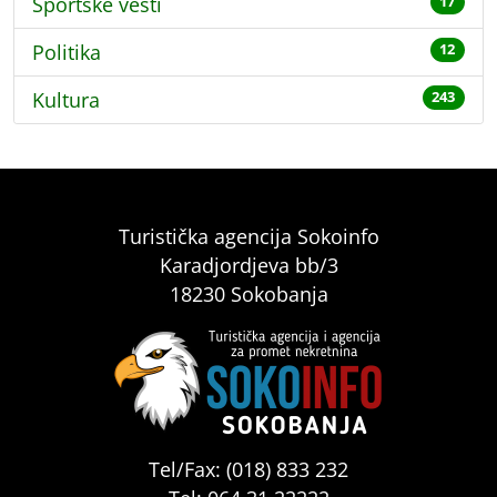
Sportske vesti
17
Politika
12
Kultura
243
Turistička agencija Sokoinfo
Karadjordjeva bb/3
18230 Sokobanja
Tel/Fax: (018) 833 232