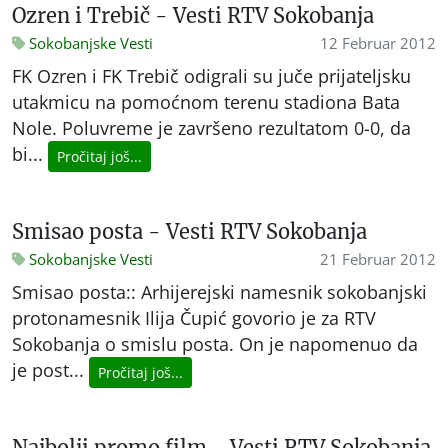
Ozren i Trebič - Vesti RTV Sokobanja
Sokobanjske Vesti
12 Februar 2012
FK Ozren i FK Trebič odigrali su juče prijateljsku
utakmicu na pomoćnom terenu stadiona Bata
Nole. Poluvreme je završeno rezultatom 0-0, da
bi...
Pročitaj još...
Smisao posta - Vesti RTV Sokobanja
Sokobanjske Vesti
21 Februar 2012
Smisao posta:: Arhijerejski namesnik sokobanjski
protonamesnik Ilija Čupić govorio je za RTV
Sokobanja o smislu posta. On je napomenuo da
je post...
Pročitaj još...
Najbolji promo film - Vesti RTV Sokobanja