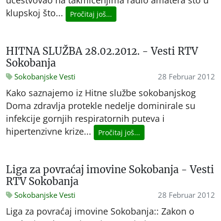
učestvovao na takmičenjima radio amatera što u
klupskoj što...
Pročitaj još...
HITNA SLUŽBA 28.02.2012. - Vesti RTV
Sokobanja
Sokobanjske Vesti
28 Februar 2012
Kako saznajemo iz Hitne službe sokobanjskog
Doma zdravlja protekle nedelje dominirale su
infekcije gornjih respiratornih puteva i
hipertenzivne krize...
Pročitaj još...
Liga za povraćaj imovine Sokobanja - Vesti
RTV Sokobanja
Sokobanjske Vesti
28 Februar 2012
Liga za povraćaj imovine Sokobanja:: Zakon o