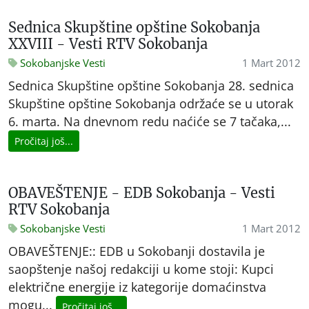
Sednica Skupštine opštine Sokobanja
XXVIII - Vesti RTV Sokobanja
Sokobanjske Vesti
1 Mart 2012
Sednica Skupštine opštine Sokobanja 28. sednica
Skupštine opštine Sokobanja održaće se u utorak
6. marta. Na dnevnom redu naćiće se 7 tačaka,...
Pročitaj još...
OBAVEŠTENJE - EDB Sokobanja - Vesti
RTV Sokobanja
Sokobanjske Vesti
1 Mart 2012
OBAVEŠTENJE:: EDB u Sokobanji dostavila je
saopštenje našoj redakciji u kome stoji: Kupci
električne energije iz kategorije domaćinstva
mogu...
Pročitaj još...