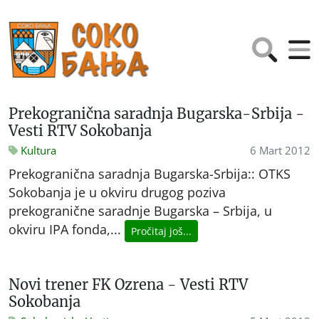
Prekogranična saradnja Bugarska-Srbija -
Vesti RTV Sokobanja
Kultura
6 Mart 2012
Prekogranična saradnja Bugarska-Srbija:: OTKS
Sokobanja je u okviru drugog poziva
prekogranične saradnje Bugarska – Srbija, u
okviru IPA fonda,...
Pročitaj još...
Novi trener FK Ozrena - Vesti RTV
Sokobanja