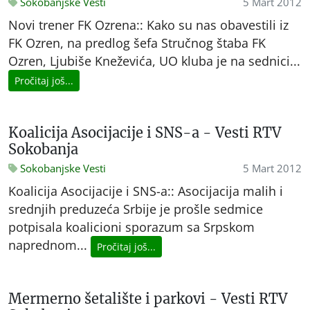
Sokobanjske Vesti
5 Mart 2012
Novi trener FK Ozrena:: Kako su nas obavestili iz
FK Ozren, na predlog šefa Stručnog štaba FK
Ozren, Ljubiše Kneževića, UO kluba je na sednici...
Pročitaj još...
Koalicija Asocijacije i SNS-a - Vesti RTV
Sokobanja
Sokobanjske Vesti
5 Mart 2012
Koalicija Asocijacije i SNS-a:: Asocijacija malih i
srednjih preduzeća Srbije je prošle sedmice
potpisala koalicioni sporazum sa Srpskom
naprednom...
Pročitaj još...
Mermerno šetalište i parkovi - Vesti RTV