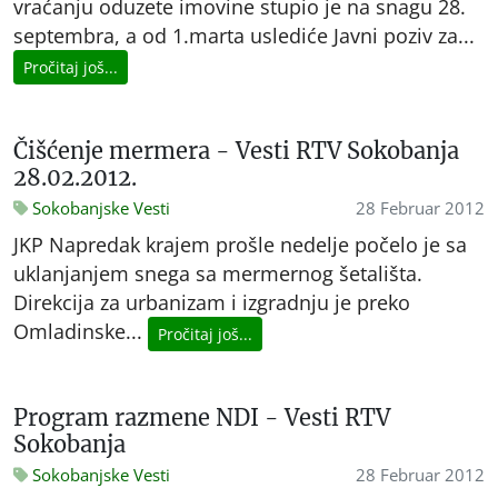
vraćanju oduzete imovine stupio je na snagu 28.
septembra, a od 1.marta uslediće Javni poziv za...
Pročitaj još...
Čišćenje mermera - Vesti RTV Sokobanja
28.02.2012.
Sokobanjske Vesti
28 Februar 2012
JKP Napredak krajem prošle nedelje počelo je sa
uklanjanjem snega sa mermernog šetališta.
Direkcija za urbanizam i izgradnju je preko
Omladinske...
Pročitaj još...
Program razmene NDI - Vesti RTV
Sokobanja
Sokobanjske Vesti
28 Februar 2012