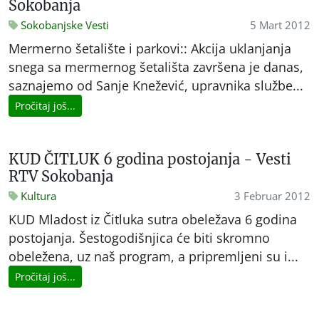
Sokobanja
Sokobanjske Vesti
5 Mart 2012
Mermerno šetalište i parkovi:: Akcija uklanjanja
snega sa mermernog šetališta završena je danas,
saznajemo od Sanje Knežević, upravnika službe...
Pročitaj još...
KUD ČITLUK 6 godina postojanja - Vesti
RTV Sokobanja
Kultura
3 Februar 2012
KUD Mladost iz Čitluka sutra obeležava 6 godina
postojanja. Šestogodišnjica će biti skromno
obeležena, uz naš program, a pripremljeni su i...
Pročitaj još...