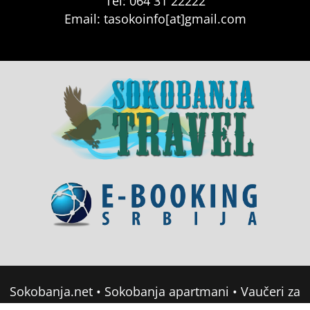
Tel: 064 31 22222
Email: tasokoinfo[at]gmail.com
Sokobanja.net
•
Sokobanja apartmani
•
Vaučeri za
domor u Srbiji
•
Soko Banja Apartmani
•