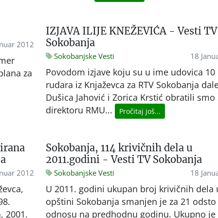
IZJAVA ILIJE KNEŽEVIĆA - Vesti TV
Sokobanja
anuar 2012
Sokobanjske Vesti
18 Janu
omer
Povodom izjave koju su u ime udovica 10
plana za
rudara iz Knjaževca za RTV Sokobanja dal
Dušica Jahović i Zorica Krstić obratili smo
direktoru RMU...
Pročitaj još...
irana
Sokobanja, 114 krivičnih dela u
ja
2011.godini - Vesti TV Sokobanja
anuar 2012
Sokobanjske Vesti
18 Janu
ževca,
U 2011. godini ukupan broj krivičnih dela 
98.
opštini Sokobanja smanjen je za 21 odsto
, 2001.
odnosu na predhodnu godinu. Ukupno je