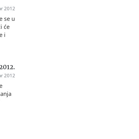
ar 2012
e se u
i će
e i
2012.
ar 2012
e
anja
i