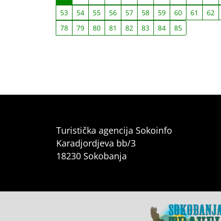
53
54
55
56
57
58
59
60
61
62
78
79
80
81
82
83
84
85
Turistička agencija Sokoinfo
Karadjordjeva bb/3
18230 Sokobanja