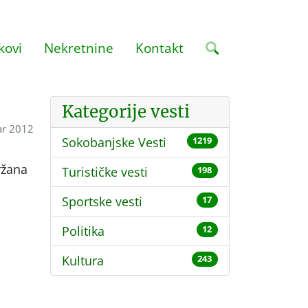
kovi
Nekretnine
Kontakt
Kategorije vesti
ar 2012
Sokobanjske Vesti
1219
ržana
Turističke vesti
198
Sportske vesti
17
Politika
12
Kultura
243