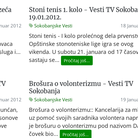
zeća
Stoni tenis 1. kolo - Vesti TV Sokoba
19.01.2012.
anuar 2012
Sokobanjske Vesti
18 Janu
Stoni tenis - I kolo prolećnog dela prvenst
avaca
Opštinske stonoteniske lige igra se ovog
luga i...
vikenda. U subotu 21. januara od 17 časo
sastaju se...
Pročitaj još...
TV
Brošura o volonterizmu - Vesti TV
Sokobanja
anuar 2012
Sokobanjske Vesti
19 Janu
unćan,
Brošura o volonterizmu:: Kancelarija za m
nsonove
uz pomoć svojih saradnika volontera napr
ove
je brošuru o volonterizmu pod nazivom D
čovek bio...
Pročitaj još...