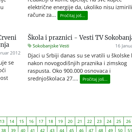
lu
električne energije da, ukoliko nisu izmiril
račune za...
Pročitaj još...
Crveni
Škola i praznici - Vesti TV Sokobanj
snja
Sokobanjske Vesti
16 Janu
ruar 2012
Djaci u Srbiji danas su se vratili u školske
uje se
nakon novogodišnjih praznika i zimskog
oći
raspusta. Oko 900.000 osnovaca i
ost
srednjoškolaca 27....
Pročitaj još...
13
14
15
16
17
18
19
20
21
22
23
24
25
26
38
39
40
41
42
43
44
45
46
47
48
49
50
5