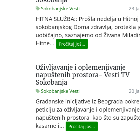
Sokobanjske Vesti
23 J
HITNA SLUŽBA:: Prošla nedelja u Hitnoj 
sokobanjskog Doma zdravlja, protekla j
uobičajno, saznajemo od Živana Miladin
Hitne...
Pročitaj još...
Oživljavanje i oplemenjivanje
napuštenih prostora- Vesti TV
Sokobanja
Sokobanjske Vesti
20 J
Građanske inicijative iz Beograda pokr
peticiju za oživljavanje i oplemenjivanje
napuštenih prostora, kao što su zapušt
kasarne i...
Pročitaj još...