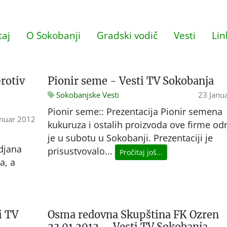
aj
O Sokobanji
Gradski vodič
Vesti
Lin
rotiv
Pionir seme - Vesti TV Sokobanja
Sokobanjske Vesti
23 Janu
Pionir seme:: Prezentacija Pionir semena
anuar 2012
kukuruza i ostalih proizvoda ove firme od
je u subotu u Sokobanji. Prezentaciji je
adjana
prisustvovalo...
Pročitaj još...
a, a
i TV
Osma redovna Skupština FK Ozren
23.01.2012. - Vesti TV Sokobanja