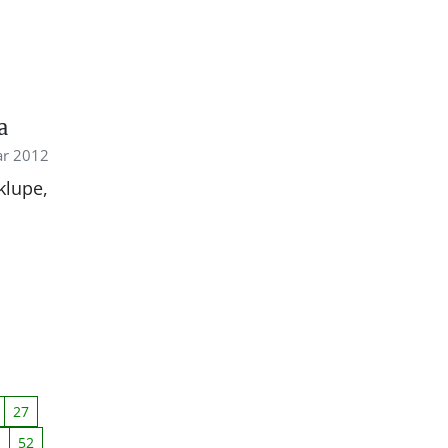
i
a
ar 2012
 klupe,
27
1
52