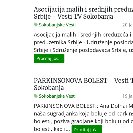
Asocijacija malih i srednjih predu
Srbije - Vesti TV Sokobanja
Sokobanjske Vesti
20 J
Asocijacija malih i srednjih preduzeća i
preduzetnika Srbije - Udruženje poslod
Srbije i Sdruženje poslodavaca Srbije, us
Pročitaj još...
PARKINSONOVA BOLEST - Vesti 
Sokobanja
Sokobanjske Vesti
19 J
PARKINSONOVA BOLEST:: Ana Dolhai M
naša sugradjanka koja boluje od parki
bolesti, poziva gradjane koji boluju od 
bolesti, kao i...
Pročitaj još...