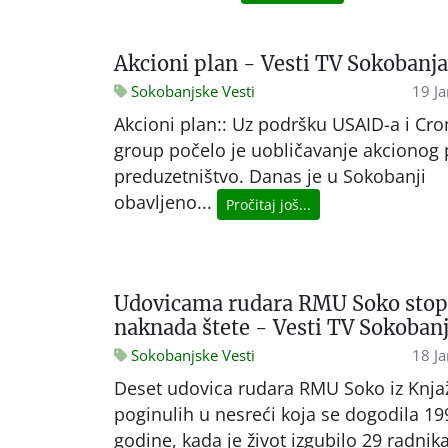
Akcioni plan - Vesti TV Sokobanja
Sokobanjske Vesti
19 J
Akcioni plan:: Uz podršku USAID-a i Cr
group počelo je uobličavanje akcionog 
preduzetništvo. Danas je u Sokobanji
obavljeno...
Pročitaj još...
Udovicama rudara RMU Soko stop
naknada štete - Vesti TV Sokoban
Sokobanjske Vesti
18 J
Deset udovica rudara RMU Soko iz Knja
poginulih u nesreći koja se dogodila 19
godine, kada je život izgubilo 29 radnika