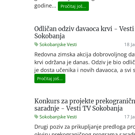
godine...
Pročitaj još...
Odličan odziv davaoca krvi - Vesti
Sokobanja
Sokobanjske Vesti
18 J
Redovna zimska akcija dobrovoljnog da
krvi održana je danas. Odziv je bio odlič
je dosta učenika i novih davaoca, a svi su
Pročitaj još...
Konkurs za projekte prekogranič
saradnje - Vesti TV Sokobanja
Sokobanjske Vesti
17 J
Drugi poziv za prikupljanje predloga pr
okviru prekograničnog programa sarad