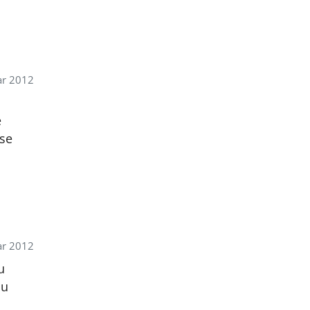
ar 2012
e
 se
ar 2012
u
 u