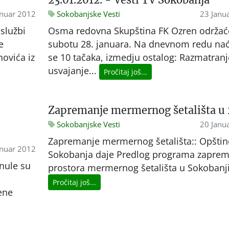
anuar 2012
Sokobanjske Vesti
23 Janu
službi
Osma redovna Skupština FK Ozren održać
e
subotu 28. januara. Na dnevnom redu nać
ovića iz
se 10 tačaka, izmedju ostalog: Razmatranj
usvajanje...
Pročitaj još...
Zapremanje mermernog šetališta u 
Sokobanjske Vesti
20 Janu
Zapremanje mermernog šetališta:: Opštin
anuar 2012
Sokobanja daje Predlog programa zaprem
enule su
prostora mermernog šetališta u Sokobanj
Pročitaj još...
ene