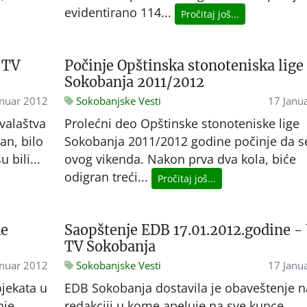
evidentirano 114...
Pročitaj još...
 TV
Počinje Opštinska stonoteniska lige
Sokobanja 2011/2012
anuar 2012
Sokobanjske Vesti
17 Janu
valaštva
Prolećni deo Opštinske stonoteniske lige
an, bilo
Sokobanja 2011/2012 godine počinje da se
 bili...
ovog vikenda. Nakon prva dva kola, biće
odigran treći...
Pročitaj još...
ne
Saopštenje EDB 17.01.2012.godine - 
TV Sokobanja
anuar 2012
Sokobanjske Vesti
17 Janu
ojekata u
EDB Sokobanja dostavila je obaveštenje n
nje
redakciji u kome apeluje na sve kupce