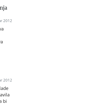
nja
ar 2012
va
va
ar 2012
lade
avila
a bi