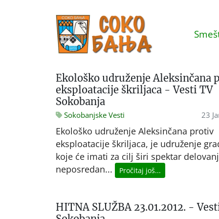
Smešt
Ekološko udruženje Aleksinčana p
eksploatacije škriljaca - Vesti TV
Sokobanja
Sokobanjske Vesti
23 J
Ekološko udruženje Aleksinčana protiv
eksploatacije škriljaca, je udruženje gr
koje će imati za cilj širi spektar delovanj
neposredan...
Pročitaj još...
HITNA SLUŽBA 23.01.2012. - Vest
Sokobanja