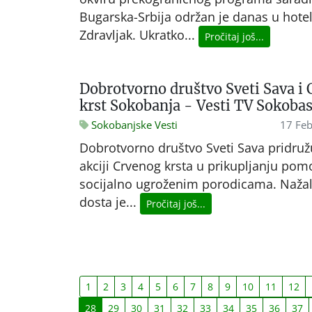
Bugarska-Srbija održan je danas u hote
Zdravljak. Ukratko...
Pročitaj još...
Dobrotvorno društvo Sveti Sava i 
krst Sokobanja - Vesti TV Sokoba
Sokobanjske Vesti
17 Feb
Dobrotvorno društvo Sveti Sava pridruž
akciji Crvenog krsta u prikupljanju pom
socijalno ugroženim porodicama. Nažal
dosta je...
Pročitaj još...
1
2
3
4
5
6
7
8
9
10
11
12
28
29
30
31
32
33
34
35
36
37