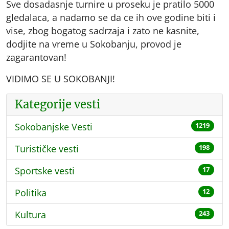
Sve dosadasnje turnire u proseku je pratilo 5000
gledalaca, a nadamo se da ce ih ove godine biti i
vise, zbog bogatog sadrzaja i zato ne kasnite,
dodjite na vreme u Sokobanju, provod je
zagarantovan!
VIDIMO SE U SOKOBANJI!
Kategorije vesti
Sokobanjske Vesti
1219
Turističke vesti
198
Sportske vesti
17
Politika
12
Kultura
243