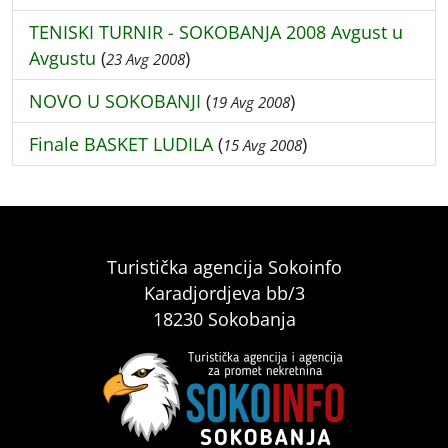
TENISKI TURNIR - SOKOBANJA 2008 Avgust u
Avgustu
(
)
23 Avg 2008
NOVO U SOKOBANJI
(
)
19 Avg 2008
Finale BASKET LUDILA
(
)
15 Avg 2008
Turistička agencija Sokoinfo
Karadjordjeva bb/3
18230 Sokobanja