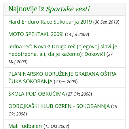
Najnovije iz
Sportske vesti
Hard Enduro Race Sokobanja 2019
(
)
30 Sep 2019
MOTO SPEKTAKL 2009!
(
)
14 Jul 2009
Jedna reč: Novak! Druga reč (njegovoj slavi je
nepotrebna, ali, da je kažemo): Đoković!
(
27
)
Maj 2009
PLANINARSKO UDRUŽENJE GRAÐANA OŠTRA
ČUKA SOKOBANJA
(
)
4 Dec 2008
ŠKOLA POD OBRUČIMA
(
)
27 Okt 2008
ODBOJKAŠKI KLUB OZREN - SOKOBANNJA
(
19
)
Okt 2008
Mali fudbaleri
(
)
15 Okt 2008