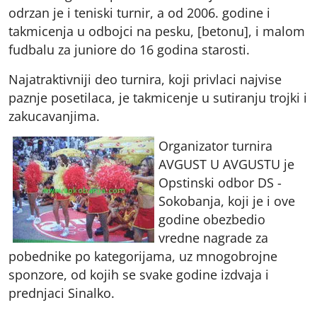
odrzan je i teniski turnir, a od 2006. godine i
takmicenja u odbojci na pesku, [betonu], i malom
fudbalu za juniore do 16 godina starosti.
Najatraktivniji deo turnira, koji privlaci najvise
paznje posetilaca, je takmicenje u sutiranju trojki i
zakucavanjima.
Organizator turnira
AVGUST U AVGUSTU je
Opstinski odbor DS -
Sokobanja, koji je i ove
godine obezbedio
vredne nagrade za
pobednike po kategorijama, uz mnogobrojne
sponzore, od kojih se svake godine izdvaja i
prednjaci Sinalko.