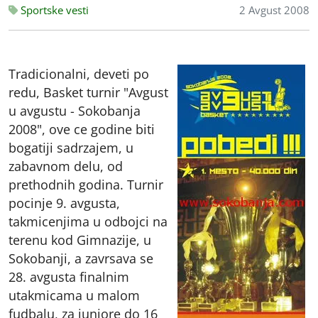
Sportske vesti
2 Avgust 2008
Tradicionalni, deveti po
redu, Basket turnir "Avgust
u avgustu - Sokobanja
2008", ove ce godine biti
bogatiji sadrzajem, u
zabavnom delu, od
prethodnih godina. Turnir
pocinje 9. avgusta,
takmicenjima u odbojci na
terenu kod Gimnazije, u
Sokobanji, a zavrsava se
28. avgusta finalnim
utakmicama u malom
fudbalu, za juniore do 16