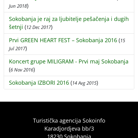
)
Jun 2018
Sokobanja je raj za ljubitelje pešačenja i dugih
šetnji
(
)
12 Dec 2017
Prvi GREEN HEART FEST – Sokobanja 2016
(
15
)
Jul 2017
Koncert grupe MILIGRAM - Prvi maj Sokobanja
(
)
6 Nov 2016
Sokobanja IZBORI 2016
(
)
14 Avg 2015
Turistička agencija Sokoinfo
Karadjordjeva bb/3
18230 Sokobanja