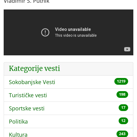
Vladimir S. Putnik
Kategorije vesti
Sokobanjske Vesti
1219
Turističke vesti
198
Sportske vesti
17
Politika
12
Kultura
243