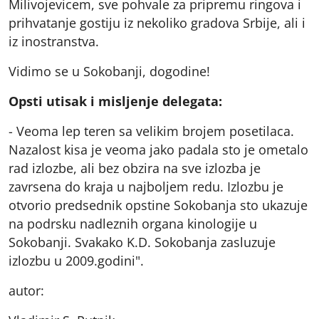
Milivojevicem, sve pohvale za pripremu ringova i
prihvatanje gostiju iz nekoliko gradova Srbije, ali i
iz inostranstva.
Vidimo se u Sokobanji, dogodine!
Opsti utisak i misljenje delegata:
- Veoma lep teren sa velikim brojem posetilaca.
Nazalost kisa je veoma jako padala sto je ometalo
rad izlozbe, ali bez obzira na sve izlozba je
zavrsena do kraja u najboljem redu. Izlozbu je
otvorio predsednik opstine Sokobanja sto ukazuje
na podrsku nadleznih organa kinologije u
Sokobanji. Svakako K.D. Sokobanja zasluzuje
izlozbu u 2009.godini".
autor: