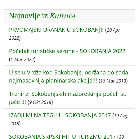
Najnovije iz
Kultura
PRVOMAJSKI URANAK U SOKOBANJI!
(
20 Apr
)
2022
Početak turističke sezone - SOKOBANJA 2022
(
)
1 Mar 2022
U selu Vrdža kod Sokobanje, održana do sada
najmasovnija planinarska akcija!!!
(
)
18 Mar 2019
Treninzi Sokobanjskih mažoretkinja počeli su
juče !!!
(
)
9 Okt 2018
IZADJI MI NA TEGLU - SOKOBANJA 2017
(
19 Avg
)
2018
SOKOBANJA SRPSKI HIT U TURIZMU 2017
(
30