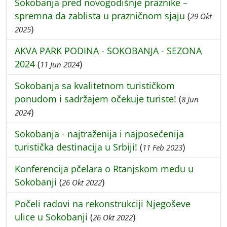
Sokobanja pred novogodišnje praznike –
spremna da zablista u prazničnom sjaju
(
29 Okt
)
2025
AKVA PARK PODINA - SOKOBANJA - SEZONA
2024
(
)
11 Jun 2024
Sokobanja sa kvalitetnom turističkom
ponudom i sadržajem očekuje turiste!
(
8 Jun
)
2024
Sokobanja - najtraženija i najposećenija
turistička destinacija u Srbiji!
(
)
11 Feb 2023
Konferencija pčelara o Rtanjskom medu u
Sokobanji
(
)
26 Okt 2022
Počeli radovi na rekonstrukciji Njegoševe
ulice u Sokobanji
(
)
26 Okt 2022