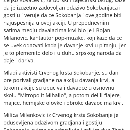
da je izuzetno zadovoljan odazivo Sokobanjaca i
gostiju i veruje da ce Sokobanja i ove godine biti
najuspesnija u ovoj akciji. U prepodnevnim
satima medju davalacima krvi bio je i Bojan
Milanovic, kantautor pop-muzike, koji kaze da ce
se uvek odazvati kada je davanje krvi u pitanju, jer
je to plemenito delo i u duhu srpskog naroda da
daje i dariva.
Mladi aktivisti Crvenog krsta Sokobanje, su dan
pre pozivali gradjane na akciju davanja krvi, a
tokom akcije su upucivali davaoce u osnovnu
skolu "Mitropolit Mihailo", a potom delili flajere,
majice, hemijske olovke i obroke davaocima krvi.
Milica Milenkovic iz Crvenog krsta Sokobanje je
odusevljena odazivom gradjana i gostiju
Sokobanje, svima se zahvaljuje i zeli im dug Zivot.