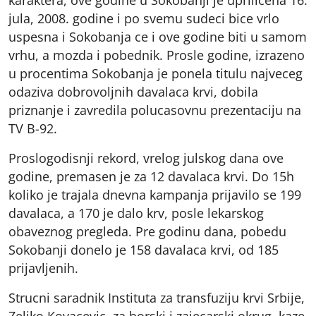
jula, 2008. godine i po svemu sudeci bice vrlo
uspesna i Sokobanja ce i ove godine biti u samom
vrhu, a mozda i pobednik. Prosle godine, izrazeno
u procentima Sokobanja je ponela titulu najveceg
odaziva dobrovoljnih davalaca krvi, dobila
priznanje i zavredila polucasovnu prezentaciju na
TV B-92.
Proslogodisnji rekord, vrelog julskog dana ove
godine, premasen je za 12 davalaca krvi. Do 15h
koliko je trajala dnevna kampanja prijavilo se 199
davalaca, a 170 je dalo krv, posle lekarskog
obaveznog pregleda. Pre godinu dana, pobedu
Sokobanji donelo je 158 davalaca krvi, od 185
prijavljenih.
Strucni saradnik Instituta za transfuziju krvi Srbije,
Zeljko Kovacevic, za borski i zajecarski okrug, kaze