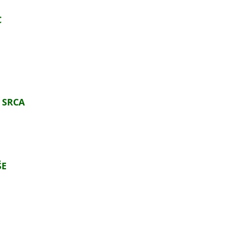
C
I SRCA
ŠE