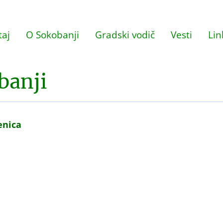
aj
O Sokobanji
Gradski vodič
Vesti
Lin
banji
enica