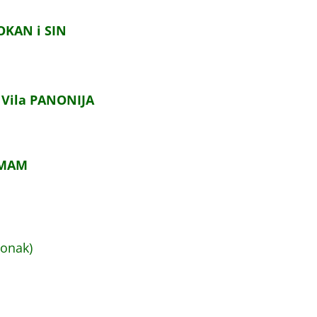
OKAN i SIN
i
Vila PANONIJA
 AMAM
Konak)