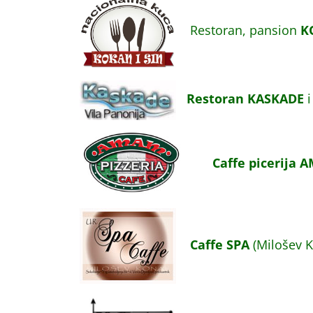
Restoran, pansion
K
Restoran KASKADE
Caffe picerija
Caffe SPA
(Milošev 