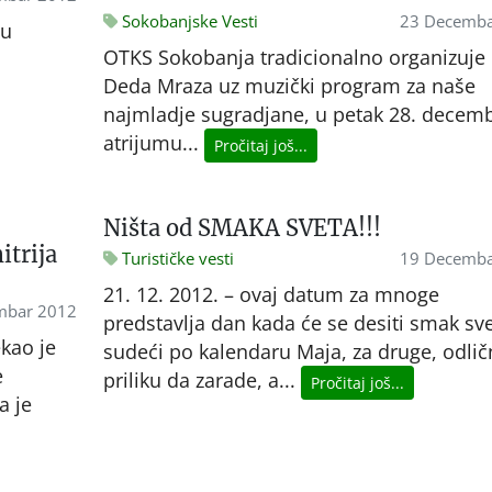
Sokobanjske Vesti
23 Decemba
su
OTKS Sokobanja tradicionalno organizuje
i
Deda Mraza uz muzički program za naše
najmladje sugradjane, u petak 28. decem
atrijumu...
Pročitaj još...
Ništa od SMAKA SVETA!!!
itrija
Turističke vesti
19 Decemba
21. 12. 2012. – ovaj datum za mnoge
mbar 2012
predstavlja dan kada će se desiti smak sv
ekao je
sudeći po kalendaru Maja, za druge, odli
e
priliku da zarade, a...
Pročitaj još...
a je