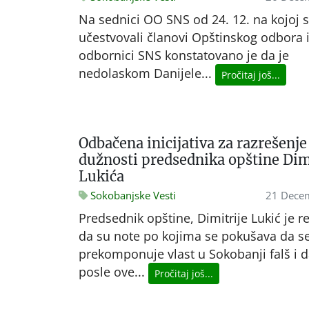
Na sednici OO SNS od 24. 12. na kojoj 
učestvovali članovi Opštinskog odbora 
odbornici SNS konstatovano je da je
nedolaskom Danijele...
Pročitaj još...
Odbačena inicijativa za razrešenje
dužnosti predsednika opštine Dim
Lukića
Sokobanjske Vesti
21 Dece
Predsednik opštine, Dimitrije Lukić je r
da su note po kojima se pokušava da s
prekomponuje vlast u Sokobanji falš i d
posle ove...
Pročitaj još...