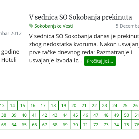
V sednica SO Sokobanja prekinuta
Sokobanjske Vesti
5 Decemba
mbar 2012
V sednica SO Sokobanja danas je prekinu
zbog nedostatka kvoruma. Nakon usvajan
e godine
prve tačke dnevnog reda: Razmatranje i
 Hoteli
usvajanje izvoda iz...
Pročitaj još...
13
14
15
16
17
18
19
20
21
22
23
24
25
26
38
39
40
41
42
43
44
45
46
47
48
49
50
5
63
64
65
66
67
68
69
70
71
72
73
74
75
7