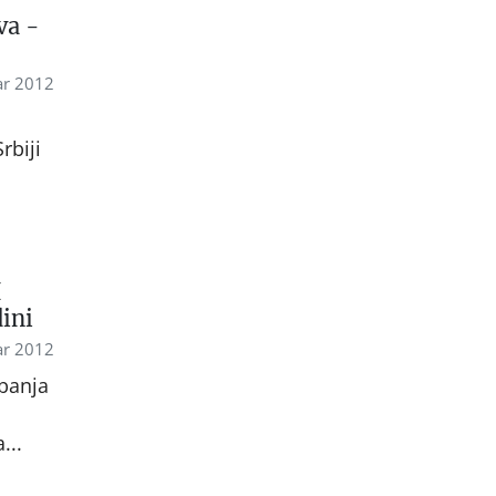
va -
r 2012
rbiji
H
ini
r 2012
obanja
...