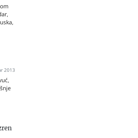
skom
dar,
ruska,
ar 2013
vuć,
ašnje
zren