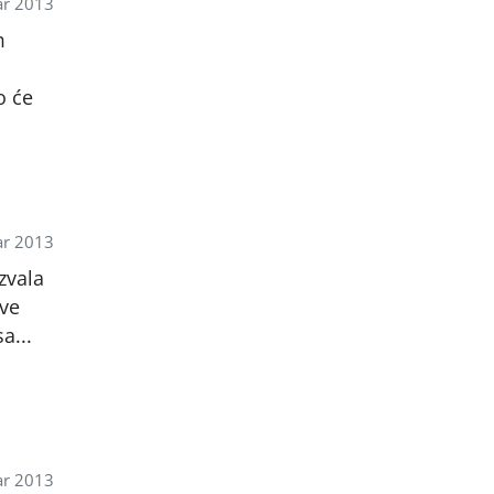
ar 2013
m
o će
ar 2013
zvala
ave
a...
ar 2013