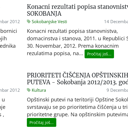
S
Konacni rezultati popisa stanovnist
SOKOBANJA
mbar 2012
Sokobanjske Vesti
14 Decemba
bornici
Konacni rezultati popisa stanovnistva,
ojih
domacinstva i stanova, 2011. u Republici S
sednika
30. Novembar, 2012. Prema konacnim
rezulatima popisa, na...
Pročitaj još...
PRIORITETI ČIŠĆENJA OPŠTINSKI
PUTEVA - Sokobanja 2012/2013. god
mbar 2012
Kultura
9 Decemba
 u
Opštinski putevi na teritoriji Opštine Sok
nje
svrstavaju se po prioritetima čišćenja u tri
 ,
prioritetne grupe. Na opštinskim putevima
Pročitaj još...