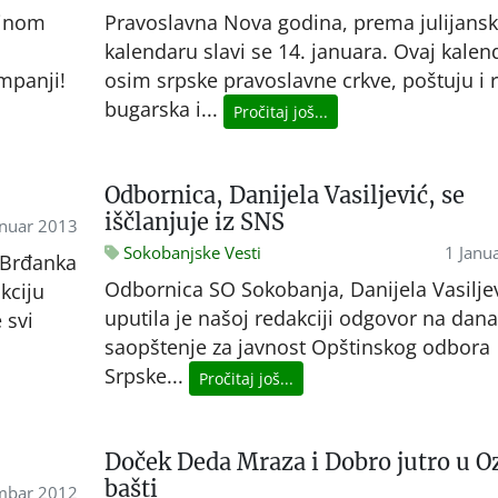
ljnom
Pravoslavna Nova godina, prema julijan
kalendaru slavi se 14. januara. Ovaj kalen
mpanji!
osim srpske pravoslavne crkve, poštuju i 
bugarska i...
Pročitaj još...
Odbornica, Danijela Vasiljević, se
iščlanjuje iz SNS
anuar 2013
Sokobanjske Vesti
1 Janu
 Brđanka
Odbornica SO Sokobanja, Danijela Vasilje
kciju
uputila je našoj redakciji odgovor na dan
 svi
saopštenje za javnost Opštinskog odbora
Srpske...
Pročitaj još...
Doček Deda Mraza i Dobro jutro u O
bašti
mbar 2012