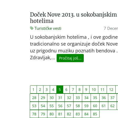
Doček Nove 2013. u sokobanjskim
hotelima
Turističke vesti
7 Dece
U sokobanjskim hotelima , i ove godine
tradicionalno se organizuje doček Nov
uz prigodnu muziku poznatih bendova .
Zdravljak,...
Pročitaj još...
1
2
3
4
5
6
7
8
9
10
11
12
28
29
30
31
32
33
34
35
36
37
53
54
55
56
57
58
59
60
61
62
78
79
80
81
82
83
84
85