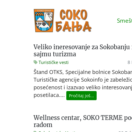
Smešt
Veliko ineresovanje za Sokobanju 
sajmu turizma
Turističke vesti
8 
Štand OTKS, Specijalne bolnice Sokoban
Turističke agencije Sokoinfo je zabelež
posećenost i izazvao veliko interesovan
posetilaca....
Pročitaj još...
Wellness centar, SOKO TERME po
radom