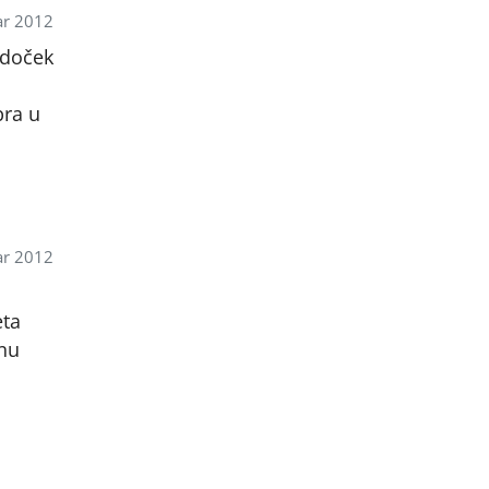
r 2012
 doček
bra u
r 2012
eta
čnu