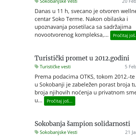
Sokobanjske Vesti
20 Feb
Danas u 11 h, svecano je otvoren wellne
centar Soko Terme. Nakon obilaska i
upoznavanja posetilaca sa sadržajima
novootvorenog kompleksa,...
Pročitaj još.
Turistički promet u 2012.godini
Turističke vesti
5 Fe
Prema podacima OTKS, tokom 2012.-te
u Sokobanji je zabeležen porast broja tu
broja njihovih noćenja u privatnom sm
u...
Pročitaj još...
Sokobanja šampion solidarnosti
Sokobanjske Vesti
21 J