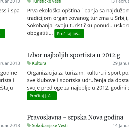
ruar 2013
Turističke vesti
13 Febru
ss i spa
Prva ekološka opština i banja sa najdužo
tradicijom organizovanog turizma u Srbiji,
Sokobanja, svoju turističku ponudu uskor
obogatiti...
..
Pročitaj još...
Izbor najboljih sportista u 2012.g
bruar 2013
Kultura
29 Janu
 godine
Organizacija za turizam, kulturu i sport po
rista i
sve klubove i sportska udruženja da dost
eštaju
svoje predloge za najbolje u 2012. godini s
Pročitaj još...
Pravoslavna - srpska Nova godina
anuar 2013
Sokobanjske Vesti
14 Janu