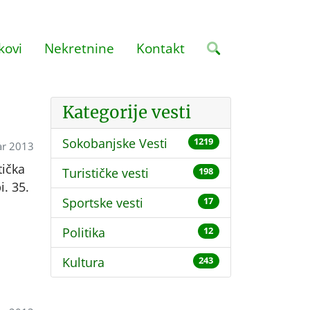
kovi
Nekretnine
Kontakt
Kategorije vesti
Sokobanjske Vesti
1219
ar 2013
tička
Turističke vesti
198
i. 35.
Sportske vesti
17
Politika
12
Kultura
243