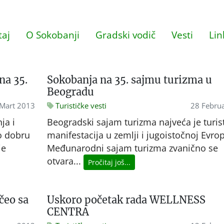
aj
O Sokobanji
Gradski vodič
Vesti
Lin
na 35.
Sokobanja na 35. sajmu turizma u
Beogradu
Mart 2013
Turističke vesti
28 Febru
ja i
Beogradski sajam turizma najveća je turis
io dobru
manifestacija u zemlji i jugoistočnoj Evrop
je
Međunarodni sajam turizma zvanično se
otvara...
Pročitaj još...
čeo sa
Uskoro početak rada WELLNESS
CENTRA