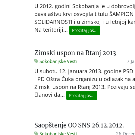
U 2012. godini Sokobanja je u dobrovo
davalaštvu krvi osvojila titulu ŠAMPION
SOLIDARNOSTI i u zimskoj i u letnjoj ka
Na teritoriji...
Pročitaj još...
Zimski uspon na Rtanj 2013
Sokobanjske Vesti
7 J
U subotu 12. januara 2013. godine PSD
i PD Oštra Čuka organizuju odlazak na a
Zimski uspon na Rtanj 2013. Pozivaju se
članovi da...
Pročitaj još...
Saopštenje OO SNS 26.12.2012.
Sokobanjske Vesti
26 Dece