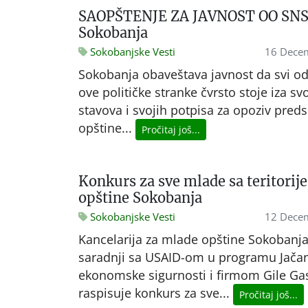
SAOPŠTENJE ZA JAVNOST OO SN
Sokobanja
Sokobanjske Vesti
16 Dece
Sokobanja obaveštava javnost da svi od
ove političke stranke čvrsto stoje iza sv
stavova i svojih potpisa za opoziv pred
opštine...
Pročitaj još...
Konkurs za sve mlade sa teritorije
opštine Sokobanja
Sokobanjske Vesti
12 Dece
Kancelarija za mlade opštine Sokobanja
saradnji sa USAID-om u programu Jača
ekonomske sigurnosti i firmom Gile Gas
raspisuje konkurs za sve...
Pročitaj još...