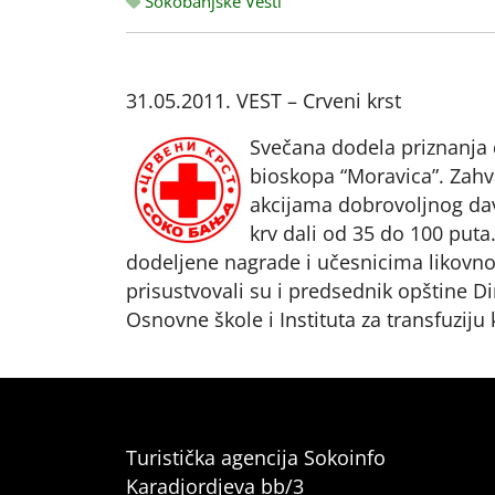
Sokobanjske Vesti
31.05.2011. VEST – Crveni krst
Svečana dodela priznanja 
bioskopa “Moravica”. Zahv
akcijama dobrovoljnog dav
krv dali od 35 do 100 put
dodeljene nagrade i učesnicima likovno-
prisustvovali su i predsednik opštine D
Osnovne škole i Instituta za transfuziju k
Turistička agencija Sokoinfo
Karadjordjeva bb/3