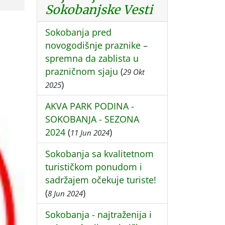
Sokobanjske Vesti
Sokobanja pred
novogodišnje praznike –
spremna da zablista u
prazničnom sjaju
(
29 Okt
)
2025
AKVA PARK PODINA -
SOKOBANJA - SEZONA
2024
(
)
11 Jun 2024
Sokobanja sa kvalitetnom
turističkom ponudom i
sadržajem očekuje turiste!
(
)
8 Jun 2024
Sokobanja - najtraženija i