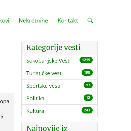
kovi
Nekretnine
Kontakt
Kategorije vesti
Sokobanjske Vesti
1219
Turističke vesti
198
Sportske vesti
17
Politika
12
kopa
Kultura
243
35
Najnovije iz