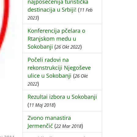
najposećenija turistička
destinacija u Srbiji!
(
11 Feb
)
2023
Konferencija pčelara o
Rtanjskom medu u
Sokobanji
(
)
26 Okt 2022
Počeli radovi na
rekonstrukciji Njegoševe
ulice u Sokobanji
(
26 Okt
)
2022
Rezultai izbora u Sokobanji
(
)
11 Maj 2018
Zvono manastira
Jermenčić
(
)
22 Mar 2018