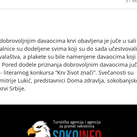
31 M
dobrovoljnjim davaocima krvi obavljena je juče u sali
alnice su dodeljene svima koji su do sada učestvovali
alaštva, a plakete su bile namenjene davaocima koji
a. Pored dodele priznanja dobrovoljnim davaocima ju
 literarnog konkursa “Krv život znači”. Svečanosti su
imitrije Lukić, predstavnici Doma zdravlja, sokobanjsk
rvi Srbije.