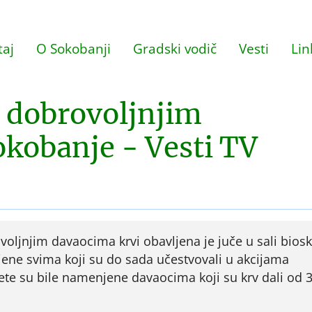
aj
O Sokobanji
Gradski vodič
Vesti
Lin
 dobrovoljnjim
kobanje - Vesti TV
oljnjim davaocima krvi obavljena je juče u sali bios
jene svima koji su do sada učestvovali u akcijama
ete su bile namenjene davaocima koji su krv dali od 