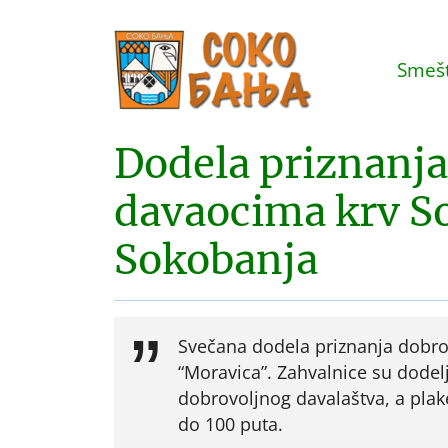
Smešt
Dodela priznanja
davaocima krv So
Sokobanja
Svečana dodela priznanja dobrov
“Moravica”. Zahvalnice su dodel
dobrovoljnog davalaštva, a plak
do 100 puta.