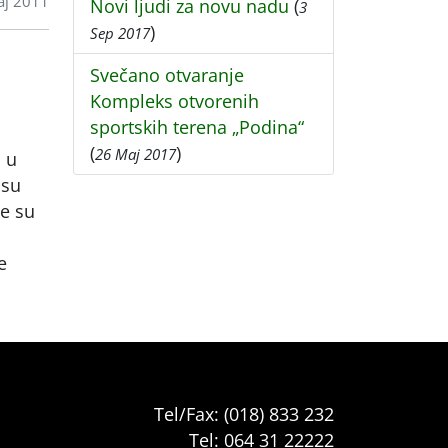
aj 2011
Novi ljudi za novu nadu
(
3
)
Sep 2017
Svečano otvaranje
Kompleks otvorenih
sportskih terena „Podina“
(
)
26 Maj 2017
 u
 su
če su
e
Tel/Fax: (018) 833 232
Tel: 064 31 22222