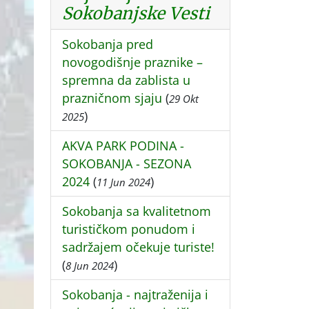
Sokobanjske Vesti
Sokobanja pred
novogodišnje praznike –
spremna da zablista u
prazničnom sjaju
(
29 Okt
)
2025
AKVA PARK PODINA -
SOKOBANJA - SEZONA
2024
(
)
11 Jun 2024
Sokobanja sa kvalitetnom
turističkom ponudom i
sadržajem očekuje turiste!
(
)
8 Jun 2024
Sokobanja - najtraženija i