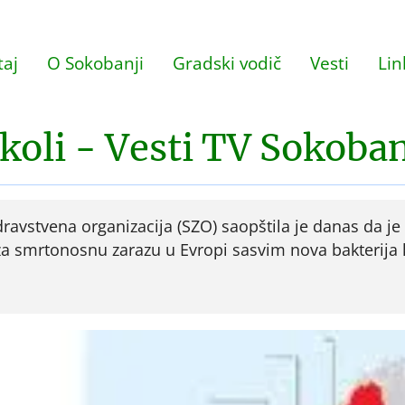
aj
O Sokobanji
Gradski vodič
Vesti
Lin
koli - Vesti TV Sokoba
dravstvena organizacija (SZO) saopštila je danas da je
 za smrtonosnu zarazu u Evropi sasvim nova bakterija 