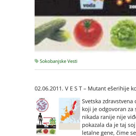
Sokobanjske Vesti
02.06.2011. V E S T – Mutant ešerihije ko
Svetska zdravstvena o
koji je odgovoran za
nikada ranije nije vi
pokazala da je taj soj
letalne gene, čime se