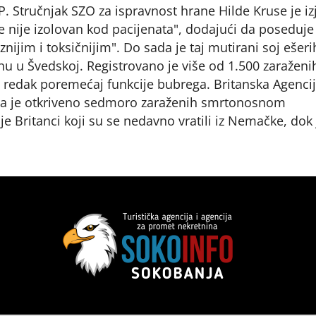
. Stručnjak SZO za ispravnost hrane Hilde Kruse je izj
ije nije izolovan kod pacijenata", dodajući da poseduje
aznijim i toksičnijim". Do sada je taj mutirani soj ešeri
u u Švedskoj. Registrovano je više od 1.500 zaraženi
o redak poremećaj funkcije bubrega. Britanska Agencij
s da je otkriveno sedmoro zaraženih smrtonosnom
oje Britanci koji su se nedavno vratili iz Nemačke, dok 