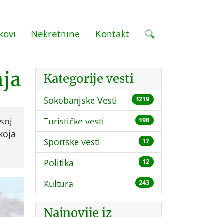
kovi
Nekretnine
Kontakt
nja
Kategorije vesti
Sokobanjske Vesti
1219
 soj
Turističke vesti
198
koja
Sportske vesti
17
Politika
12
Kultura
243
Najnovije iz