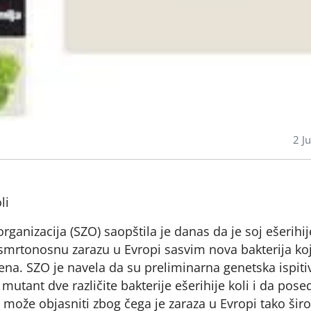
2 J
li
rganizacija (SZO) saopštila je danas da je soj ešerihij
 smrtonosnu zarazu u Evropi sasvim nova bakterija ko
đena. SZO je navela da su preliminarna genetska ispiti
 mutant dve različite bakterije ešerihije koli i da pose
 može objasniti zbog čega je zaraza u Evropi tako širo