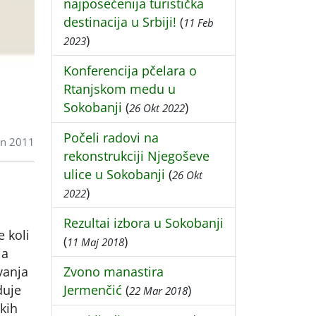
najposećenija turistička
destinacija u Srbiji!
(
11 Feb
)
2023
Konferencija pčelara o
Rtanjskom medu u
Sokobanji
(
)
26 Okt 2022
Počeli radovi na
un 2011
rekonstrukciji Njegoševe
ulice u Sokobanji
(
26 Okt
)
2022
Rezultai izbora u Sokobanji
e koli
(
)
11 Maj 2018
ja
vanja
Zvono manastira
duje
Jermenčić
(
)
22 Mar 2018
kih