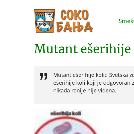
Smešt
Mutant ešerihije 
Mutant ešerihije koli:: Svetska z
ešerihije koli koji je odgovoran
nikada ranije nije viđena.