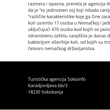
razmera i opasna, prenela je agencija AP
da je "to jedinstven soj koji nikada ran
"različite karakteristike koje ga čine zar
koli usmrtio 17 osoba u Nemačkoj i jedn
uključujući 470 osoba kod kojih se javi
zdravstvenu zaštitu saopštila je dana
bakterijom ešerihije koli, od kojih su tr
četvoro nemačkog državljanstva.
Turistička agencija Sokoinfo
Karadjordjeva bb/3
18230 Sokobanja