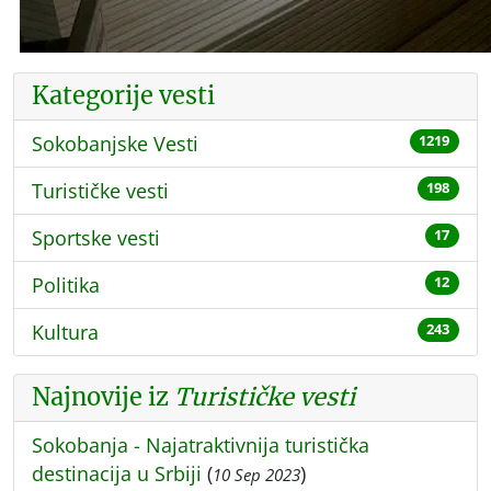
Kategorije vesti
Sokobanjske Vesti
1219
Turističke vesti
198
Sportske vesti
17
Politika
12
Kultura
243
Najnovije iz
Turističke vesti
Sokobanja - Najatraktivnija turistička
destinacija u Srbiji
(
)
10 Sep 2023