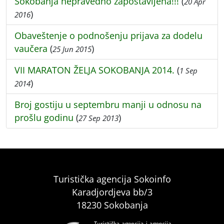
Sokobanja nepravedno zapostavljena!!!
(
20 Apr
)
2016
Obaveštenje o podnošenju prijava za dodelu
vaučera
(
)
25 Jun 2015
VII MARATON ŽELJA SOKOBANJA 2014.
(
1 Sep
)
2014
Broj gostiju u septembru manji u odnosu na
prošlu godinu
(
)
27 Sep 2013
Turistička agencija Sokoinfo
Karadjordjeva bb/3
18230 Sokobanja