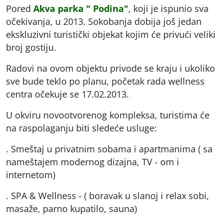
Pored
Akva parka " Podina"
, koji je ispunio sva
očekivanja, u 2013. Sokobanja dobija još jedan
ekskluzivni turistički objekat kojim će privući veliki
broj gostiju.
Radovi na ovom objektu privode se kraju i ukoliko
sve bude teklo po planu, početak rada wellness
centra očekuje se 17.02.2013.
U okviru novootvorenog kompleksa, turistima će
na raspolaganju biti sledeće usluge:
. Smeštaj u privatnim sobama i apartmanima ( sa
nameštajem modernog dizajna, TV - om i
internetom)
. SPA & Wellness - ( boravak u slanoj i relax sobi,
masaže, parno kupatilo, sauna)