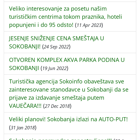
Veliko interesovanje za posetu našim
turističkim centrima tokom praznika, hoteli
popunjeni i do 95 odsto!
(
)
11 Apr 2023
JESENJE SNIŽENJE CENA SMEŠTAJA U
SOKOBANJI!
(
)
24 Sep 2022
OTVOREN KOMPLEX AKVA PARKA PODINA U
SOKOBANJI
(
)
19 Jun 2022
Turistička agencija Sokoinfo obaveštava sve
zainteresovane stanodavce u Sokobanji da se
prijave za izdavanje smeštaja putem
VAUEČARA!!!
(
)
27 Dec 2018
Veliki planovi! Sokobanja izlazi na AUTO-PUT!
(
)
31 Jan 2018