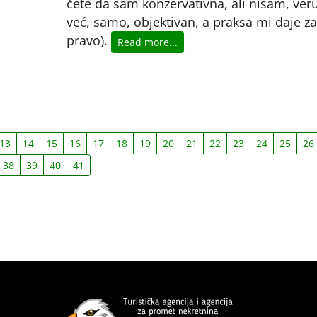
ćete da sam konzervativna, ali nisam, veru
već, samo, objektivan, a praksa mi daje za
pravo).
Read more...
13
14
15
16
17
18
19
20
21
22
23
24
25
26
38
39
40
41