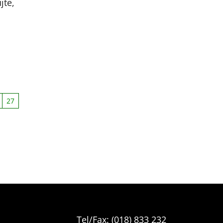
jte,
27
Tel/Fax: (018) 833 232