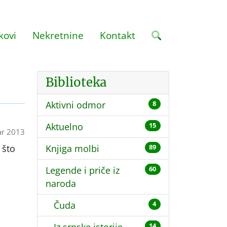
kovi
Nekretnine
Kontakt
Biblioteka
Aktivni odmor
8
Aktuelno
15
ar 2013
 što
Knjiga molbi
89
Legende i priče iz
60
naroda
Čuda
4
14