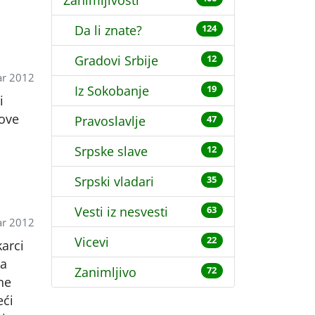
Zanimljivosti
Da li znate?
124
Gradovi Srbije
12
ar 2012
Iz Sokobanje
19
i
ove
Pravoslavlje
47
Srpske slave
12
Srpski vladari
35
Vesti iz nesvesti
63
ar 2012
Vicevi
22
arci
da
Zanimljivo
72
ne
eći