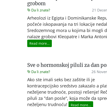
grobom
Da li znate?
21 Dece
Arheolozi iz Egipta i Dominikanske Repu
počeće iskopavanja na tri lokacije neda
Sredozemnog mora u kojima bi mogli d
nalaze grobovi Kleopatre i Marka Antoni
Read more...
Sve o hormonskoj piluli za dan po
Da li znate?
26 Nove
Ako ste imali seks bez zaštite ili je
kontracepcijsko sredstvo zakazalo a pla
neželjene trudnoće, postoji rešenje! Reč
piluli za "dan posle", koja može da spre
neželjenu trudnoću!
Read more...