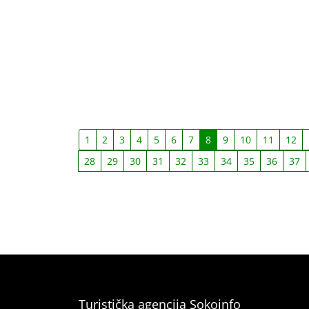
1
2
3
4
5
6
7
8
9
10
11
12
28
29
30
31
32
33
34
35
36
37
Turistička agencija Sokoinfo