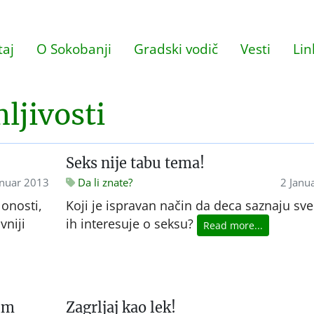
aj
O Sokobanji
Gradski vodič
Vesti
Lin
ljivosti
Seks nije tabu tema!
anuar 2013
Da li znate?
2 Janu
lonosti,
Koji je ispravan način da deca saznaju sve
vniji
ih interesuje o seksu?
Read more...
nim
Zagrljaj kao lek!