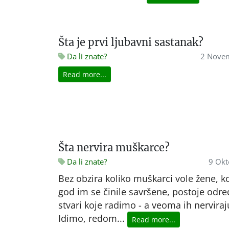
Šta je prvi ljubavni sastanak?
Da li znate?
2 Nove
Read more...
Šta nervira muškarce?
Da li znate?
9 Okt
Bez obzira koliko muškarci vole žene, k
god im se činile savršene, postoje odr
stvari koje radimo - a veoma ih nerviraj
Idimo, redom...
Read more...