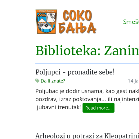
Smešt
Biblioteka: Zanim
Poljupci - pronađite sebe!
Da li znate?
14 J
Poljubac je dodir usnama, kao gest nak
pozdrav, izraz poštovanja... ili najintenzi
ljubavni trenutak!
Read more...
Arheolozi u potrazi za Kleopatri