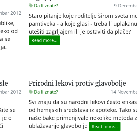
Da li znate?
9 Decemba
mbar 2012
Staro pitanje koje roditelje širom sveta m
blike,
pamtiveka - a koje glasi - treba li uplakan
leko od
utešiti zagrljajem ili je ostaviti da plače?
a se
Read more...
ja.
sle
Prirodni lekovi protiv glavobolje
mbar 2012
Da li znate?
14 Novemba
Svi znaju da su narodni lekovi često efikas
šite se
od hemijskih sredstava iz apoteke. Tako s
 je o
naše bake primenjivale nekoliko metoda 
či
ublažavanje glavobolje
Read more...