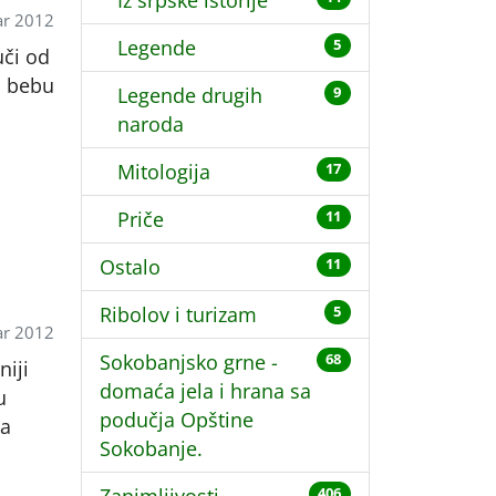
Iz srpske istorije
r 2012
Legende
5
uči od
u bebu
Legende drugih
9
naroda
Mitologija
17
Priče
11
Ostalo
11
Ribolov i turizam
5
r 2012
Sokobanjsko grne -
68
niji
domaća jela i hrana sa
u
podučja Opštine
za
Sokobanje.
406