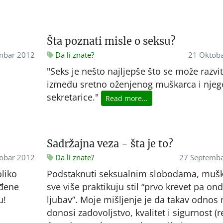
Šta poznati misle o seksu?
mbar 2012
Da li znate?
21 Oktob
"Seks je nešto najljepše što se može razvit
između sretno oženjenog muškarca i njeg
sekretarice."
Read more...
Sadržajna veza - šta je to?
obar 2012
Da li znate?
27 Septemb
oliko
Podstaknuti seksualnim slobodama, mušk
eđene
sve više praktikuju stil “prvo krevet pa on
u!
ljubav”. Moje mišljenje je da takav odnos 
donosi zadovoljstvo, kvalitet i sigurnost (r