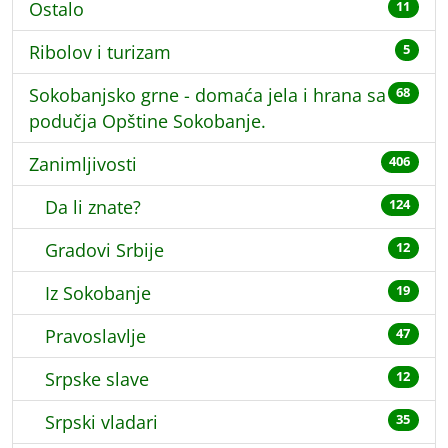
Ostalo
11
Ribolov i turizam
5
Sokobanjsko grne - domaća jela i hrana sa
68
podučja Opštine Sokobanje.
Zanimljivosti
406
Da li znate?
124
Gradovi Srbije
12
Iz Sokobanje
19
Pravoslavlje
47
Srpske slave
12
Srpski vladari
35