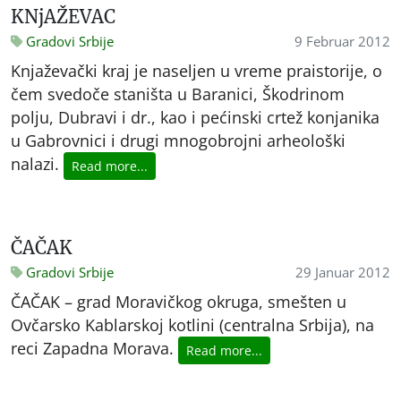
KNjAŽEVAC
Gradovi Srbije
9 Februar 2012
Knjaževački kraj je naseljen u vreme praistorije, o
čem svedoče staništa u Baranici, Škodrinom
polju, Dubravi i dr., kao i pećinski crtež konjanika
u Gabrovnici i drugi mnogobrojni arheološki
nalazi.
Read more...
ČAČAK
Gradovi Srbije
29 Januar 2012
ČAČAK – grad Moravičkog okruga, smešten u
Ovčarsko Kablarskoj kotlini (centralna Srbija), na
reci Zapadna Morava.
Read more...