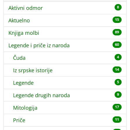
Aktivni odmor
8
Aktuelno
15
Knjiga molbi
89
Legende i priče iz naroda
60
Čuda
4
Iz srpske istorije
14
Legende
5
Legende drugih naroda
9
Mitologija
17
Priče
11