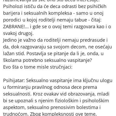
Psiholozi ističu da će deca odrasti bez psihičkih
barijera i seksualnih kompleksa - samo u onoj
porodici u kojoj roditelji nemaju tabue - čitaj:
ZABRANE!... i gde se o ovoj temi razgovara kao i o
svakoj drugoj.
Jedino je važno da roditelji nemaju predrasude i
da, dok razgovaraju sa svojom decom, ne osećaju
lažan stid. Postavlja se pitanje da li je, onda, u
školama potrebno seksualno vaspitanje?
Evo šta o tome misle stručnjaci:
Psihijatar: Seksualno vaspitanje ima ključnu ulogu
u formiranju pravilnog odnosa dece prema
seksualnosti. Kroz ovakav vid obrazovanja, mladi
bi se upoznali s njenim fiziološkim i psihološkim
aspektom, seksualno prenosivim bolestima i
trudnoćom. Zbog kompleksnosti ove teme,