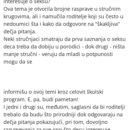
interesuje o seksu?
Ova tema je otvorila brojne rasprave u stručnim
krugovima, ali i namučila roditelje koji su često u
nedoumici šta i kako da odgovore na "škakljiva"
dečja pitanja.
Neki stručnjaci smatraju da prva saznanja o seksu
deca treba da dobiju u porodici - dok drugi - ništa
manje stručni - veruju da mladi u potpunosti
mogu da se
informišu o ovoj temi kroz celovit školski
program. E, pa, budi pametan!
I jedni i drugi su, međutim, saglasni da bi roditelji
trebalo da budu što prirodniji dok odgovaraju na
dečja pitanja pokazujući, pri tom, dovoljno
razumevanja za sve ono što decu interesuje.