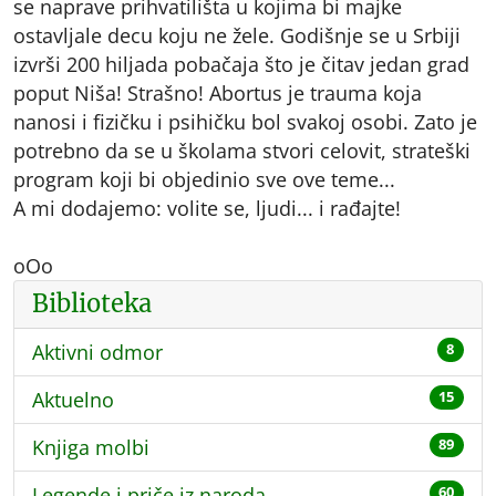
se naprave prihvatilišta u kojima bi majke
ostavljale decu koju ne žele. Godišnje se u Srbiji
izvrši 200 hiljada pobačaja što je čitav jedan grad
poput Niša! Strašno! Abortus je trauma koja
nanosi i fizičku i psihičku bol svakoj osobi. Zato je
potrebno da se u školama stvori celovit, strateški
program koji bi objedinio sve ove teme...
A mi dodajemo: volite se, ljudi... i rađajte!
oOo
Biblioteka
Aktivni odmor
8
Aktuelno
15
Knjiga molbi
89
Legende i priče iz naroda
60