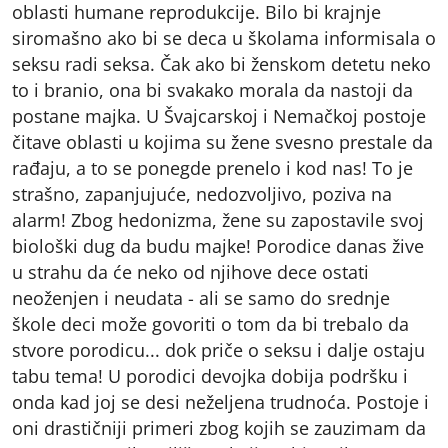
oblasti humane reprodukcije. Bilo bi krajnje
siromašno ako bi se deca u školama informisala o
seksu radi seksa. Čak ako bi ženskom detetu neko
to i branio, ona bi svakako morala da nastoji da
postane majka. U Švajcarskoj i Nemačkoj postoje
čitave oblasti u kojima su žene svesno prestale da
rađaju, a to se ponegde prenelo i kod nas! To je
strašno, zapanjujuće, nedozvoljivo, poziva na
alarm! Zbog hedonizma, žene su zapostavile svoj
biološki dug da budu majke! Porodice danas žive
u strahu da će neko od njihove dece ostati
neoženjen i neudata - ali se samo do srednje
škole deci može govoriti o tom da bi trebalo da
stvore porodicu... dok priče o seksu i dalje ostaju
tabu tema! U porodici devojka dobija podršku i
onda kad joj se desi neželjena trudnoća. Postoje i
oni drastičniji primeri zbog kojih se zauzimam da