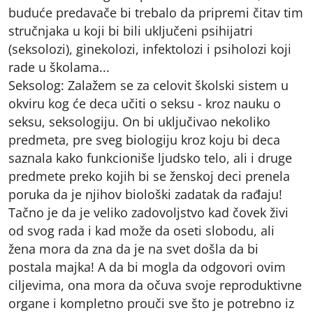
buduće predavače bi trebalo da pripremi čitav tim
stručnjaka u koji bi bili uključeni psihijatri
(seksolozi), ginekolozi, infektolozi i psiholozi koji
rade u školama...
Seksolog: Zalažem se za celovit školski sistem u
okviru kog će deca učiti o seksu - kroz nauku o
seksu, seksologiju. On bi uključivao nekoliko
predmeta, pre sveg biologiju kroz koju bi deca
saznala kako funkcioniše ljudsko telo, ali i druge
predmete preko kojih bi se ženskoj deci prenela
poruka da je njihov biološki zadatak da rađaju!
Tačno je da je veliko zadovoljstvo kad čovek živi
od svog rada i kad može da oseti slobodu, ali
žena mora da zna da je na svet došla da bi
postala majka! A da bi mogla da odgovori ovim
ciljevima, ona mora da očuva svoje reproduktivne
organe i kompletno prouči sve što je potrebno iz