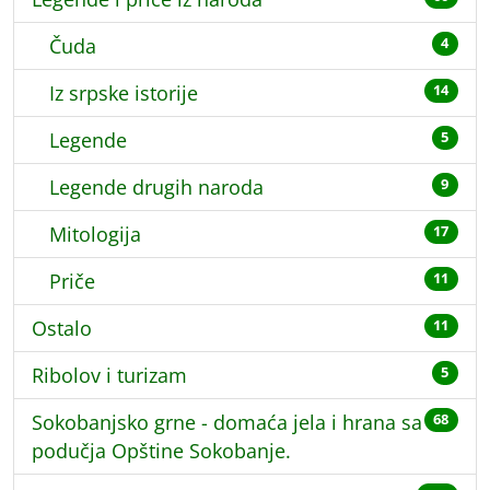
Čuda
4
Iz srpske istorije
14
Legende
5
Legende drugih naroda
9
Mitologija
17
Priče
11
Ostalo
11
Ribolov i turizam
5
Sokobanjsko grne - domaća jela i hrana sa
68
podučja Opštine Sokobanje.