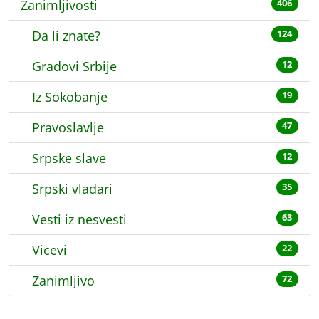
Zanimljivosti
406
Da li znate?
124
Gradovi Srbije
12
Iz Sokobanje
19
Pravoslavlje
47
Srpske slave
12
Srpski vladari
35
Vesti iz nesvesti
63
Vicevi
22
Zanimljivo
72