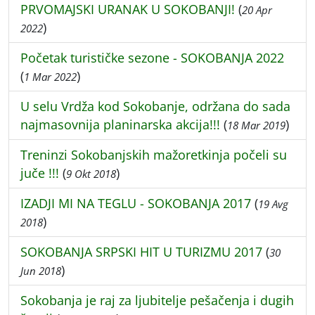
PRVOMAJSKI URANAK U SOKOBANJI!
(
20 Apr
)
2022
Početak turističke sezone - SOKOBANJA 2022
(
)
1 Mar 2022
U selu Vrdža kod Sokobanje, održana do sada
najmasovnija planinarska akcija!!!
(
)
18 Mar 2019
Treninzi Sokobanjskih mažoretkinja počeli su
juče !!!
(
)
9 Okt 2018
IZADJI MI NA TEGLU - SOKOBANJA 2017
(
19 Avg
)
2018
SOKOBANJA SRPSKI HIT U TURIZMU 2017
(
30
)
Jun 2018
Sokobanja je raj za ljubitelje pešačenja i dugih