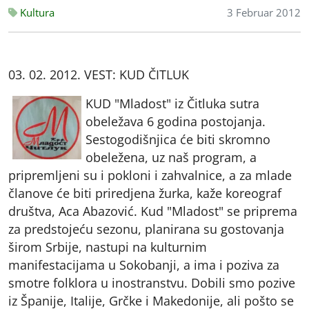
Kultura
3 Februar 2012
03. 02. 2012. VEST: KUD ČITLUK
KUD "Mladost" iz Čitluka sutra
obeležava 6 godina postojanja.
Sestogodišnjica će biti skromno
obeležena, uz naš program, a
pripremljeni su i pokloni i zahvalnice, a za mlade
članove će biti priredjena žurka, kaže koreograf
društva, Aca Abazović. Kud "Mladost" se priprema
za predstojeću sezonu, planirana su gostovanja
širom Srbije, nastupi na kulturnim
manifestacijama u Sokobanji, a ima i poziva za
smotre folklora u inostranstvu. Dobili smo pozive
iz Španije, Italije, Grčke i Makedonije, ali pošto se