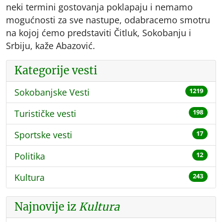
neki termini gostovanja poklapaju i nemamo
mogućnosti za sve nastupe, odabracemo smotru
na kojoj ćemo predstaviti Čitluk, Sokobanju i
Srbiju, kaže Abazović.
Kategorije vesti
Sokobanjske Vesti
1219
Turističke vesti
198
Sportske vesti
17
Politika
12
Kultura
243
Najnovije iz
Kultura