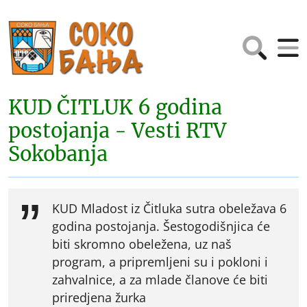
KUD ČITLUK 6 godina
postojanja - Vesti RTV
Sokobanja
KUD Mladost iz Čitluka sutra obeležava 6
godina postojanja. Šestogodišnjica će
biti skromno obeležena, uz naš
program, a pripremljeni su i pokloni i
zahvalnice, a za mlade članove će biti
priredjena žurka