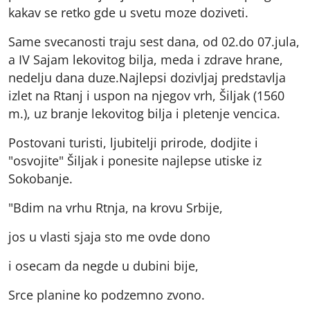
kakav se retko gde u svetu moze doziveti.
Same svecanosti traju sest dana, od 02.do 07.jula,
a IV Sajam lekovitog bilja, meda i zdrave hrane,
nedelju dana duze.Najlepsi dozivljaj predstavlja
izlet na Rtanj i uspon na njegov vrh, Šiljak (1560
m.), uz branje lekovitog bilja i pletenje vencica.
Postovani turisti, ljubitelji prirode, dodjite i
"osvojite" Šiljak i ponesite najlepse utiske iz
Sokobanje.
"Bdim na vrhu Rtnja, na krovu Srbije,
jos u vlasti sjaja sto me ovde dono
i osecam da negde u dubini bije,
Srce planine ko podzemno zvono.