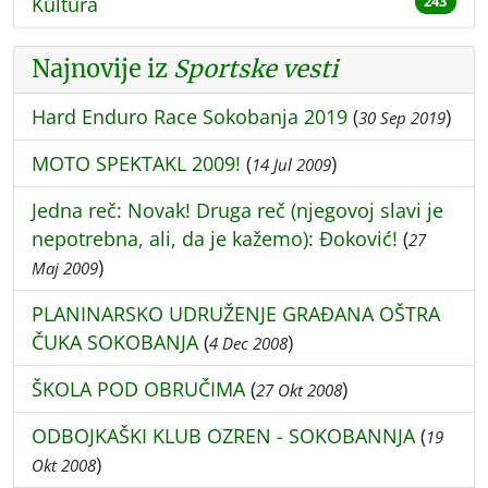
Kultura
243
Najnovije iz
Sportske vesti
Hard Enduro Race Sokobanja 2019
(
)
30 Sep 2019
MOTO SPEKTAKL 2009!
(
)
14 Jul 2009
Jedna reč: Novak! Druga reč (njegovoj slavi je
nepotrebna, ali, da je kažemo): Đoković!
(
27
)
Maj 2009
PLANINARSKO UDRUŽENJE GRAÐANA OŠTRA
ČUKA SOKOBANJA
(
)
4 Dec 2008
ŠKOLA POD OBRUČIMA
(
)
27 Okt 2008
ODBOJKAŠKI KLUB OZREN - SOKOBANNJA
(
19
)
Okt 2008