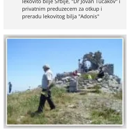
lekovito bilje Srbije, "Dr Jovan Tucakov" i
privatnim preduzecem za otkup i
preradu lekovitog bilja "Adonis"