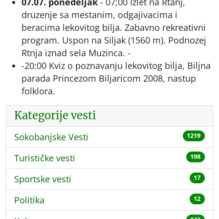
07.07. ponedeljak
- 07;00 Izlet na Rtanj,
druzenje sa mestanim, odgajivacima i
beracima lekovitog bilja. Zabavno rekreativni
program. Uspon na Siljak (1560 m). Podnozej
Rtnja iznad sela Muzinca. -
-20:00 Kviz o poznavanju lekovitog bilja, Biljna
parada Princezom Biljaricom 2008, nastup
folklora.
Kategorije vesti
Sokobanjske Vesti
1219
Turističke vesti
198
Sportske vesti
17
Politika
12