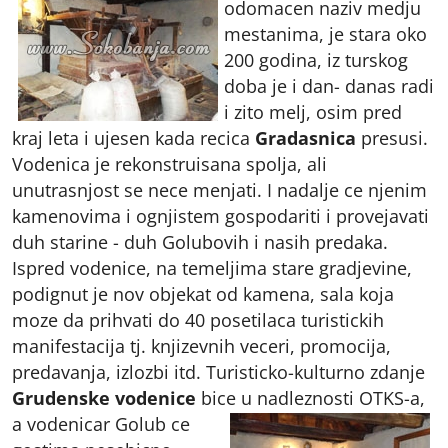
odomacen naziv medju
mestanima, je stara oko
200 godina, iz turskog
doba je i dan- danas radi
i zito melj, osim pred
kraj leta i ujesen kada recica
Gradasnica
presusi.
Vodenica je rekonstruisana spolja, ali
unutrasnjost se nece menjati. I nadalje ce njenim
kamenovima i ognjistem gospodariti i provejavati
duh starine - duh Golubovih i nasih predaka.
Ispred vodenice, na temeljima stare gradjevine,
podignut je nov objekat od kamena, sala koja
moze da prihvati do 40 posetilaca turistickih
manifestacija tj. knjizevnih veceri, promocija,
predavanja, izlozbi itd. Turisticko-kulturno zdanje
Grudenske vodenice
bice u nadleznosti
OTKS-a,
a vodenicar Golub ce