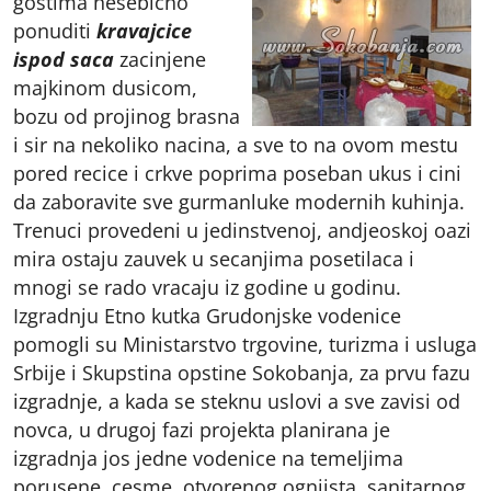
gostima nesebicno
ponuditi
kravajcice
ispod saca
zacinjene
majkinom dusicom,
bozu od projinog brasna
i sir na nekoliko nacina, a sve to na ovom mestu
pored recice i crkve poprima poseban ukus i cini
da zaboravite sve gurmanluke modernih kuhinja.
Trenuci provedeni u jedinstvenoj, andjeoskoj oazi
mira ostaju zauvek u secanjima posetilaca i
mnogi se rado vracaju iz godine u godinu.
Izgradnju Etno kutka Grudonjske vodenice
pomogli su Ministarstvo trgovine, turizma i usluga
Srbije i Skupstina opstine Sokobanja, za prvu fazu
izgradnje, a kada se steknu uslovi a sve zavisi od
novca, u drugoj fazi projekta planirana je
izgradnja jos jedne vodenice na temeljima
porusene, cesme, otvorenog ognjista, sanitarnog