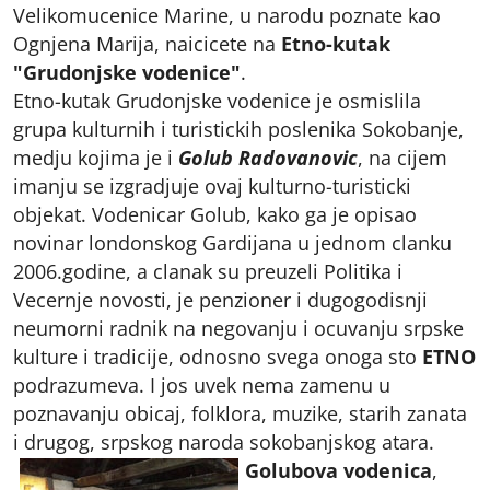
Velikomucenice Marine, u narodu poznate kao
Ognjena Marija, naicicete na
Etno-kutak
"Grudonjske vodenice"
.
Etno-kutak Grudonjske vodenice je osmislila
grupa kulturnih i turistickih poslenika Sokobanje,
medju kojima je i
Golub Radovanovic
, na cijem
imanju se izgradjuje ovaj kulturno-turisticki
objekat. Vodenicar Golub, kako ga je opisao
novinar londonskog Gardijana u jednom clanku
2006.godine, a clanak su preuzeli Politika i
Vecernje novosti, je penzioner i dugogodisnji
neumorni radnik na negovanju i ocuvanju srpske
kulture i tradicije, odnosno svega onoga sto
ETNO
podrazumeva. I jos uvek nema zamenu u
poznavanju obicaj, folklora, muzike, starih zanata
i drugog, srpskog naroda sokobanjskog atara.
Golubova vodenica
,