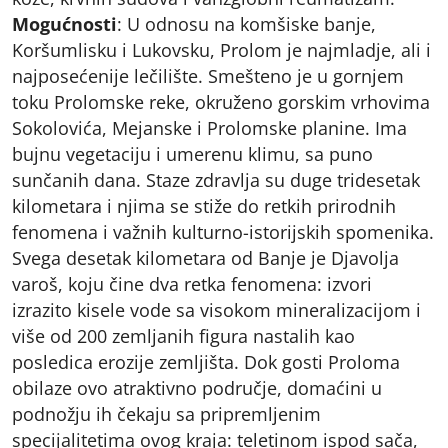
Mogućnosti
: U odnosu na komšiske banje,
Koršumlisku i Lukovsku, Prolom je najmladje, ali i
najposećenije lečilište. Smešteno je u gornjem
toku Prolomske reke, okruženo gorskim vrhovima
Sokolovića, Mejanske i Prolomske planine. Ima
bujnu vegetaciju i umerenu klimu, sa puno
sunčanih dana. Staze zdravlja su duge tridesetak
kilometara i njima se stiže do retkih prirodnih
fenomena i važnih kulturno-istorijskih spomenika.
Svega desetak kilometara od Banje je Djavolja
varoš, koju čine dva retka fenomena: izvori
izrazito kisele vode sa visokom mineralizacijom i
više od 200 zemljanih figura nastalih kao
posledica erozije zemljišta. Dok gosti Proloma
obilaze ovo atraktivno područje, domaćini u
podnožju ih čekaju sa pripremljenim
specijalitetima ovog kraja: teletinom ispod sača,