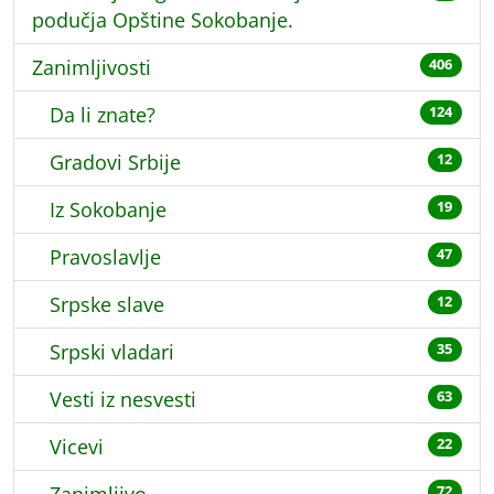
podučja Opštine Sokobanje.
Zanimljivosti
406
Da li znate?
124
Gradovi Srbije
12
Iz Sokobanje
19
Pravoslavlje
47
Srpske slave
12
Srpski vladari
35
Vesti iz nesvesti
63
Vicevi
22
Zanimljivo
72