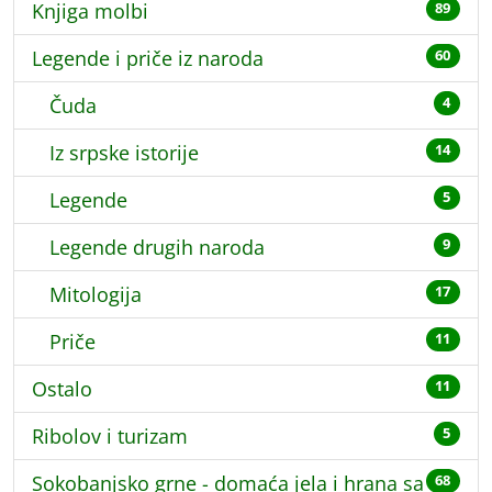
Knjiga molbi
89
Legende i priče iz naroda
60
Čuda
4
Iz srpske istorije
14
Legende
5
Legende drugih naroda
9
Mitologija
17
Priče
11
Ostalo
11
Ribolov i turizam
5
Sokobanjsko grne - domaća jela i hrana sa
68