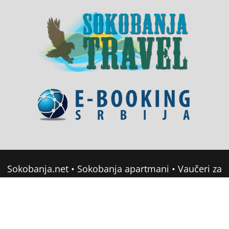
Sokobanja.net
•
Sokobanja apartmani
•
Vaučeri za
domor u Srbiji
•
Soko Banja Apartmani
•
Sokobanja Booking
Copyright © 2022 sokobanja.com. All Rights