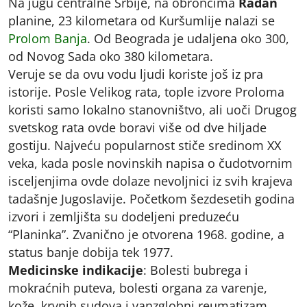
Na jugu centralne Srbije, na obroncima
Radan
planine, 23 kilometara od Kuršumlije nalazi se
Prolom Banja
. Od Beograda je udaljena oko 300,
od Novog Sada oko 380 kilometara.
Veruje se da ovu vodu ljudi koriste još iz pra
istorije. Posle Velikog rata, tople izvore Proloma
koristi samo lokalno stanovništvo, ali uoči Drugog
svetskog rata ovde boravi više od dve hiljade
gostiju. Najveću popularnost stiče sredinom XX
veka, kada posle novinskih napisa o čudotvornim
isceljenjima ovde dolaze nevoljnici iz svih krajeva
tadašnje Jugoslavije. Početkom šezdesetih godina
izvori i zemljišta su dodeljeni preduzeću
“Planinka”. Zvanično je otvorena 1968. godine, a
status banje dobija tek 1977.
Medicinske indikacije
: Bolesti bubrega i
mokraćnih puteva, bolesti organa za varenje,
kože, krvnih sudova i vanzglobni reumatizam.