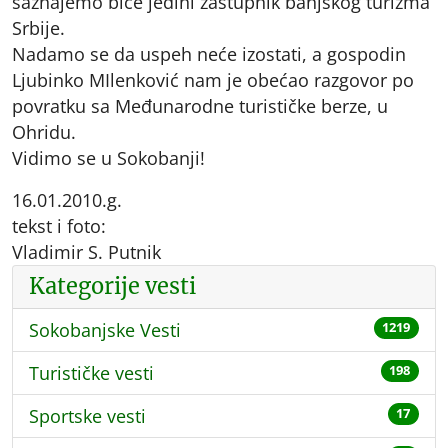
saznajemo biće jedini zastupnik banjskog turizma
Srbije.
Nadamo se da uspeh neće izostati, a gospodin
Ljubinko MIlenković nam je obećao razgovor po
povratku sa Međunarodne turističke berze, u
Ohridu.
Vidimo se u Sokobanji!
16.01.2010.g.
tekst i foto:
Vladimir S. Putnik
Kategorije vesti
Sokobanjske Vesti
1219
Turističke vesti
198
Sportske vesti
17