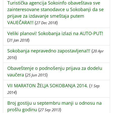
Turistička agencija Sokoinfo obaveštava sve
zainteresovane stanodavce u Sokobanji da se
prijave za izdavanje smeštaja putem
VAUEČARA!!!
(
)
27 Dec 2018
Veliki planovi! Sokobanja izlazi na AUTO-PUT!
(
)
31 Jan 2018
Sokobanja nepravedno zapostavljena!!!
(
20 Apr
)
2016
Obaveštenje o podnošenju prijava za dodelu
vaučera
(
)
25 Jun 2015
VII MARATON ŽELJA SOKOBANJA 2014.
(
1 Sep
)
2014
Broj gostiju u septembru manji u odnosu na
prošlu godinu
(
)
27 Sep 2013