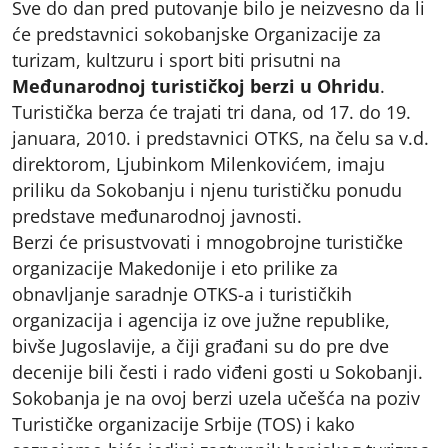
Sve do dan pred putovanje bilo je neizvesno da li
će predstavnici sokobanjske Organizacije za
turizam, kultzuru i sport biti prisutni na
Međunarodnoj turističkoj berzi u Ohridu
.
Turistička berza će trajati tri dana, od 17. do 19.
januara, 2010. i predstavnici OTKS, na čelu sa v.d.
direktorom, Ljubinkom Milenkovićem, imaju
priliku da Sokobanju i njenu turističku ponudu
predstave međunarodnoj javnosti.
Berzi će prisustvovati i mnogobrojne turističke
organizacije Makedonije i eto prilike za
obnavljanje saradnje OTKS-a i turističkih
organizacija i agencija iz ove južne republike,
bivše Jugoslavije, a čiji građani su do pre dve
decenije bili česti i rado viđeni gosti u Sokobanji.
Sokobanja je na ovoj berzi uzela učešća na poziv
Turističke organizacije Srbije (TOS) i kako