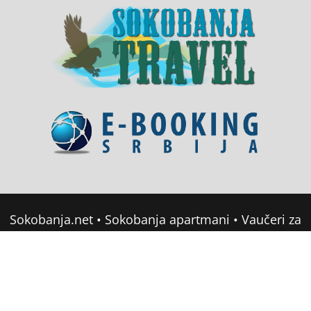
Sokobanja.net
•
Sokobanja apartmani
•
Vaučeri za
domor u Srbiji
•
Soko Banja Apartmani
•
Sokobanja Booking
Copyright © 2022 sokobanja.com. All Rights
Reserved •
Mapa sajta