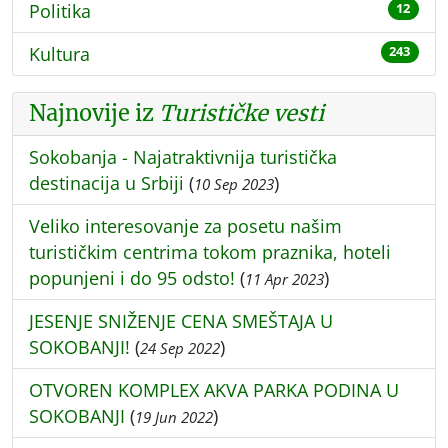
Politika
12
Kultura
243
Najnovije iz
Turističke vesti
Sokobanja - Najatraktivnija turistička
destinacija u Srbiji
(
)
10 Sep 2023
Veliko interesovanje za posetu našim
turističkim centrima tokom praznika, hoteli
popunjeni i do 95 odsto!
(
)
11 Apr 2023
JESENJE SNIŽENJE CENA SMEŠTAJA U
SOKOBANJI!
(
)
24 Sep 2022
OTVOREN KOMPLEX AKVA PARKA PODINA U
SOKOBANJI
(
)
19 Jun 2022