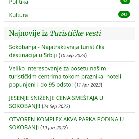
Politika
12
Kultura
243
Najnovije iz
Turističke vesti
Sokobanja - Najatraktivnija turistička
destinacija u Srbiji
(
)
10 Sep 2023
Veliko interesovanje za posetu našim
turističkim centrima tokom praznika, hoteli
popunjeni i do 95 odsto!
(
)
11 Apr 2023
JESENJE SNIŽENJE CENA SMEŠTAJA U
SOKOBANJI!
(
)
24 Sep 2022
OTVOREN KOMPLEX AKVA PARKA PODINA U
SOKOBANJI
(
)
19 Jun 2022