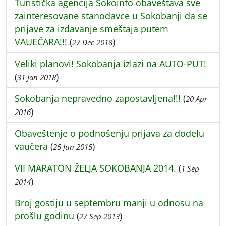
Turistička agencija Sokoinfo obaveštava sve
zainteresovane stanodavce u Sokobanji da se
prijave za izdavanje smeštaja putem
VAUEČARA!!!
(
)
27 Dec 2018
Veliki planovi! Sokobanja izlazi na AUTO-PUT!
(
)
31 Jan 2018
Sokobanja nepravedno zapostavljena!!!
(
20 Apr
)
2016
Obaveštenje o podnošenju prijava za dodelu
vaučera
(
)
25 Jun 2015
VII MARATON ŽELJA SOKOBANJA 2014.
(
1 Sep
)
2014
Broj gostiju u septembru manji u odnosu na
prošlu godinu
(
)
27 Sep 2013