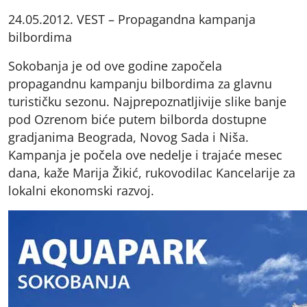
24.05.2012. VEST – Propagandna kampanja
bilbordima
Sokobanja je od ove godine započela
propagandnu kampanju bilbordima za glavnu
turističku sezonu. Najprepoznatljivije slike banje
pod Ozrenom biće putem bilborda dostupne
gradjanima Beograda, Novog Sada i Niša.
Kampanja je počela ove nedelje i trajaće mesec
dana, kaže Marija Žikić, rukovodilac Kancelarije za
lokalni ekonomski razvoj.