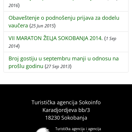
)
2016
Obaveštenje o podnošenju prijava za dodelu
vaučera
(
)
25 Jun 2015
VII MARATON ŽELJA SOKOBANJA 2014.
(
1 Sep
)
2014
Broj gostiju u septembru manji u odnosu na
prošlu godinu
(
)
27 Sep 2013
Turistička agencija Sokoinfo
Karadjordjeva bb/3
18230 Sokobanja