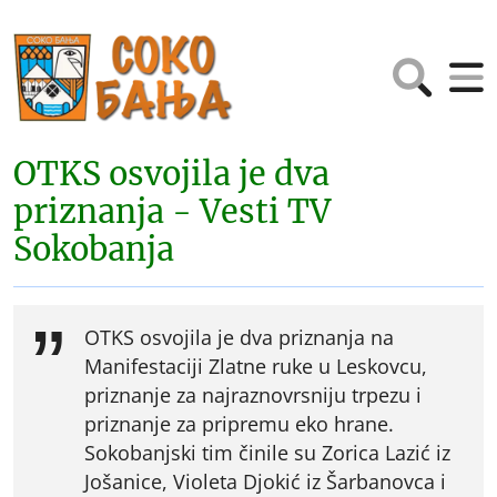
OTKS osvojila je dva
priznanja - Vesti TV
Sokobanja
OTKS osvojila je dva priznanja na
Manifestaciji Zlatne ruke u Leskovcu,
priznanje za najraznovrsniju trpezu i
priznanje za pripremu eko hrane.
Sokobanjski tim činile su Zorica Lazić iz
Jošanice, Violeta Djokić iz Šarbanovca i