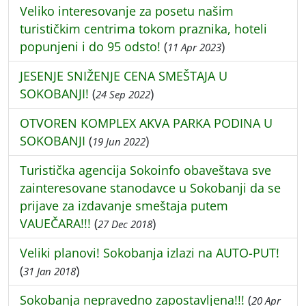
Veliko interesovanje za posetu našim
turističkim centrima tokom praznika, hoteli
popunjeni i do 95 odsto!
(
)
11 Apr 2023
JESENJE SNIŽENJE CENA SMEŠTAJA U
SOKOBANJI!
(
)
24 Sep 2022
OTVOREN KOMPLEX AKVA PARKA PODINA U
SOKOBANJI
(
)
19 Jun 2022
Turistička agencija Sokoinfo obaveštava sve
zainteresovane stanodavce u Sokobanji da se
prijave za izdavanje smeštaja putem
VAUEČARA!!!
(
)
27 Dec 2018
Veliki planovi! Sokobanja izlazi na AUTO-PUT!
(
)
31 Jan 2018
Sokobanja nepravedno zapostavljena!!!
(
20 Apr