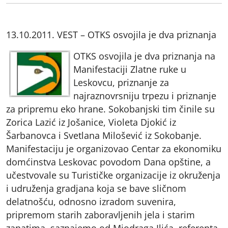
13.10.2011. VEST – OTKS osvojila je dva priznanja
OTKS osvojila je dva priznanja na
Manifestaciji Zlatne ruke u
Leskovcu, priznanje za
najraznovrsniju trpezu i priznanje
za pripremu eko hrane. Sokobanjski tim činile su
Zorica Lazić iz Jošanice, Violeta Djokić iz
Šarbanovca i Svetlana Milošević iz Sokobanje.
Manifestaciju je organizovao Centar za ekonomiku
domćinstva Leskovac povodom Dana opštine, a
učestvovale su Turističke organizacije iz okruženja
i udruženja gradjana koja se bave sličnom
delatnošću, odnosno izradom suvenira,
pripremom starih zaboravljenih jela i starim
zanatima, saznajemo od Miodraga Ilića, referenta