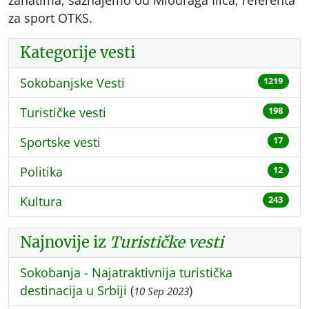
za sport OTKS.
Kategorije vesti
Sokobanjske Vesti
1219
Turističke vesti
198
Sportske vesti
17
Politika
12
Kultura
243
Najnovije iz
Turističke vesti
Sokobanja - Najatraktivnija turistička
destinacija u Srbiji
(
)
10 Sep 2023