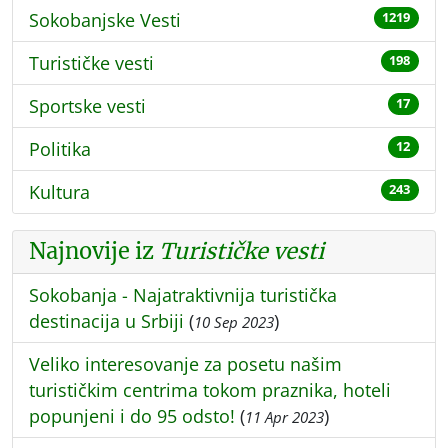
Sokobanjske Vesti
1219
Turističke vesti
198
Sportske vesti
17
Politika
12
Kultura
243
Najnovije iz
Turističke vesti
Sokobanja - Najatraktivnija turistička
destinacija u Srbiji
(
)
10 Sep 2023
Veliko interesovanje za posetu našim
turističkim centrima tokom praznika, hoteli
popunjeni i do 95 odsto!
(
)
11 Apr 2023