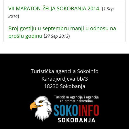
VII MARATON ŽELJA SOKOBANJA 2014.
(
1 Sep
)
2014
Broj gostiju u septembru manji u odnosu na
prošlu godinu
(
)
27 Sep 2013
Turistička agencija Sokoinfo
Karadjordjeva bb/3
18230 Sokobanja