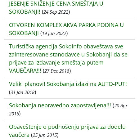
JESENJE SNIŽENJE CENA SMEŠTAJA U
SOKOBANJI!
(
)
24 Sep 2022
OTVOREN KOMPLEX AKVA PARKA PODINA U
SOKOBANJI
(
)
19 Jun 2022
Turistička agencija Sokoinfo obaveštava sve
zainteresovane stanodavce u Sokobanji da se
prijave za izdavanje smeštaja putem
VAUEČARA!!!
(
)
27 Dec 2018
Veliki planovi! Sokobanja izlazi na AUTO-PUT!
(
)
31 Jan 2018
Sokobanja nepravedno zapostavljena!!!
(
20 Apr
)
2016
Obaveštenje o podnošenju prijava za dodelu
vaučera
(
)
25 Jun 2015