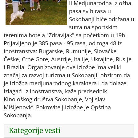
II Medjunarodna izložba
pasa svih rasa u
Sokobanji biće održana u
sutra na sportskim
terenima hotela "Zdravljak" sa početkom u 19h.
Prijavljeno je 385 pasa - 95 rasa, od toga 48 iz
inostranstva: Bugarske, Rumunije, Slovačke,
Češke, Crne Gore, Austrije, Italije, Ukrajine, Rusije
i Brazila. Organizovanje ove izložbe ima veliki
značaj za razvoj turizma u Sokobanji, obzirom da
je izložba medjunarodnog karaktera i da dolaze
izlagaći iz inostranstva, kaže predsednik
Kinološkog društva Sokobanje, Vojislav
Mišljenović. Pokrovitelj izložbe je Opština
Sokobanja.
Kategorije vesti