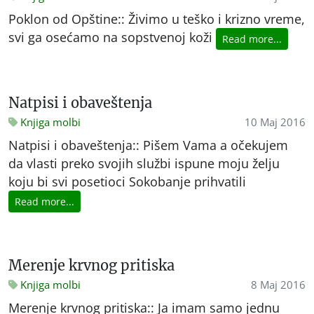
Poklon od Opštine:: Živimo u teško i krizno vreme,
svi ga osećamo na sopstvenoj koži
Read more...
Natpisi i obaveštenja
Knjiga molbi
10 Maj 2016
Natpisi i obaveštenja:: Pišem Vama a očekujem
da vlasti preko svojih službi ispune moju želju
koju bi svi posetioci Sokobanje prihvatili
Read more...
Merenje krvnog pritiska
Knjiga molbi
8 Maj 2016
Merenje krvnog pritiska:: Ja imam samo jednu