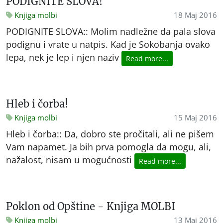
PODIGNITE SLOVA!
Knjiga molbi
18 Maj 2016
PODIGNITE SLOVA:: Molim nadležne da pala slova
podignu i vrate u natpis. Kad je Sokobanja ovako
lepa, nek je lep i njen naziv
Read more...
Hleb i čorba!
Knjiga molbi
15 Maj 2016
Hleb i čorba:: Da, dobro ste pročitali, ali ne pišem
Vam napamet. Ja bih prva pomogla da mogu, ali,
nažalost, nisam u mogućnosti
Read more...
Poklon od Opštine - Knjiga MOLBI
Knjiga molbi
13 Maj 2016