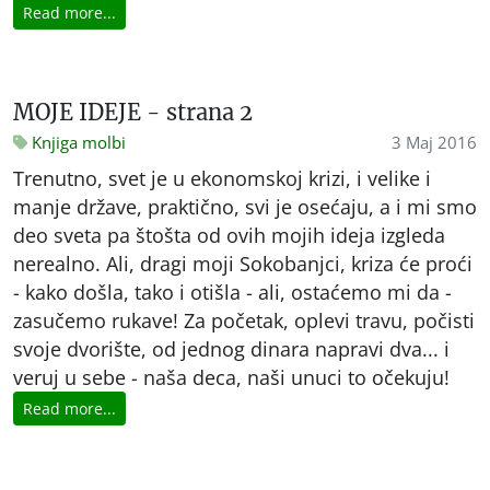
Read more...
MOJE IDEJE - strana 2
Knjiga molbi
3 Maj 2016
Trenutno, svet je u ekonomskoj krizi, i velike i
manje države, praktično, svi je osećaju, a i mi smo
deo sveta pa štošta od ovih mojih ideja izgleda
nerealno. Ali, dragi moji Sokobanjci, kriza će proći
- kako došla, tako i otišla - ali, ostaćemo mi da -
zasučemo rukave! Za početak, oplevi travu, počisti
svoje dvorište, od jednog dinara napravi dva... i
veruj u sebe - naša deca, naši unuci to očekuju!
Read more...