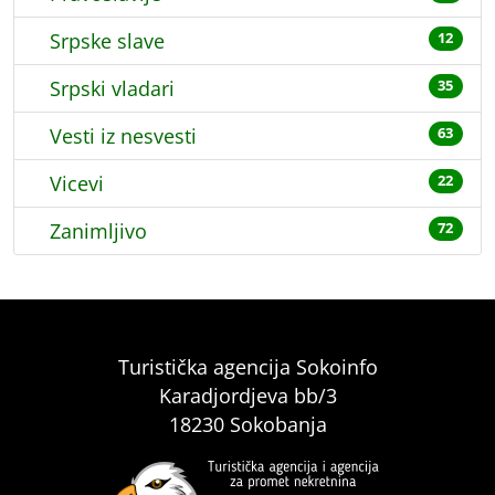
Srpske slave
12
Srpski vladari
35
Vesti iz nesvesti
63
Vicevi
22
Zanimljivo
72
Turistička agencija Sokoinfo
Karadjordjeva bb/3
18230 Sokobanja