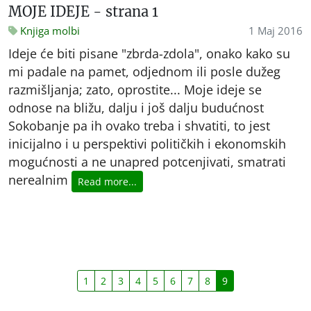
MOJE IDEJE - strana 1
Knjiga molbi
1 Maj 2016
Ideje će biti pisane "zbrda-zdola", onako kako su
mi padale na pamet, odjednom ili posle dužeg
razmišljanja; zato, oprostite... Moje ideje se
odnose na bližu, dalju i još dalju budućnost
Sokobanje pa ih ovako treba i shvatiti, to jest
inicijalno i u perspektivi političkih i ekonomskih
mogućnosti a ne unapred potcenjivati, smatrati
nerealnim
Read more...
1
2
3
4
5
6
7
8
9