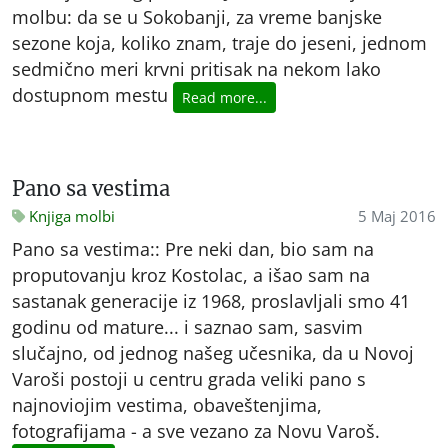
molbu: da se u Sokobanji, za vreme banjske
sezone koja, koliko znam, traje do jeseni, jednom
sedmično meri krvni pritisak na nekom lako
dostupnom mestu
Read more...
Pano sa vestima
Knjiga molbi
5 Maj 2016
Pano sa vestima:: Pre neki dan, bio sam na
proputovanju kroz Kostolac, a išao sam na
sastanak generacije iz 1968, proslavljali smo 41
godinu od mature... i saznao sam, sasvim
slučajno, od jednog našeg učesnika, da u Novoj
Varoši postoji u centru grada veliki pano s
najnoviojim vestima, obaveštenjima,
fotografijama - a sve vezano za Novu Varoš.