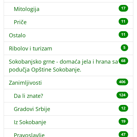
Mitologija
17
Priče
11
Ostalo
11
Ribolov i turizam
5
Sokobanjsko grne - domaća jela i hrana sa
68
podučja Opštine Sokobanje.
Zanimljivosti
406
Da li znate?
124
Gradovi Srbije
12
Iz Sokobanje
19
Pravoslavlje
47