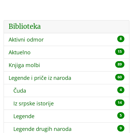
Biblioteka
Aktivni odmor
8
Aktuelno
15
Knjiga molbi
89
Legende i priče iz naroda
60
Čuda
4
Iz srpske istorije
14
Legende
5
Legende drugih naroda
9