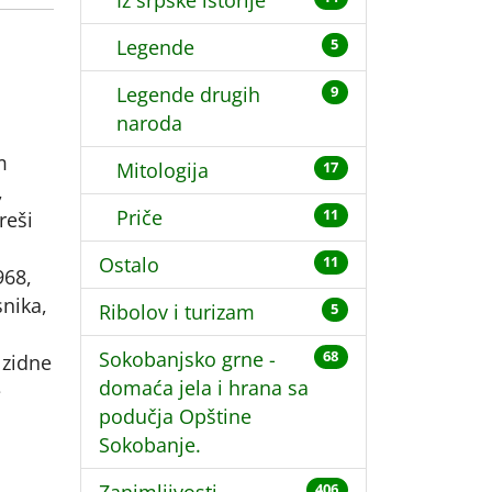
Iz srpske istorije
Legende
5
Legende drugih
9
naroda
m
Mitologija
17
,
Priče
11
reši
Ostalo
11
968,
snika,
Ribolov i turizam
5
Sokobanjsko grne -
68
 zidne
domaća jela i hrana sa
e
podučja Opštine
Sokobanje.
406