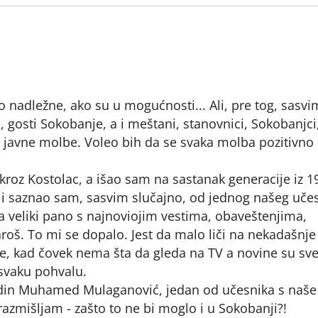
io nadležne, ako su u mogućnosti... Ali, pre tog, sasvi
 gosti Sokobanje, a i meštani, stanovnici, Sokobanjci
 javne molbe. Voleo bih da se svaka molba pozitivno 
roz Kostolac, a išao sam na sastanak generacije iz 1
. i saznao sam, sasvim slučajno, od jednog našeg uče
a veliki pano s najnoviojim vestima, obaveštenjima,
roš. To mi se dopalo. Jest da malo liči na nekadašnje
me, kad čovek nema šta da gleda na TV a novine su sv
 svaku pohvalu.
podin Muhamed Mulaganović, jedan od učesnika s naše
razmišljam - zašto to ne bi moglo i u Sokobanji?!