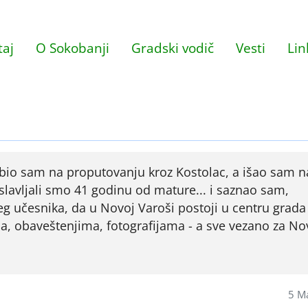
aj
O Sokobanji
Gradski vodič
Vesti
Lin
 bio sam na proputovanju kroz Kostolac, a išao sam n
slavljali smo 41 godinu od mature... i saznao sam,
g učesnika, da u Novoj Varoši postoji u centru grada
ma, obaveštenjima, fotografijama - a sve vezano za No
5 M