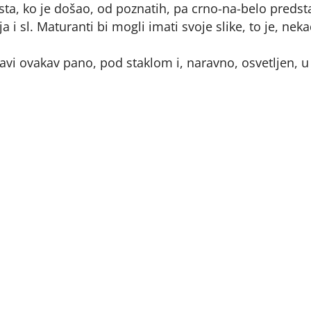
sta, ko je došao, od poznatih, pa crno-na-belo predst
a i sl. Maturanti bi mogli imati svoje slike, to je, neka
vi ovakav pano, pod staklom i, naravno, osvetljen, u