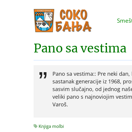
Smešt
Pano sa vestima
Pano sa vestima:: Pre neki dan,
sastanak generacije iz 1968, pro
sasvim slučajno, od jednog naše
veliki pano s najnoviojim vesti
Varoš.
Knjiga molbi