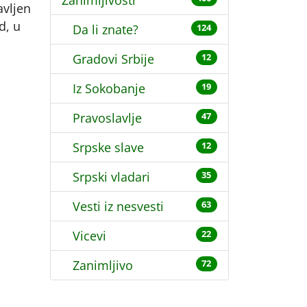
Zanimljivosti
avljen
d, u
Da li znate?
124
Gradovi Srbije
12
Iz Sokobanje
19
Pravoslavlje
47
Srpske slave
12
Srpski vladari
35
Vesti iz nesvesti
63
Vicevi
22
Zanimljivo
72