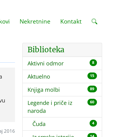
kovi
Nekretnine
Kontakt
Biblioteka
Aktivni odmor
8
a
Aktuelno
15
Knjiga molbi
89
vu
Legende i priče iz
60
naroda
Čuda
4
aj 2016
14