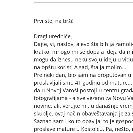
Prvi ste, najbrži!
Dragi uredniče,
Dajte, vi, naslov, a evo šta bih ja zamol
kratko: mnogo mi se dopala ideja da mi,
mogu da iznesu neku svoju ideju u vidu
na opštu korist! A sad, šta ja molim...
Pre neki dan, bio sam na proputovanju k
proslavljali smo 41 godinu od mature..
da u Novoj Varoši postoji u centru grad
fotografijama - a sve vezano za Novu Va
novine, ali, verujte mi, u današnje vre
skuplje, ovaj način obaveštavanja je za
Saznao sam i ko to obavlja, to je gos
proslave mature u Kostolcu. Pa, nešto, 