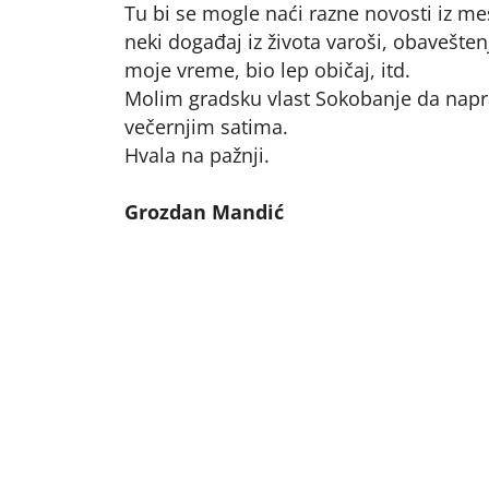
Tu bi se mogle naći razne novosti iz me
neki događaj iz života varoši, obaveštenj
moje vreme, bio lep običaj, itd.
Molim gradsku vlast Sokobanje da napra
večernjim satima.
Hvala na pažnji.
Grozdan Mandić