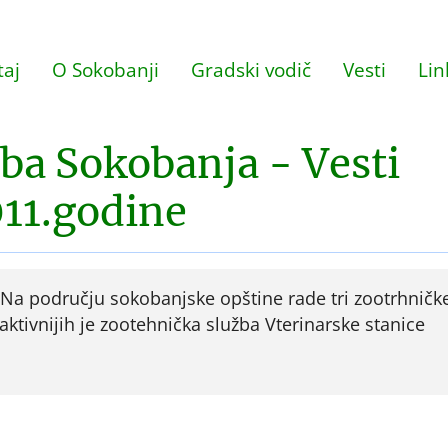
aj
O Sokobanji
Gradski vodič
Vesti
Lin
ba Sokobanja - Vesti
11.godine
Na području sokobanjske opštine rade tri zootrhničk
aktivnijih je zootehnička služba Vterinarske stanice