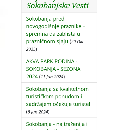
Sokobanjske Vesti
Sokobanja pred
novogodišnje praznike –
spremna da zablista u
prazničnom sjaju
(
29 Okt
)
2025
AKVA PARK PODINA -
SOKOBANJA - SEZONA
2024
(
)
11 Jun 2024
Sokobanja sa kvalitetnom
turističkom ponudom i
sadržajem očekuje turiste!
(
)
8 Jun 2024
Sokobanja - najtraženija i