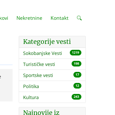
kovi
Nekretnine
Kontakt
Kategorije vesti
Sokobanjske Vesti
1219
Turističke vesti
198
Sportske vesti
17
e
Politika
12
Kultura
243
Najnovije iz