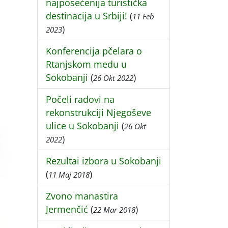
najposećenija turistička
destinacija u Srbiji!
(
11 Feb
)
2023
Konferencija pčelara o
Rtanjskom medu u
Sokobanji
(
)
26 Okt 2022
Počeli radovi na
rekonstrukciji Njegoševe
ulice u Sokobanji
(
26 Okt
)
2022
Rezultai izbora u Sokobanji
(
)
11 Maj 2018
Zvono manastira
Jermenčić
(
)
22 Mar 2018