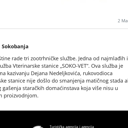
2 Ma
a Sokobanja
ine rade tri zootrhničke službe. Jedna od najmlađih i
služba Vterinarske stanice „SOKO-VET“. Ova služba je
ma kazivanju Dejana Nedeljkovića, rukovodioca
ke stanice nije došlo do smanjenja matičnog stada al
gašenja staračkih domaćinstava koja više nisu u
m proizvodnjom.