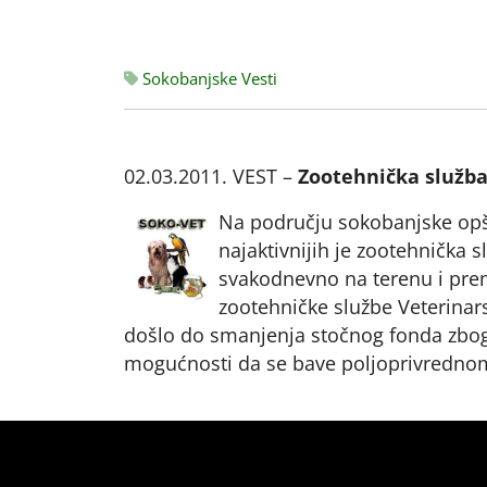
Sokobanjske Vesti
02.03.2011. VEST –
Zootehnička služb
Na području sokobanjske opšt
najaktivnijih je zootehnička 
svakodnevno na terenu i pre
zootehničke službe Veterinars
došlo do smanjenja stočnog fonda zbog 
mogućnosti da se bave poljoprivredno