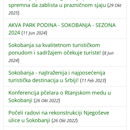
spremna da zablista u prazničnom sjaju
(
29 Okt
)
2025
AKVA PARK PODINA - SOKOBANJA - SEZONA
2024
(
)
11 Jun 2024
Sokobanja sa kvalitetnom turističkom
ponudom i sadržajem očekuje turiste!
(
8 Jun
)
2024
Sokobanja - najtraženija i najposećenija
turistička destinacija u Srbiji!
(
)
11 Feb 2023
Konferencija pčelara o Rtanjskom medu u
Sokobanji
(
)
26 Okt 2022
Počeli radovi na rekonstrukciji Njegoševe
ulice u Sokobanji
(
)
26 Okt 2022