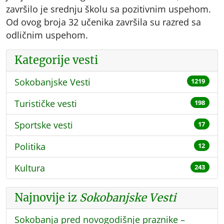
završilo je srednju školu sa pozitivnim uspehom.
Od ovog broja 32 učenika završila su razred sa
odličnim uspehom.
Kategorije vesti
Sokobanjske Vesti
1219
Turističke vesti
198
Sportske vesti
17
Politika
12
Kultura
243
Najnovije iz
Sokobanjske Vesti
Sokobanja pred novogodišnje praznike –