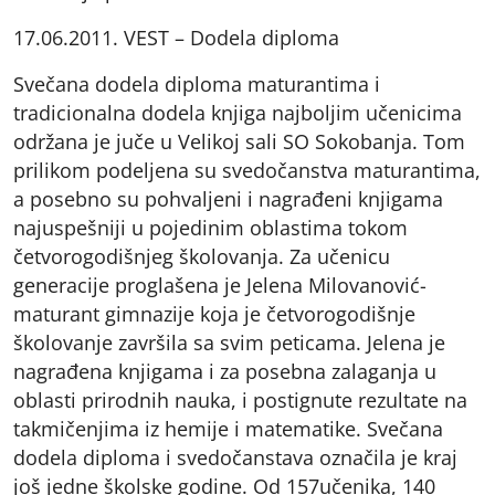
17.06.2011. VEST – Dodela diploma
Svečana dodela diploma maturantima i
tradicionalna dodela knjiga najboljim učenicima
održana je juče u Velikoj sali SO Sokobanja. Tom
prilikom podeljena su svedočanstva maturantima,
a posebno su pohvaljeni i nagrađeni knjigama
najuspešniji u pojedinim oblastima tokom
četvorogodišnjeg školovanja. Za učenicu
generacije proglašena je Jelena Milovanović-
maturant gimnazije koja je četvorogodišnje
školovanje završila sa svim peticama. Jelena je
nagrađena knjigama i za posebna zalaganja u
oblasti prirodnih nauka, i postignute rezultate na
takmičenjima iz hemije i matematike. Svečana
dodela diploma i svedočanstava označila je kraj
još jedne školske godine. Od 157učenika, 140