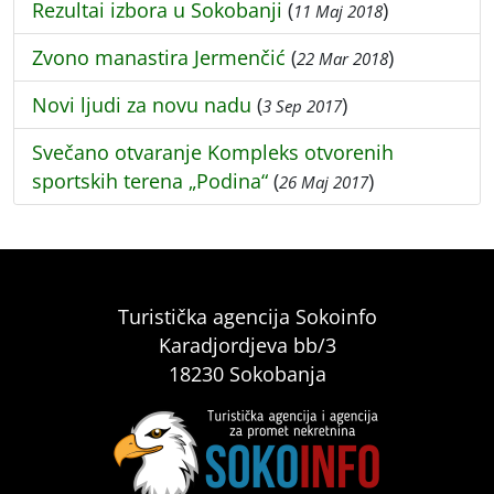
Rezultai izbora u Sokobanji
(
)
11 Maj 2018
Zvono manastira Jermenčić
(
)
22 Mar 2018
Novi ljudi za novu nadu
(
)
3 Sep 2017
Svečano otvaranje Kompleks otvorenih
sportskih terena „Podina“
(
)
26 Maj 2017
Turistička agencija Sokoinfo
Karadjordjeva bb/3
18230 Sokobanja