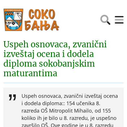
Uspeh osnovaca, zvanični
izveštaj ocena i dodela
diploma sokobanjskim
maturantima
Uspeh osnovaca, zvanični izveštaj ocena
i dodela diploma:: 154 učenika 8.
razreda OŠ Mitropolit Mihailo, od 155
koliko ih je bilo u 8. razredu, je uspešno
završilo OŠ. Ove godine je u 8. razredu