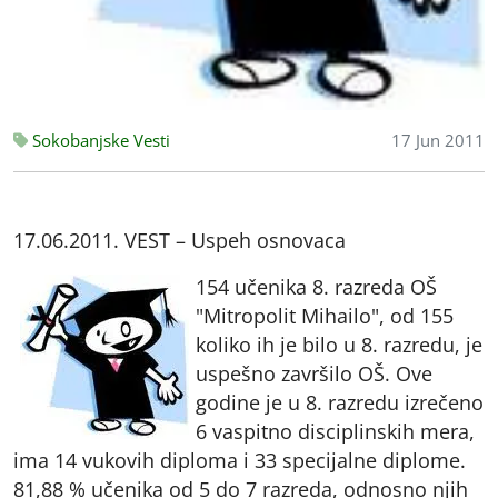
Sokobanjske Vesti
17 Jun 2011
17.06.2011. VEST – Uspeh osnovaca
154 učenika 8. razreda OŠ
"Mitropolit Mihailo", od 155
koliko ih je bilo u 8. razredu, je
uspešno završilo OŠ. Ove
godine je u 8. razredu izrečeno
6 vaspitno disciplinskih mera,
ima 14 vukovih diploma i 33 specijalne diplome.
81,88 % učenika od 5 do 7 razreda, odnosno njih