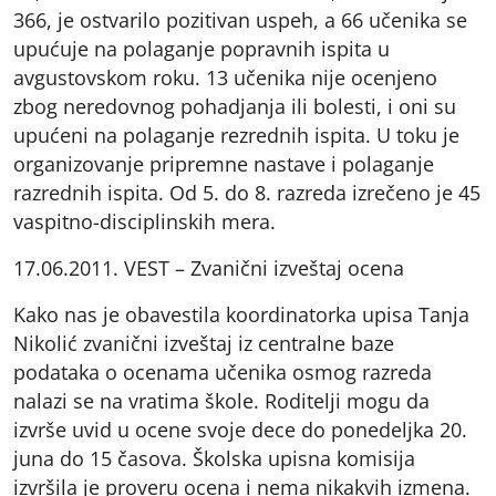
366, je ostvarilo pozitivan uspeh, a 66 učenika se
upućuje na polaganje popravnih ispita u
avgustovskom roku. 13 učenika nije ocenjeno
zbog neredovnog pohadjanja ili bolesti, i oni su
upućeni na polaganje rezrednih ispita. U toku je
organizovanje pripremne nastave i polaganje
razrednih ispita. Od 5. do 8. razreda izrečeno je 45
vaspitno-disciplinskih mera.
17.06.2011. VEST – Zvanični izveštaj ocena
Kako nas je obavestila koordinatorka upisa Tanja
Nikolić zvanični izveštaj iz centralne baze
podataka o ocenama učenika osmog razreda
nalazi se na vratima škole. Roditelji mogu da
izvrše uvid u ocene svoje dece do ponedeljka 20.
juna do 15 časova. Školska upisna komisija
izvršila je proveru ocena i nema nikakvih izmena.