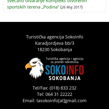
Svečano otvaranje Kompleks otvorenih
sportskih terena „Podina“
(
)
26 Maj 2017
Turistička agencija Sokoinfo
Karadjordjeva bb/3
18230 Sokobanja
Tel/Fax: (018) 833 232
Tel: 064 31 22222
Email: tasokoinfo[at]gmail.com