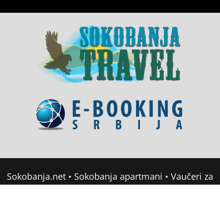
Sokobanja.net
•
Sokobanja apartmani
•
Vaučeri za
domor u Srbiji
•
Soko Banja Apartmani
•
Sokobanja Booking