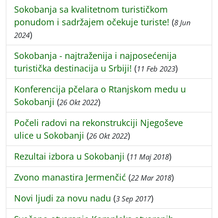
Sokobanja sa kvalitetnom turističkom
ponudom i sadržajem očekuje turiste!
(
8 Jun
)
2024
Sokobanja - najtraženija i najposećenija
turistička destinacija u Srbiji!
(
)
11 Feb 2023
Konferencija pčelara o Rtanjskom medu u
Sokobanji
(
)
26 Okt 2022
Počeli radovi na rekonstrukciji Njegoševe
ulice u Sokobanji
(
)
26 Okt 2022
Rezultai izbora u Sokobanji
(
)
11 Maj 2018
Zvono manastira Jermenčić
(
)
22 Mar 2018
Novi ljudi za novu nadu
(
)
3 Sep 2017