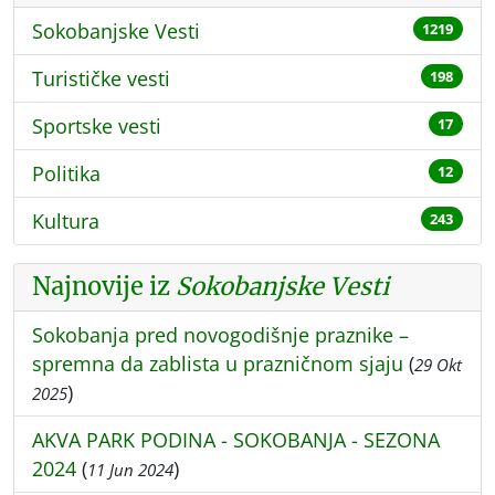
Sokobanjske Vesti
1219
Turističke vesti
198
Sportske vesti
17
Politika
12
Kultura
243
Najnovije iz
Sokobanjske Vesti
Sokobanja pred novogodišnje praznike –
spremna da zablista u prazničnom sjaju
(
29 Okt
)
2025
AKVA PARK PODINA - SOKOBANJA - SEZONA
2024
(
)
11 Jun 2024