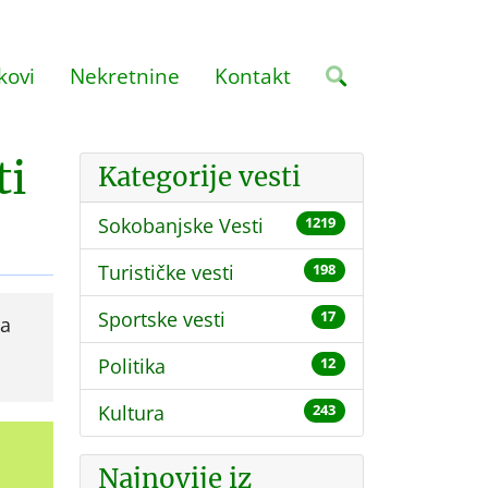
kovi
Nekretnine
Kontakt
ti
Kategorije vesti
Sokobanjske Vesti
1219
Turističke vesti
198
Sportske vesti
17
ća
Politika
12
Kultura
243
Najnovije iz