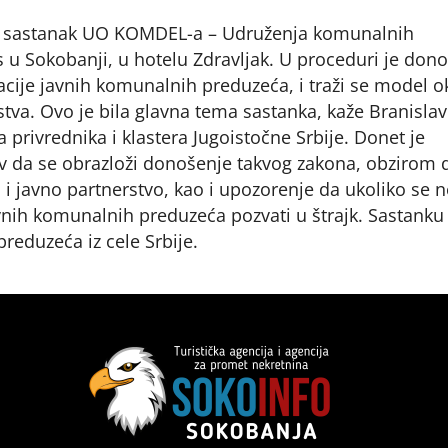
ni sastanak UO KOMDEL-a – Udruženja komunalnih
 u Sokobanji, u hotelu Zdravljak. U proceduri je don
acije javnih komunalnih preduzeća, i traži se model o
stva. Ovo je bila glavna tema sastanka, kaže Branislav
privrednika i klastera Jugoistočne Srbije. Donet je
ev da se obrazloži donošenje takvog zakona, obzirom 
 i javno partnerstvo, kao i upozorenje da ukoliko se n
vnih komunalnih preduzeća pozvati u štrajk. Sastanku 
reduzeća iz cele Srbije.