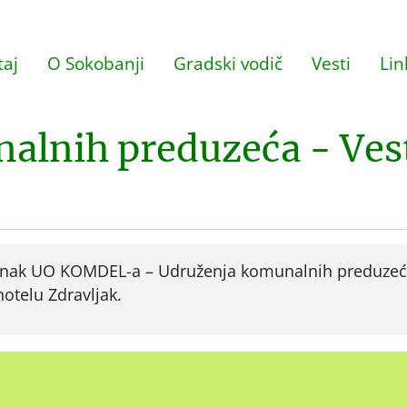
aj
O Sokobanji
Gradski vodič
Vesti
Lin
alnih preduzeća - Ves
stanak UO KOMDEL-a – Udruženja komunalnih preduze
otelu Zdravljak.