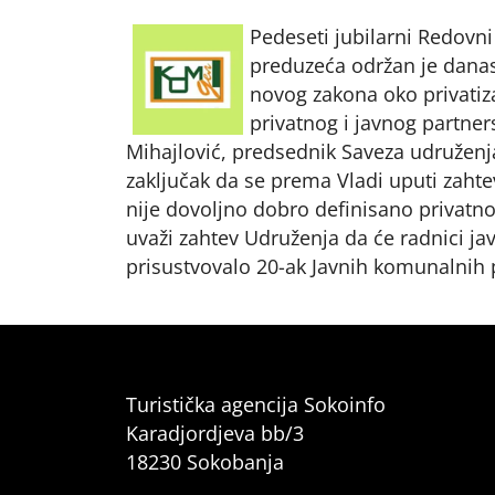
Pedeseti jubilarni Redov
preduzeća održan je danas
novog zakona oko privatiz
privatnog i javnog partner
Mihajlović, predsednik Saveza udruženja 
zaključak da se prema Vladi uputi zaht
nije dovoljno dobro definisano privatno
uvaži zahtev Udruženja da će radnici ja
prisustvovalo 20-ak Javnih komunalnih p
Turistička agencija Sokoinfo
Karadjordjeva bb/3
18230 Sokobanja