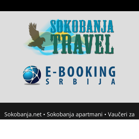
Sokobanja.net
•
Sokobanja apartmani
•
Vaučeri za
domor u Srbiji
•
Soko Banja Apartmani
•
Sokobanja Booking