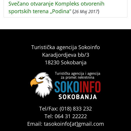
Svečano otvaranje Kompleks otvorenih
sportskih terena „Podina“
(
)
26 Maj 2017
Turistička agencija Sokoinfo
Karadjordjeva bb/3
18230 Sokobanja
Tel/Fax: (018) 833 232
Tel: 064 31 22222
Email: tasokoinfo[at]gmail.com