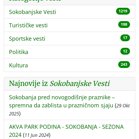
Sokobanjske Vesti
1219
Turističke vesti
198
Sportske vesti
17
Politika
12
Kultura
243
Najnovije iz
Sokobanjske Vesti
Sokobanja pred novogodišnje praznike –
spremna da zablista u prazničnom sjaju
(
29 Okt
)
2025
AKVA PARK PODINA - SOKOBANJA - SEZONA
2024
(
)
11 Jun 2024