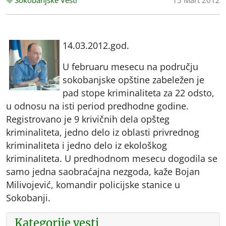
Sokobanjske Vesti
15 Mart 2012
14.03.2012.god.
U februaru mesecu na području
sokobanjske opštine zabeležen je
pad stope kriminaliteta za 22 odsto,
u odnosu na isti period predhodne godine.
Registrovano je 9 krivičnih dela opšteg
kriminaliteta, jedno delo iz oblasti privrednog
kriminaliteta i jedno delo iz ekološkog
kriminaliteta. U predhodnom mesecu dogodila se
samo jedna saobraćajna nezgoda, kaže Bojan
Milivojević, komandir policijske stanice u
Sokobanji.
Kategorije vesti