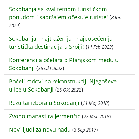
Sokobanja sa kvalitetnom turističkom
ponudom i sadržajem očekuje turiste!
(
8 Jun
)
2024
Sokobanja - najtraženija i najposećenija
turistička destinacija u Srbiji!
(
)
11 Feb 2023
Konferencija pčelara o Rtanjskom medu u
Sokobanji
(
)
26 Okt 2022
Počeli radovi na rekonstrukciji Njegoševe
ulice u Sokobanji
(
)
26 Okt 2022
Rezultai izbora u Sokobanji
(
)
11 Maj 2018
Zvono manastira Jermenčić
(
)
22 Mar 2018
Novi ljudi za novu nadu
(
)
3 Sep 2017