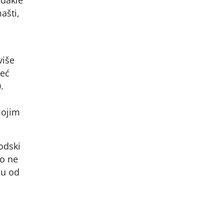
ašti,
više
već
.
mojim
odski
ko ne
nu od