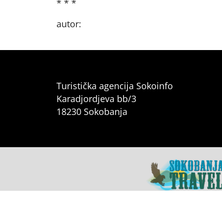
* * *
autor:
Turistička agencija Sokoinfo
Karadjordjeva bb/3
18230 Sokobanja
Sokobanja.net
•
Sokobanja 