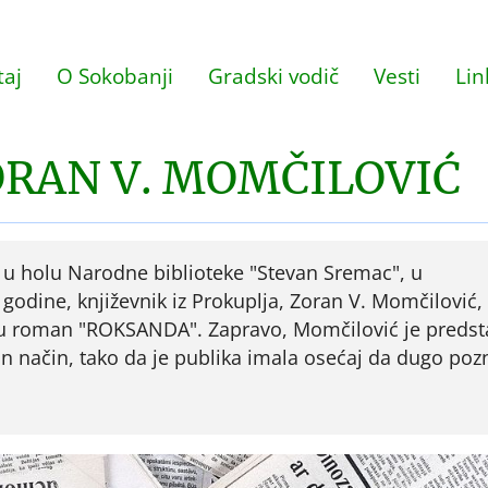
aj
O Sokobanji
Gradski vodič
Vesti
Lin
ORAN V. MOMČILOVIĆ
, u holu Narodne biblioteke "Stevan Sremac", u
godine, književnik iz Prokuplja, Zoran V. Momčilović,
du roman "ROKSANDA". Zapravo, Momčilović je predst
an način, tako da je publika imala osećaj da dugo poz