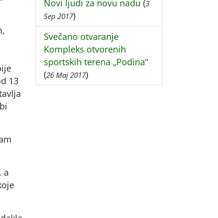
Novi ljudi za novu nadu
(
3
)
Sep 2017
m,
Svečano otvaranje
Kompleks otvorenih
sportskih terena „Podina“
ije
(
)
26 Maj 2017
od 13
tavlja
bi
Vam
, a
koje
Odakle