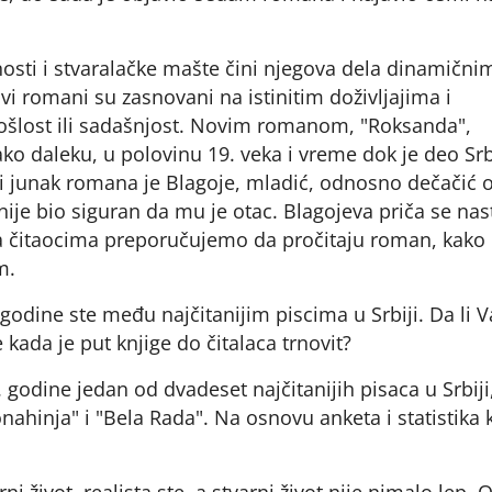
nosti i stvaralačke mašte čini njegova dela dinamični
ovi romani su zasnovani na istinitim doživljajima i
prošlost ili sadašnjost. Novim romanom, "Roksanda",
ako daleku, u polovinu 19. veka i vreme dok je deo Srb
i junak romana je Blagoje, mladić, odnosno dečačić 
 nije bio siguran da mu je otac. Blagojeva priča se nas
itaocima preporučujemo da pročitaju roman, kako 
m.
godine ste među najčitanijim piscima u Srbiji. Da li 
 kada je put knjige do čitalaca trnovit?
 godine jedan od dvadeset najčitanijih pisaca u Srbiji
hinja" i "Bela Rada". Na osnovu anketa i statistika 
 život, realista ste, a stvarni život nije nimalo lep. 