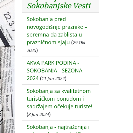
Sokobanjske Vesti
Sokobanja pred
novogodišnje praznike –
spremna da zablista u
prazničnom sjaju
(
29 Okt
)
2025
AKVA PARK PODINA -
SOKOBANJA - SEZONA
2024
(
)
11 Jun 2024
Sokobanja sa kvalitetnom
turističkom ponudom i
sadržajem očekuje turiste!
(
)
8 Jun 2024
Sokobanja - najtraženija i