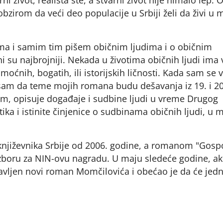
bzirom da veći deo populacije u Srbiji želi da živi u m
zma i samim tim pišem običnim ljudima i o običnim
i su najbrojniji. Nekada u životima običnih ljudi ima 
moćnih, bogatih, ili istorijskih ličnosti. Kada sam se 
o sam da teme mojih romana budu dešavanja iz 19. i 20
šem, opisuje događaje i sudbine ljudi u vreme Drugog
tika i istinite činjenice o sudbinama običnih ljudi, u 
književnika Srbije od 2006. godine, a romanom "Gosp
m izboru za NIN-ovu nagradu. U maju sledeće godine, a
avljen novi roman Momčilovića i obećao je da će jed