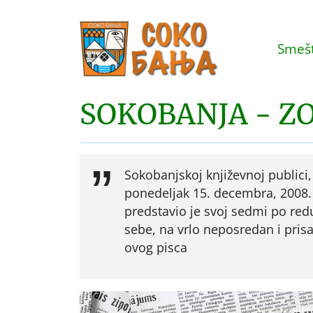
Smešt
SOKOBANJA - Z
Sokobanjskoj književnoj publici
ponedeljak 15. decembra, 2008. 
predstavio je svoj sedmi po re
sebe, na vrlo neposredan i pris
ovog pisca