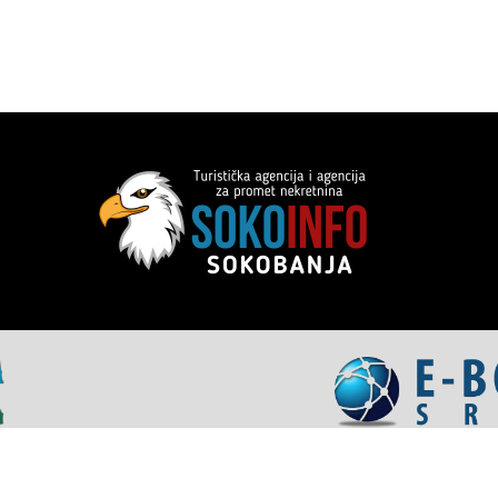
apartmani
•
Vaučeri za domor u Srbiji
•
Soko Banja Ap