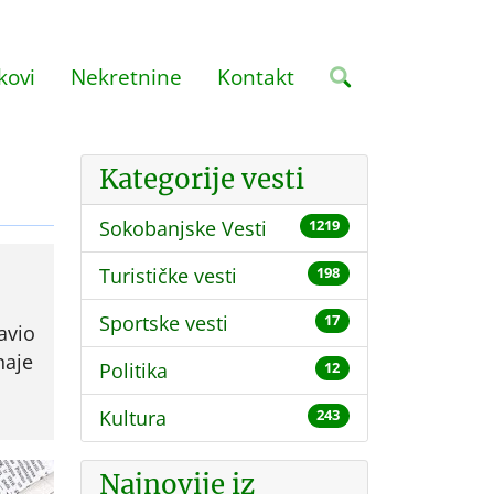
kovi
Nekretnine
Kontakt
Kategorije vesti
Sokobanjske Vesti
1219
Turističke vesti
198
Sportske vesti
17
avio
naje
Politika
12
Kultura
243
Najnovije iz