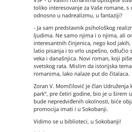
toliko interesovanje za Vaše romane, s o
odnosno u nadrealizmu, u fantaziji?
- Ja sam predstavnik psihološkog reali
ljudima. Ne samo njima i o njima, ali on
interesantnih činjenica, nego kod jakih, 
latio pisanja i to vrlo uspešno, odluči
veka i današnjica. Novi roman, koji pi
svetskog rata. Mislim da istorijska tema
romanima, lako nalaze put do čitalaca.
Zoran V. Momčilović je član Udruženja 
park", pre četiri godine, bio je u šire
bude nepredviđenih okolnosti, biće obj
promocija imati i u Sokobanji.
Vidimo se u biblioteci, u Sokobanji!