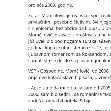
proleće 2009. godine.
Zoran Momčilović je realista i spoj real
privlačnim i posebno čitljivim. Svi njeg
činjenicama, bez obzira da li opisuju 
Momčilović je zašao u prošlost, ali ne t
još uvek bio pod nogama Turaka. Glavn
godina, koga je otac isterao iz kuće, jer
ljubavnom romansom sa Roksandom, a č
saznali šta se desilo sa glavnim junako
VSP - Gospodine, Momčilović, od 2006. 
prija deo kolača slavnih pisaca, u vreme
- Apsolutno da mi prija. Ja sam od 2005.
2006. sam bio sedmi, sa romanima "Mona
vodi Narodna biblioteka Srbije.
VSP - U Vašim romanima opisujete stvarni