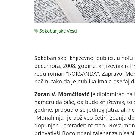
Sokobanjske Vesti
Sokobanjskoj književnoj publici, u holu
decembra, 2008. godine, književnik iz P
redu roman "ROKSANDA". Zapravo, Momči
način, tako da je publika imala osećaj 
Zoran V. Momčilović
je diplomirao na 
nameru da piše, da bude književnik, to
godine, probudio se jednog jutra, ali 
"Monahinja" je doživeo četiri izdanja do
dopunjen i prerađen roman "Nova monahin
prihvativši Bogomdani talenat za pisan