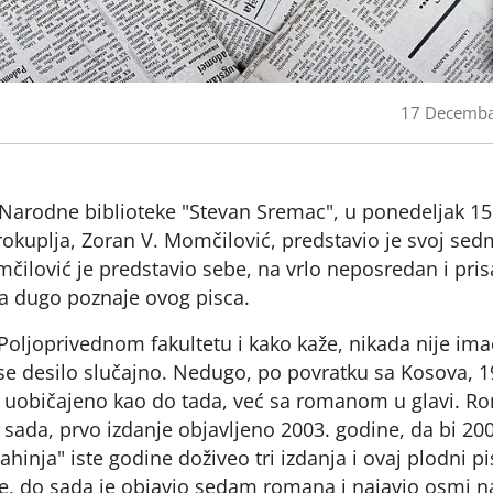
17 Decemba
 Narodne biblioteke "Stevan Sremac", u ponedeljak 15
rokuplja, Zoran V. Momčilović, predstavio je svoj sed
lović je predstavio sebe, na vrlo neposredan i pri
da dugo poznaje ovog pisca.
Poljoprivednom fakultetu i kako kaže, nikada nije im
 se desilo slučajno. Nedugo, po povratku sa Kosova, 1
ne uobičajeno kao do tada, već sa romanom u glavi. 
 sada, prvo izdanje objavljeno 2003. godine, da bi 200
ja" iste godine doživeo tri izdanja i ovaj plodni pi
je, do sada je objavio sedam romana i najavio osmi n