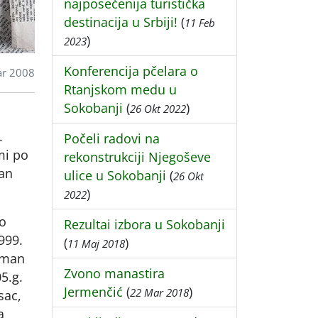
najposećenija turistička
destinacija u Srbiji!
(
11 Feb
)
2023
Konferencija pčelara o
r 2008
Rtanjskom medu u
Sokobanji
(
)
26 Okt 2022
.
Počeli radovi na
mi po
rekonstrukciji Njegoševe
san
ulice u Sokobanji
(
26 Okt
)
2022
ao
Rezultai izbora u Sokobanji
999.
(
)
11 Maj 2018
Roman
Zvono manastira
5.g.
Jermenčić
(
)
22 Mar 2018
sac,
a