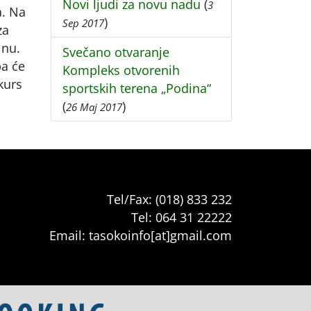
Novi ljudi za novu nadu
(
3
a. Na
)
Sep 2017
za
inu.
Svečano otvaranje
pa će
Kompleks otvorenih
kurs
sportskih terena „Podina“
(
)
26 Maj 2017
Tel/Fax: (018) 833 232
Tel: 064 31 22222
Email: tasokoinfo[at]gmail.com