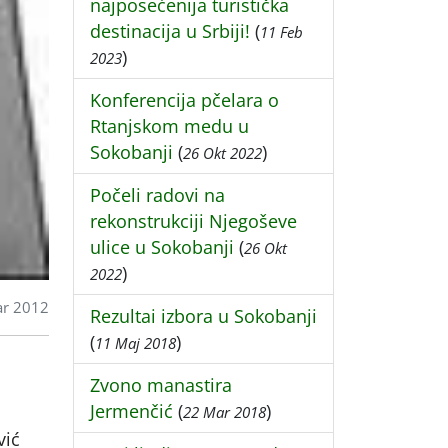
najposećenija turistička
destinacija u Srbiji!
(
11 Feb
)
2023
Konferencija pčelara o
Rtanjskom medu u
Sokobanji
(
)
26 Okt 2022
Počeli radovi na
rekonstrukciji Njegoševe
ulice u Sokobanji
(
26 Okt
)
2022
ar 2012
Rezultai izbora u Sokobanji
(
)
11 Maj 2018
Zvono manastira
Jermenčić
(
)
22 Mar 2018
vić