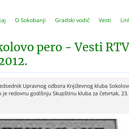
aj
O Sokobanji
Gradski vodič
Vesti
Lin
olovo pero - Vesti RT
2012.
redsednik Upravnog odbora Književnog kluba Sokolov
 je redovnu godišnju Skupštinu kluba za četvrtak, 23.