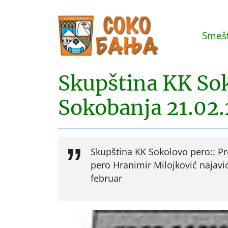
Smešt
Skupština KK Sok
Sokobanja 21.02.
Skupština KK Sokolovo pero:: P
pero Hranimir Milojković najavio
februar