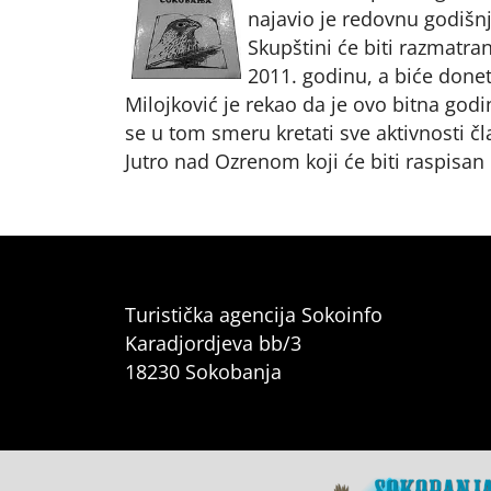
najavio je redovnu godišnj
Skupštini će biti razmatran
2011. godinu, a biće donet
Milojković je rekao da je ovo bitna god
se u tom smeru kretati sve aktivnosti čl
Jutro nad Ozrenom koji će biti raspisan
Turistička agencija Sokoinfo
Karadjordjeva bb/3
18230 Sokobanja