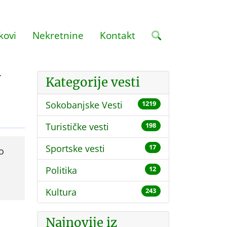
kovi
Nekretnine
Kontakt
V
Kategorije vesti
Sokobanjske Vesti
1219
Turističke vesti
198
Sportske vesti
17
o
Politika
12
Kultura
243
Najnovije iz