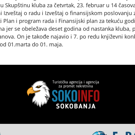
u Skupštinu kluba za četvrtak, 23. februar u 14 časov
i Izveštaj o radu i Izveštaj o finansijskom poslovanju 
i Plan i program rada i Finansijski plan za tekuću god
ina jer se obeležava deset godina od nastanka kluba, 
anova. On je takođe najavio i 7. po redu književni kon
 od 01.marta do 01. maja.