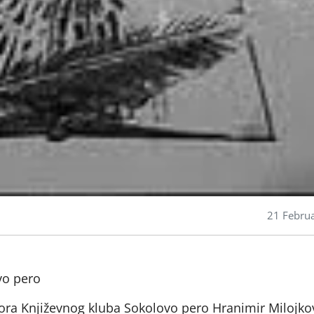
21 Febru
vo pero
ra Književnog kluba Sokolovo pero Hranimir Milojko