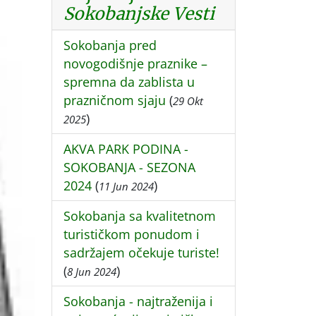
Sokobanjske Vesti
Sokobanja pred
novogodišnje praznike –
spremna da zablista u
prazničnom sjaju
(
29 Okt
)
2025
AKVA PARK PODINA -
SOKOBANJA - SEZONA
2024
(
)
11 Jun 2024
Sokobanja sa kvalitetnom
turističkom ponudom i
sadržajem očekuje turiste!
(
)
8 Jun 2024
Sokobanja - najtraženija i