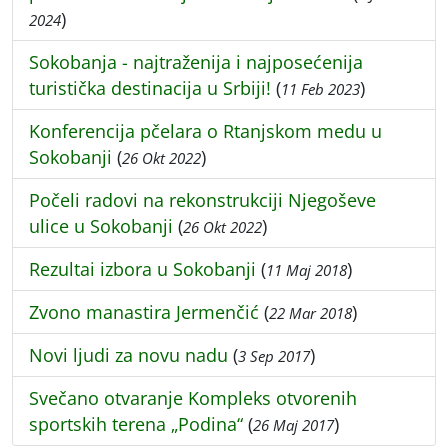
)
2024
Sokobanja - najtraženija i najposećenija
turistička destinacija u Srbiji!
(
)
11 Feb 2023
Konferencija pčelara o Rtanjskom medu u
Sokobanji
(
)
26 Okt 2022
Počeli radovi na rekonstrukciji Njegoševe
ulice u Sokobanji
(
)
26 Okt 2022
Rezultai izbora u Sokobanji
(
)
11 Maj 2018
Zvono manastira Jermenčić
(
)
22 Mar 2018
Novi ljudi za novu nadu
(
)
3 Sep 2017
Svečano otvaranje Kompleks otvorenih
sportskih terena „Podina“
(
)
26 Maj 2017