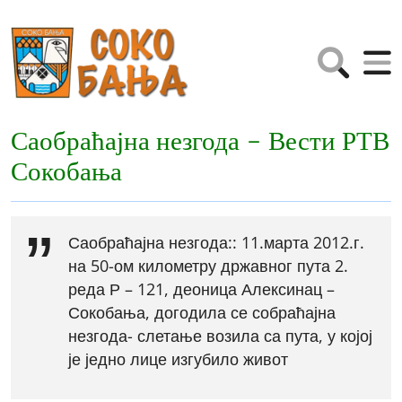
Саобраћајна незгода - Вести РТВ
Сокобања
Саобраћајна незгода:: 11.марта 2012.г.
на 50-ом километру државног пута 2.
реда Р – 121, деоница Алексинац –
Сокобања, догодила се собраћајна
незгода- слетање возила са пута, у којој
је једно лице изгубило живот