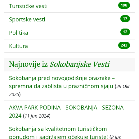
Turističke vesti
198
Sportske vesti
17
Politika
12
Kultura
243
Najnovije iz
Sokobanjske Vesti
Sokobanja pred novogodišnje praznike –
spremna da zablista u prazničnom sjaju
(
29 Okt
)
2025
AKVA PARK PODINA - SOKOBANJA - SEZONA
2024
(
)
11 Jun 2024
Sokobanja sa kvalitetnom turističkom
ponudom i sadržajem očekuje turiste!
(
8 Jun