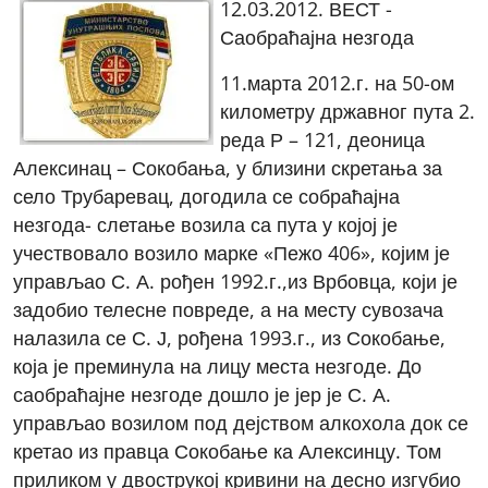
12.03.2012. ВЕСТ -
Саобраћајна незгода
11.марта 2012.г. на 50-ом
километру државног пута 2.
реда Р – 121, деоница
Алексинац – Сокобања, у близини скретања за
село Трубаревац, догодила се собраћајна
незгода- слетање возила са пута у којој је
учествовало возило марке «Пежо 406», којим је
управљао С. А. рођен 1992.г.,из Врбовца, који је
задобио телесне повреде, а на месту сувозача
налазила се С. Ј, рођена 1993.г., из Сокобање,
која је преминула на лицу места незгоде. До
саобраћајне незгоде дошло је јер је С. А.
управљао возилом под дејством алкохола док се
кретао из правца Сокобање ка Алексинцу. Том
приликом у двострукој кривини на десно изгубио