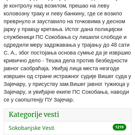
је контролу над возилом, прешао на леву
коловозну траку и леву банкину, где се возило
преврнуло и зауставило на точковима у десном
јарку у правцу кретања. Истог дана полицијски
службеници ПС Сокобања су лишили слободе и
одредили меру задржавања у трајању до 48 сати
С. А., због постојања основа сумње да је извршио
кривично дело - Тешка дела против безбедности
јавног саобраћаја. Увиђај лица места незгоде
извршен од стране истражног судије Вишег суда у
Зајечару, у присуству зам.Вишег јавног тужиоца у
Зајечару, и увиђајне екипе ПС Сокобања, наводи
се у саопштенју ПУ Зајечар.
Kategorije vesti
Sokobanjske Vesti
1219