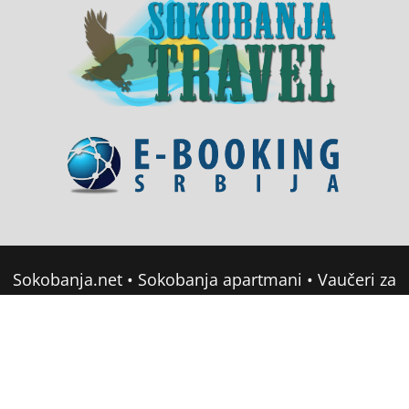
Sokobanja.net
•
Sokobanja apartmani
•
Vaučeri za
domor u Srbiji
•
Soko Banja Apartmani
•
Sokobanja Booking
Copyright © 2022 sokobanja.com. All Rights
Reserved •
Mapa sajta