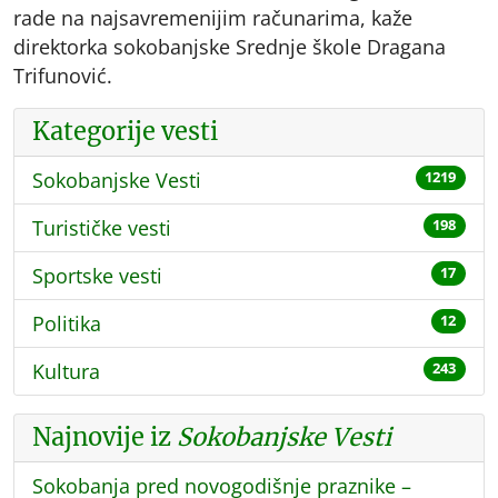
rade na najsavremenijim računarima, kaže
direktorka sokobanjske Srednje škole Dragana
Trifunović.
Kategorije vesti
Sokobanjske Vesti
1219
Turističke vesti
198
Sportske vesti
17
Politika
12
Kultura
243
Najnovije iz
Sokobanjske Vesti
Sokobanja pred novogodišnje praznike –