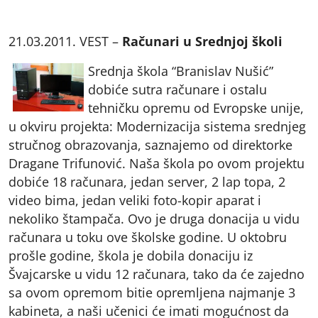
21.03.2011. VEST –
Računari u Srednjoj školi
Srednja škola “Branislav Nušić”
dobiće sutra računare i ostalu
tehničku opremu od Evropske unije,
u okviru projekta: Modernizacija sistema srednjeg
stručnog obrazovanja, saznajemo od direktorke
Dragane Trifunović. Naša škola po ovom projektu
dobiće 18 računara, jedan server, 2 lap topa, 2
video bima, jedan veliki foto-kopir aparat i
nekoliko štampača. Ovo je druga donacija u vidu
računara u toku ove školske godine. U oktobru
prošle godine, škola je dobila donaciju iz
Švajcarske u vidu 12 računara, tako da će zajedno
sa ovom opremom bitie opremljena najmanje 3
kabineta, a naši učenici će imati mogućnost da