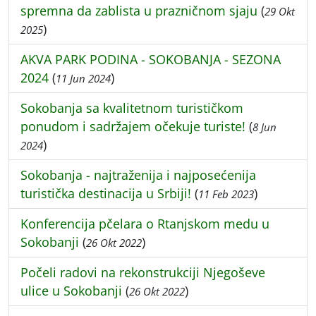
spremna da zablista u prazničnom sjaju
(
29 Okt
)
2025
AKVA PARK PODINA - SOKOBANJA - SEZONA
2024
(
)
11 Jun 2024
Sokobanja sa kvalitetnom turističkom
ponudom i sadržajem očekuje turiste!
(
8 Jun
)
2024
Sokobanja - najtraženija i najposećenija
turistička destinacija u Srbiji!
(
)
11 Feb 2023
Konferencija pčelara o Rtanjskom medu u
Sokobanji
(
)
26 Okt 2022
Počeli radovi na rekonstrukciji Njegoševe
ulice u Sokobanji
(
)
26 Okt 2022