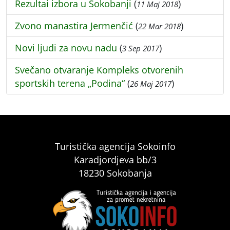
Rezultai izbora u Sokobanji
(
)
11 Maj 2018
Zvono manastira Jermenčić
(
)
22 Mar 2018
Novi ljudi za novu nadu
(
)
3 Sep 2017
Svečano otvaranje Kompleks otvorenih
sportskih terena „Podina“
(
)
26 Maj 2017
Turistička agencija Sokoinfo
Karadjordjeva bb/3
18230 Sokobanja