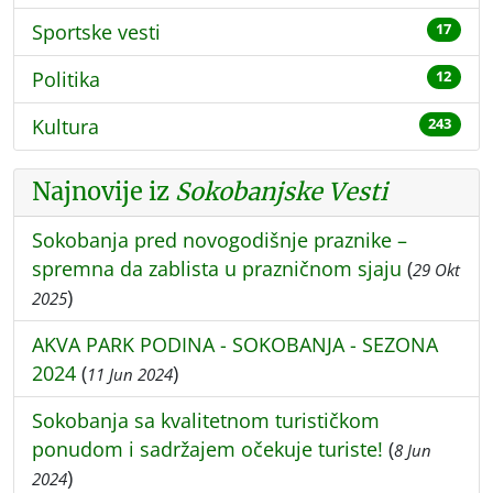
Sportske vesti
17
Politika
12
Kultura
243
Najnovije iz
Sokobanjske Vesti
Sokobanja pred novogodišnje praznike –
spremna da zablista u prazničnom sjaju
(
29 Okt
)
2025
AKVA PARK PODINA - SOKOBANJA - SEZONA
2024
(
)
11 Jun 2024
Sokobanja sa kvalitetnom turističkom
ponudom i sadržajem očekuje turiste!
(
8 Jun
)
2024