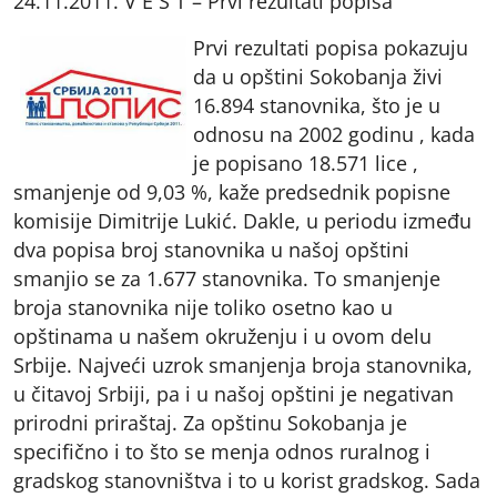
24.11.2011. V E S T – Prvi rezultati popisa
Prvi rezultati popisa pokazuju
da u opštini Sokobanja živi
16.894 stanovnika, što je u
odnosu na 2002 godinu , kada
je popisano 18.571 lice ,
smanjenje od 9,03 %, kaže predsednik popisne
komisije Dimitrije Lukić. Dakle, u periodu između
dva popisa broj stanovnika u našoj opštini
smanjio se za 1.677 stanovnika. To smanjenje
broja stanovnika nije toliko osetno kao u
opštinama u našem okruženju i u ovom delu
Srbije. Najveći uzrok smanjenja broja stanovnika,
u čitavoj Srbiji, pa i u našoj opštini je negativan
prirodni priraštaj. Za opštinu Sokobanja je
specifično i to što se menja odnos ruralnog i
gradskog stanovništva i to u korist gradskog. Sada