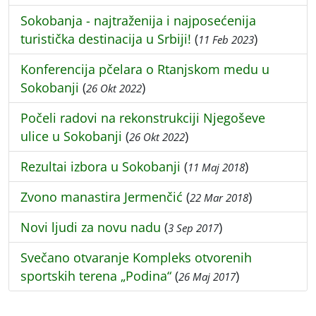
Sokobanja - najtraženija i najposećenija
turistička destinacija u Srbiji!
(
)
11 Feb 2023
Konferencija pčelara o Rtanjskom medu u
Sokobanji
(
)
26 Okt 2022
Počeli radovi na rekonstrukciji Njegoševe
ulice u Sokobanji
(
)
26 Okt 2022
Rezultai izbora u Sokobanji
(
)
11 Maj 2018
Zvono manastira Jermenčić
(
)
22 Mar 2018
Novi ljudi za novu nadu
(
)
3 Sep 2017
Svečano otvaranje Kompleks otvorenih
sportskih terena „Podina“
(
)
26 Maj 2017