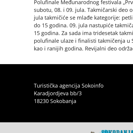
Polufinale Međunarodnog festivala „Pr
subotu, 08. i 09. jula. Takmičarski deo
o
jula takmičiće se mlađe kategorije: petlići
do 15 godina. 09. jula nastupiće takmičari
15 godina. Za sada ima tridesetak takmič
polufinale ulaze i finalisti takmičenja u
kao i ranijih godina. Revijalni deo održa
Turistička agencija Sokoinfo
Karadjordjeva bb/3
18230 Sokobanja