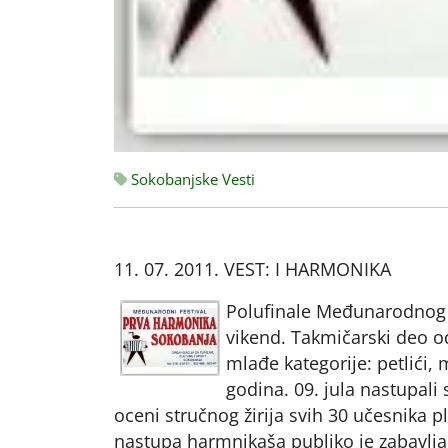
Sokobanjske Vesti
11. 07. 2011. VEST: I HARMONIKA
Polufinale Međunarodnog 
vikend. Takmičarski deo od
mlađe kategorije: petlići, m
godina. 09. jula nastupali su
oceni stručnog žirija svih 30 učesnika pl
nastupa harmnikaša publiko je zabavlja