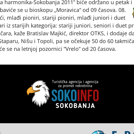
va harmonika-Sokobanja 2011“ biće održano u petak i
baviće se u bioskopu „Moravica“ od 09 časova. 08.
, mlađi pioniri, stariji pioniri, mlađi juniori i duet
 iz starijih kategorija: stariji juniori, seniori i duet p
ara, kaže Bratislav Majkić, direktor OTKS, i dodaje d
 Staparu, Nišu i Topoli, pa se očekuje 50 do 60 takmiča
će se na letnjoj pozornici “Vrelo“ od 20 časova.