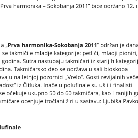
la “Prva harmonika – Sokobanja 2011” biće održano 12. i
a „
Prva harmonika-Sokobanja 2011
“ održan je dana
se takmičile mladje kategorije: petlići, mladji pioniri,
15 godina. Sutra nastupaju takmičari iz starijih kategori
 godina. Takmičarsko deo se održava u sali bioskopa
vaju na letnjoj pozornici „Vrelo“. Gosti revijalnih veče
st“ iz Čitluka. Inače u polufinale su ušli i finalisti
 se očekuje ukupno 50 do 60 takmičara, kao i ranijih g
kmičare ocenjuje tročlani žiri u sastavu: Ljubiša Pavko
ufinale