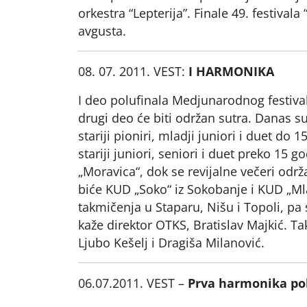
orkestra “Lepterija”. Finale 49. festiva
avgusta.
08. 07. 2011. VEST:
I HARMONIKA
I deo polufinala Medjunarodnog festival
drugi deo će biti održan sutra. Danas su 
stariji pioniri, mladji juniori i duet do 
stariji juniori, seniori i duet preko 15
„Moravica“, dok se revijalne večeri održa
biće KUD „Soko“ iz Sokobanje i KUD „Mlado
takmičenja u Staparu, Nišu i Topoli, pa
kaže direktor OTKS, Bratislav Majkić. Ta
Ljubo Kešelj i Dragiša Milanović.
06.07.2011. VEST –
Prva harmonika pol