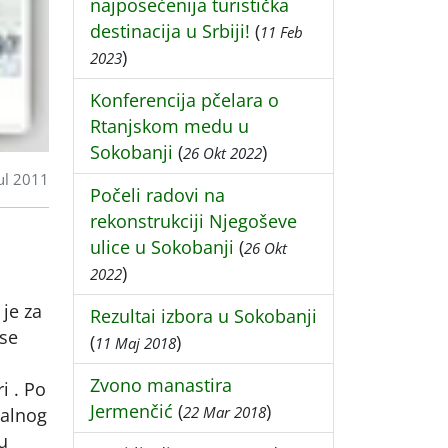
najposećenija turistička
destinacija u Srbiji!
(
11 Feb
)
2023
Konferencija pčelara o
Rtanjskom medu u
Sokobanji
(
)
26 Okt 2022
ul 2011
Počeli radovi na
rekonstrukciji Njegoševe
ulice u Sokobanji
(
26 Okt
)
2022
je za
Rezultai izbora u Sokobanji
 se
(
)
11 Maj 2018
Zvono manastira
ri . Po
Jermenčić
(
)
22 Mar 2018
jalnog
u