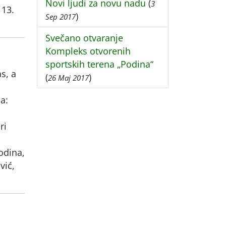
Novi ljudi za novu nadu
(
3
 13.
)
Sep 2017
Svečano otvaranje
Kompleks otvorenih
sportskih terena „Podina“
s, a
(
)
26 Maj 2017
ja:
ri
odina,
vić,