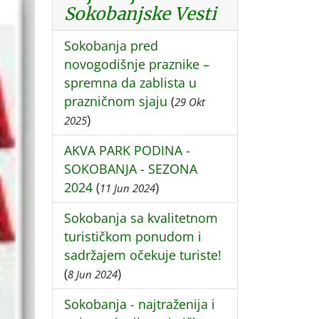
Sokobanjske Vesti
Sokobanja pred
novogodišnje praznike –
spremna da zablista u
prazničnom sjaju
(
29 Okt
)
2025
AKVA PARK PODINA -
SOKOBANJA - SEZONA
2024
(
)
11 Jun 2024
Sokobanja sa kvalitetnom
turističkom ponudom i
sadržajem očekuje turiste!
(
)
8 Jun 2024
Sokobanja - najtraženija i