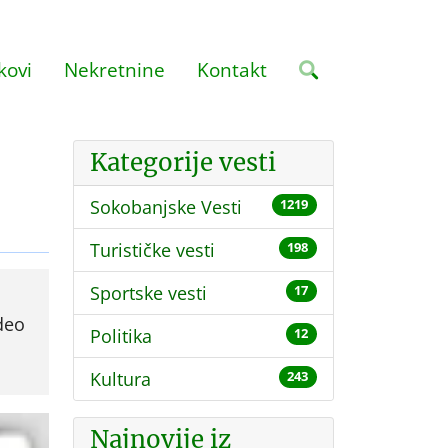
kovi
Nekretnine
Kontakt
Kategorije vesti
Sokobanjske Vesti
1219
Turističke vesti
198
Sportske vesti
17
deo
Politika
12
Kultura
243
Najnovije iz