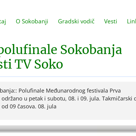
aj
O Sokobanji
Gradski vodič
Vesti
Lin
polufinale Sokobanja
sti TV Soko
banja:: Polufinale Međunarodnog festivala Prva
držano u petak i subotu, 08. i 09. jula. Takmičarski 
od 09 časova. 08. jula