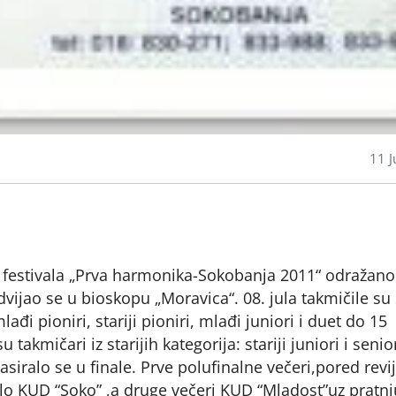
11 J
festivala „Prva harmonika-Sokobanja 2011“ odražano 
vijao se u bioskopu „Moravica“. 08. jula takmičile su
lađi pioniri, stariji pioniri, mlađi juniori i duet do 15
 takmičari iz starijih kategorija: stariji juniori i senio
asiralo se u finale. Prve polufinalne večeri,pored revi
lo KUD “Soko” ,a druge večeri KUD “Mladost”uz pratnj