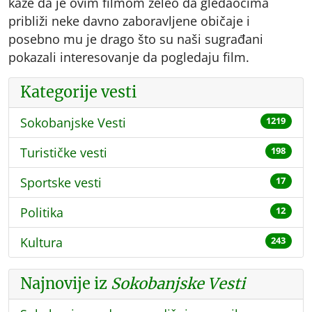
kaže da je ovim filmom želeo da gledaocima
približi neke davno zaboravljene običaje i
posebno mu je drago što su naši sugrađani
pokazali interesovanje da pogledaju film.
Kategorije vesti
Sokobanjske Vesti
1219
Turističke vesti
198
Sportske vesti
17
Politika
12
Kultura
243
Najnovije iz
Sokobanjske Vesti