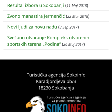
Rezultai izbora u Sokobanji
(
)
11 Maj 2018
Zvono manastira Jermenčić
(
)
22 Mar 2018
Novi ljudi za novu nadu
(
)
3 Sep 2017
Svečano otvaranje Kompleks otvorenih
sportskih terena „Podina“
(
)
26 Maj 2017
Turistička agencija Sokoinfo
Karadjordjeva bb/3
18230 Sokobanja