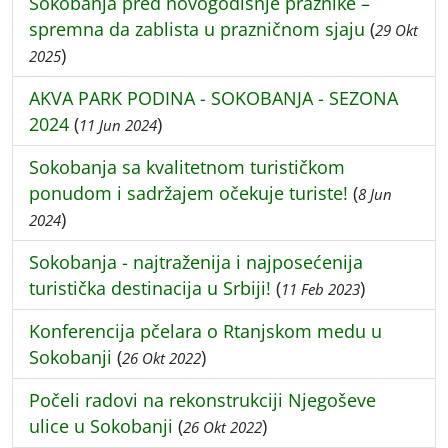
Sokobanja pred novogodišnje praznike –
spremna da zablista u prazničnom sjaju
(
29 Okt
)
2025
AKVA PARK PODINA - SOKOBANJA - SEZONA
2024
(
)
11 Jun 2024
Sokobanja sa kvalitetnom turističkom
ponudom i sadržajem očekuje turiste!
(
8 Jun
)
2024
Sokobanja - najtraženija i najposećenija
turistička destinacija u Srbiji!
(
)
11 Feb 2023
Konferencija pčelara o Rtanjskom medu u
Sokobanji
(
)
26 Okt 2022
Počeli radovi na rekonstrukciji Njegoševe
ulice u Sokobanji
(
)
26 Okt 2022