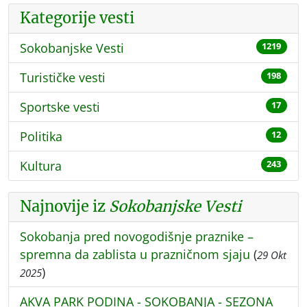
Kategorije vesti
Sokobanjske Vesti
1219
Turističke vesti
198
Sportske vesti
17
Politika
12
Kultura
243
Najnovije iz
Sokobanjske Vesti
Sokobanja pred novogodišnje praznike –
spremna da zablista u prazničnom sjaju
(
29 Okt
)
2025
AKVA PARK PODINA - SOKOBANJA - SEZONA