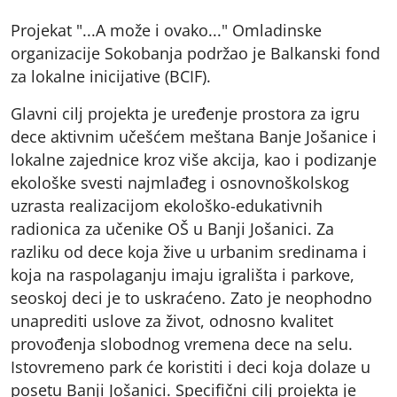
Projekat "...A može i ovako..." Omladinske
organizacije Sokobanja podržao je Balkanski fond
za lokalne inicijative (BCIF).
Glavni cilj projekta je uređenje prostora za igru
dece aktivnim učešćem meštana Banje Jošanice i
lokalne zajednice kroz više akcija, kao i podizanje
ekološke svesti najmlađeg i osnovnoškolskog
uzrasta realizacijom ekološko-edukativnih
radionica za učenike OŠ u Banji Jošanici. Za
razliku od dece koja žive u urbanim sredinama i
koja na raspolaganju imaju igrališta i parkove,
seoskoj deci je to uskraćeno. Zato je neophodno
unaprediti uslove za život, odnosno kvalitet
provođenja slobodnog vremena dece na selu.
Istovremeno park će koristiti i deci koja dolaze u
posetu Banji Jošanici. Specifični cilj projekta je