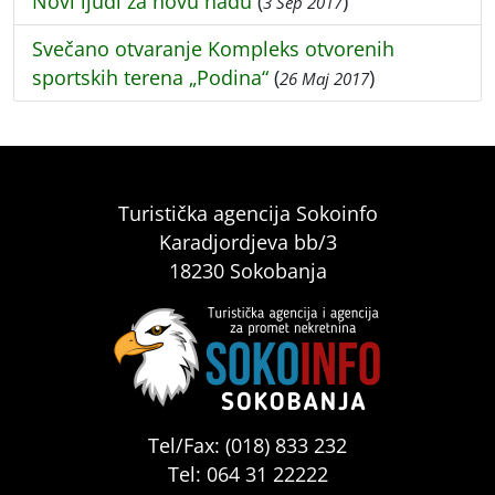
Novi ljudi za novu nadu
(
)
3 Sep 2017
Svečano otvaranje Kompleks otvorenih
sportskih terena „Podina“
(
)
26 Maj 2017
Turistička agencija Sokoinfo
Karadjordjeva bb/3
18230 Sokobanja
Tel/Fax: (018) 833 232
Tel: 064 31 22222