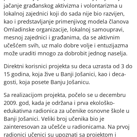
jačanje građanskog aktivizma i volontarizma u
lokalnoj zajednici koji do sada nije bio razvijen,
kao i predstavljanje primenjivog modela članova
Omladinske organizacije, lokalnoj samoupravi,
mesnoj zajednici i građanima, da se aktivnim
učešćem svih, uz malo dobre volje i entuzijazma
može uraditi mnogo za dobrobit jednog naselja.
Direktni korisnici projekta su deca uzrasta od 3 do
15 godina, koja žive u Banji Jošanici, kao i deca-
gosti, koja posete Banju Jošanicu.
Sa realizacijom projekta, počelo se u decembru
2009. god, kada je održana i prva ekološko-
edukativna radionica za učenike osnovne škole u
Banji Jošanici. Veliki broj učenika bio je
zainteresovan za učešće u radionicama. Na prvoj
radionici učenici su upoznati sa projektom i