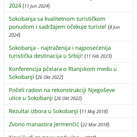
2024
(
)
11 Jun 2024
Sokobanja sa kvalitetnom turističkom
ponudom i sadržajem očekuje turiste!
(
8 Jun
)
2024
Sokobanja - najtraženija i najposećenija
turistička destinacija u Srbiji!
(
)
11 Feb 2023
Konferencija pčelara o Rtanjskom medu u
Sokobanji
(
)
26 Okt 2022
Počeli radovi na rekonstrukciji Njegoševe
ulice u Sokobanji
(
)
26 Okt 2022
Rezultai izbora u Sokobanji
(
)
11 Maj 2018
Zvono manastira Jermenčić
(
)
22 Mar 2018