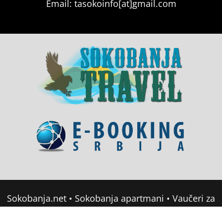
Email: tasokoinfo[at]gmail.com
Sokobanja.net
•
Sokobanja apartmani
•
Vaučeri za
domor u Srbiji
•
Soko Banja Apartmani
•