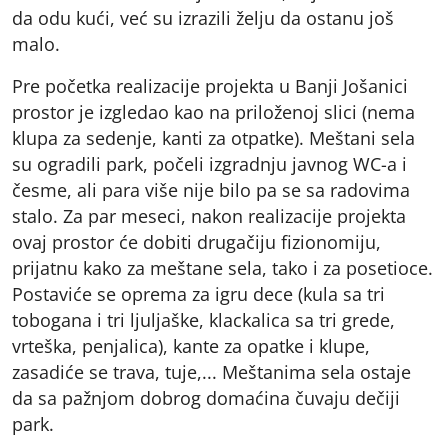
da odu kući, već su izrazili želju da ostanu još
malo.
Pre početka realizacije projekta u Banji Jošanici
prostor je izgledao kao na priloženoj slici (nema
klupa za sedenje, kanti za otpatke). Meštani sela
su ogradili park, počeli izgradnju javnog WC-a i
česme, ali para više nije bilo pa se sa radovima
stalo. Za par meseci, nakon realizacije projekta
ovaj prostor će dobiti drugačiju fizionomiju,
prijatnu kako za meštane sela, tako i za posetioce.
Postaviće se oprema za igru dece (kula sa tri
tobogana i tri ljuljaške, klackalica sa tri grede,
vrteška, penjalica), kante za opatke i klupe,
zasadiće se trava, tuje,... Meštanima sela ostaje
da sa pažnjom dobrog domaćina čuvaju dečiji
park.