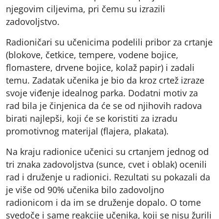
njegovim ciljevima, pri čemu su izrazili
zadovoljstvo.
Radioničari su učenicima podelili pribor za crtanje
(blokove, četkice, tempere, vodene bojice,
flomastere, drvene bojice, kolaž papir) i zadali
temu. Zadatak učenika je bio da kroz crtež izraze
svoje viđenje idealnog parka. Dodatni motiv za
rad bila je činjenica da će se od njihovih radova
birati najlepši, koji će se koristiti za izradu
promotivnog materijal (flajera, plakata).
Na kraju radionice učenici su crtanjem jednog od
tri znaka zadovoljstva (sunce, cvet i oblak) ocenili
rad i druženje u radionici. Rezultati su pokazali da
je više od 90% učenika bilo zadovoljno
radionicom i da im se druženje dopalo. O tome
svedoče i same reakcije učenika, koji se nisu žurili