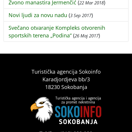
Zvono manastira Jermenčić
(
)
22 Mar 2018
Novi ljudi za novu nadu
(
)
3 Sep 2017
Svečano otvaranje Kompleks otvorenih
sportskih terena „Podina“
(
)
26 Maj 2017
Turistička agencija Sokoinfo
Karadjordjeva bb/3
18230 Sokobanja