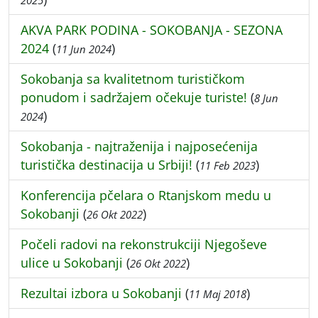
2025
AKVA PARK PODINA - SOKOBANJA - SEZONA
2024
(
)
11 Jun 2024
Sokobanja sa kvalitetnom turističkom
ponudom i sadržajem očekuje turiste!
(
8 Jun
)
2024
Sokobanja - najtraženija i najposećenija
turistička destinacija u Srbiji!
(
)
11 Feb 2023
Konferencija pčelara o Rtanjskom medu u
Sokobanji
(
)
26 Okt 2022
Počeli radovi na rekonstrukciji Njegoševe
ulice u Sokobanji
(
)
26 Okt 2022
Rezultai izbora u Sokobanji
(
)
11 Maj 2018