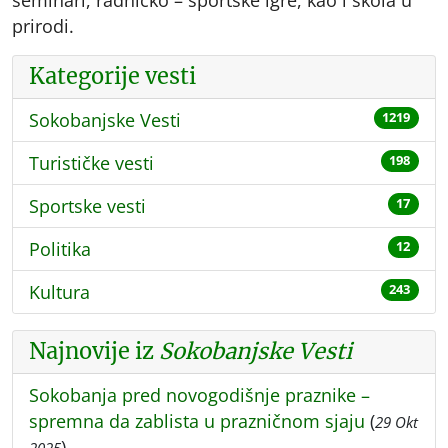
seminari, radničko – sportske igre, kao i škola u
prirodi.
Kategorije vesti
Sokobanjske Vesti
1219
Turističke vesti
198
Sportske vesti
17
Politika
12
Kultura
243
Najnovije iz
Sokobanjske Vesti
Sokobanja pred novogodišnje praznike –
spremna da zablista u prazničnom sjaju
(
29 Okt
)