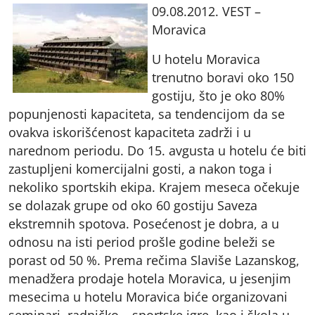
09.08.2012. VEST –
Moravica
U hotelu Moravica
trenutno boravi oko 150
gostiju, što je oko 80%
popunjenosti kapaciteta, sa tendencijom da se
ovakva iskorišćenost kapaciteta zadrži i u
narednom periodu. Do 15. avgusta u hotelu će biti
zastupljeni komercijalni gosti, a nakon toga i
nekoliko sportskih ekipa. Krajem meseca očekuje
se dolazak grupe od oko 60 gostiju Saveza
ekstremnih spotova. Posećenost je dobra, a u
odnosu na isti period prošle godine beleži se
porast od 50 %. Prema rečima Slaviše Lazanskog,
menadžera prodaje hotela Moravica, u jesenjim
mesecima u hotelu Moravica biće organizovani