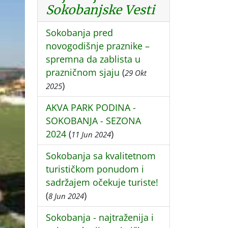
Sokobanjske Vesti
Sokobanja pred
novogodišnje praznike –
spremna da zablista u
prazničnom sjaju
(
29 Okt
)
2025
AKVA PARK PODINA -
SOKOBANJA - SEZONA
2024
(
)
11 Jun 2024
Sokobanja sa kvalitetnom
turističkom ponudom i
sadržajem očekuje turiste!
(
)
8 Jun 2024
Sokobanja - najtraženija i