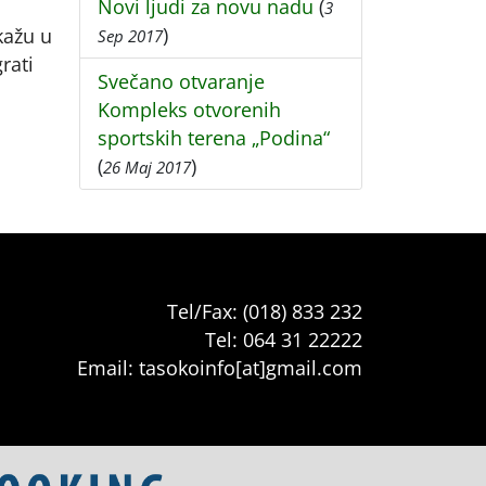
Novi ljudi za novu nadu
(
3
)
kažu u
Sep 2017
rati
Svečano otvaranje
Kompleks otvorenih
sportskih terena „Podina“
(
)
26 Maj 2017
Tel/Fax: (018) 833 232
Tel: 064 31 22222
Email: tasokoinfo[at]gmail.com