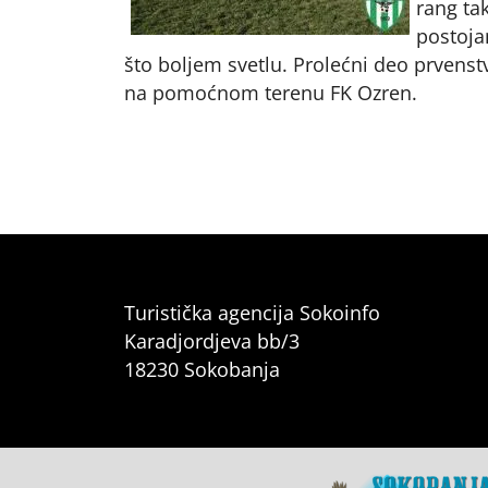
rang ta
postoja
što boljem svetlu. Prolećni deo prvenstv
na pomoćnom terenu FK Ozren.
Turistička agencija Sokoinfo
Karadjordjeva bb/3
18230 Sokobanja