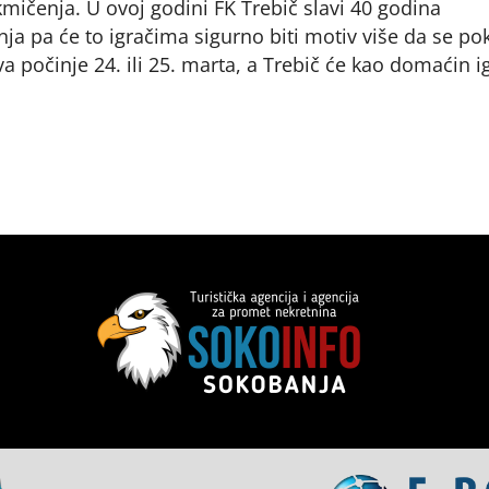
kmičenja. U ovoj godini FK Trebič slavi 40 godina
nja pa će to igračima sigurno biti motiv više da se po
a počinje 24. ili 25. marta, a Trebič će kao domaćin ig