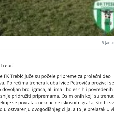
5 Janu
 Trebič
če FK Trebič juče su počele pripreme za prolećni deo
va. Po rečima trenera kluba Ivice Petrovića prozivci se
dovoljan broj igrača, ali ima i bolesnih i povređenih 
asnije pridružiti pripremama. Osim onih koji su trenu
ekuje se povratak nekolicine iskusnih igrača, što bi s
 u ostvarenju ovogodišnjeg cilja, a to je prelazak u vi