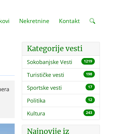
kovi
Nekretnine
Kontakt
Kategorije vesti
Sokobanjske Vesti
1219
Turističke vesti
198
Sportske vesti
17
nera
Politika
12
Kultura
243
Najnovije iz