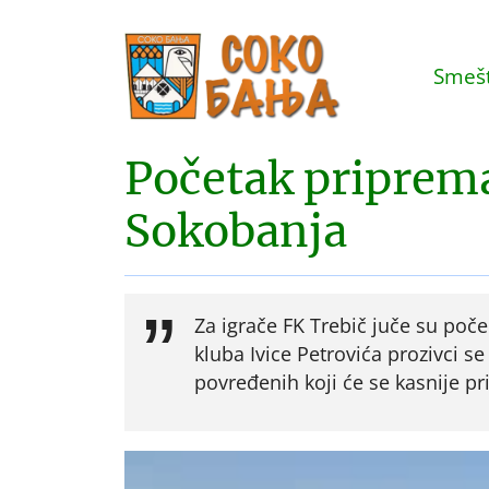
Smešt
Početak priprema
Sokobanja
Za igrače FK Trebič juče su poč
kluba Ivice Petrovića prozivci se
povređenih koji će se kasnije p