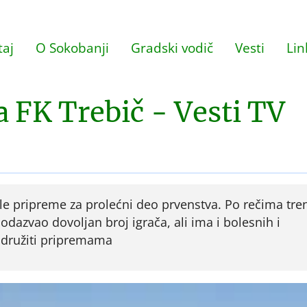
aj
O Sokobanji
Gradski vodič
Vesti
Lin
 FK Trebič - Vesti TV
ele pripreme za prolećni deo prvenstva. Po rečima tre
 odazvao dovoljan broj igrača, ali ima i bolesnih i
ridružiti pripremama