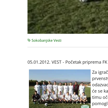
Sokobanjske Vesti
05.01.2012. VEST - Početak priprema FK
Za igra
prvenst
odazvao 
će se k
timu oč
pomoglo