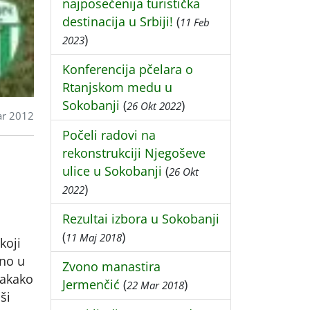
najposećenija turistička
destinacija u Srbiji!
(
11 Feb
)
2023
Konferencija pčelara o
Rtanjskom medu u
Sokobanji
(
)
26 Okt 2022
ar 2012
Počeli radovi na
rekonstrukciji Njegoševe
ulice u Sokobanji
(
26 Okt
)
2022
Rezultai izbora u Sokobanji
(
)
11 Maj 2018
koji
tno u
Zvono manastira
vakako
Jermenčić
(
)
22 Mar 2018
ši