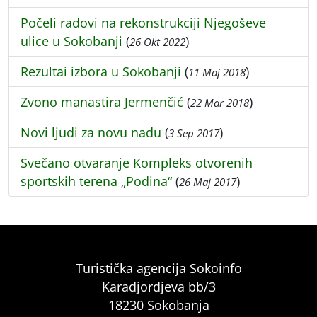
Počeli radovi na rekonstrukciji Njegoševe
ulice u Sokobanji
(
)
26 Okt 2022
Rezultai izbora u Sokobanji
(
)
11 Maj 2018
Zvono manastira Jermenčić
(
)
22 Mar 2018
Novi ljudi za novu nadu
(
)
3 Sep 2017
Svečano otvaranje Kompleks otvorenih
sportskih terena „Podina“
(
)
26 Maj 2017
Turistička agencija Sokoinfo
Karadjordjeva bb/3
18230 Sokobanja