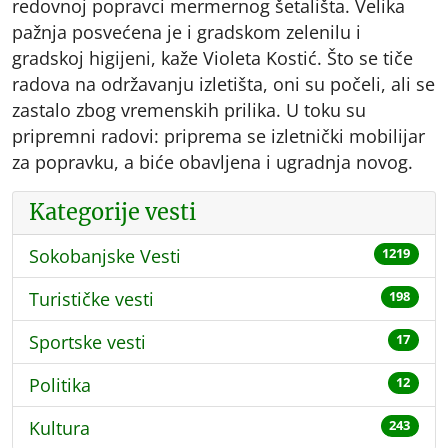
redovnoj popravci mermernog šetališta. Velika
pažnja posvećena je i gradskom zelenilu i
gradskoj higijeni, kaže Violeta Kostić. Što se tiče
radova na održavanju izletišta, oni su počeli, ali se
zastalo zbog vremenskih prilika. U toku su
pripremni radovi: priprema se izletnički mobilijar
za popravku, a biće obavljena i ugradnja novog.
Kategorije vesti
Sokobanjske Vesti
1219
Turističke vesti
198
Sportske vesti
17
Politika
12
Kultura
243