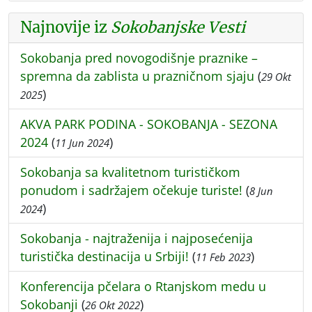
Najnovije iz
Sokobanjske Vesti
Sokobanja pred novogodišnje praznike –
spremna da zablista u prazničnom sjaju
(
29 Okt
)
2025
AKVA PARK PODINA - SOKOBANJA - SEZONA
2024
(
)
11 Jun 2024
Sokobanja sa kvalitetnom turističkom
ponudom i sadržajem očekuje turiste!
(
8 Jun
)
2024
Sokobanja - najtraženija i najposećenija
turistička destinacija u Srbiji!
(
)
11 Feb 2023
Konferencija pčelara o Rtanjskom medu u
Sokobanji
(
)
26 Okt 2022