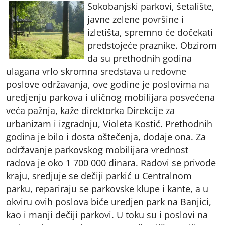
Sokobanjski parkovi, šetalište,
javne zelene površine i
izletišta, spremno će dočekati
predstojeće praznike. Obzirom
da su prethodnih godina
ulagana vrlo skromna sredstava u redovne
poslove održavanja, ove godine je poslovima na
uredjenju parkova i uličnog mobilijara posvećena
veća pažnja, kaže direktorka Direkcije za
urbanizam i izgradnju, Violeta Kostić. Prethodnih
godina je bilo i dosta oštečenja, dodaje ona. Za
održavanje parkovskog mobilijara vrednost
radova je oko 1 700 000 dinara. Radovi se privode
kraju, sredjuje se dečiji parkić u Centralnom
parku, repariraju se parkovske klupe i kante, a u
okviru ovih poslova biće uredjen park na Banjici,
kao i manji dečiji parkovi. U toku su i poslovi na