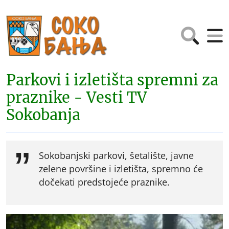
Parkovi i izletišta spremni za
praznike - Vesti TV
Sokobanja
Sokobanjski parkovi, šetalište, javne
zelene površine i izletišta, spremno će
dočekati predstojeće praznike.