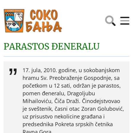
PARASTOS ĐENERALU
17. jula, 2010. godine, u sokobanjskom
hramu Sv. Preobraženje Gospodnje, sa
početkom u 12 sati, održan je parastos,
pomen đeneralu, Dragoljubu
Mihailoviću, Čiča Draži. Činodejstvovao
je sveštenik, časni otac Zoran Golubović,
uz prisustvo nekolicine građana i
predsednika Pokreta srpskih četnika
Ravna Gora