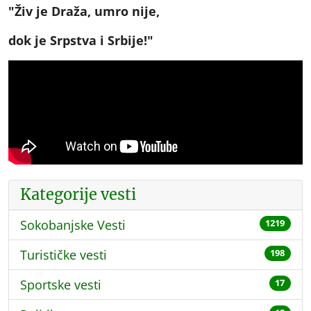
"Živ je Draža, umro nije,
dok je Srpstva i Srbije!"
Kategorije vesti
Sokobanjske Vesti
1219
Turističke vesti
198
Sportske vesti
17