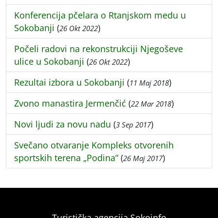
Konferencija pčelara o Rtanjskom medu u
Sokobanji
(
)
26 Okt 2022
Počeli radovi na rekonstrukciji Njegoševe
ulice u Sokobanji
(
)
26 Okt 2022
Rezultai izbora u Sokobanji
(
)
11 Maj 2018
Zvono manastira Jermenčić
(
)
22 Mar 2018
Novi ljudi za novu nadu
(
)
3 Sep 2017
Svečano otvaranje Kompleks otvorenih
sportskih terena „Podina“
(
)
26 Maj 2017
Turistička agencija Sokoinfo