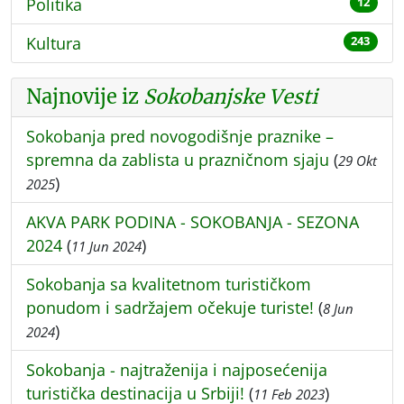
Politika
12
Kultura
243
Najnovije iz
Sokobanjske Vesti
Sokobanja pred novogodišnje praznike –
spremna da zablista u prazničnom sjaju
(
29 Okt
)
2025
AKVA PARK PODINA - SOKOBANJA - SEZONA
2024
(
)
11 Jun 2024
Sokobanja sa kvalitetnom turističkom
ponudom i sadržajem očekuje turiste!
(
8 Jun
)
2024
Sokobanja - najtraženija i najposećenija
turistička destinacija u Srbiji!
(
)
11 Feb 2023