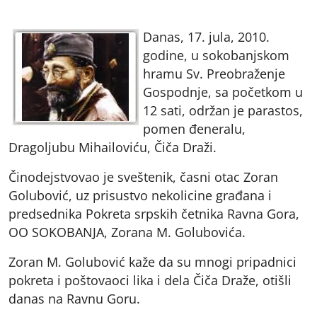
Danas, 17. jula, 2010.
godine, u sokobanjskom
hramu Sv. Preobraženje
Gospodnje, sa početkom u
12 sati, održan je parastos,
pomen đeneralu,
Dragoljubu Mihailoviću, Čiča Draži.
Činodejstvovao je sveštenik, časni otac Zoran
Golubović, uz prisustvo nekolicine građana i
predsednika Pokreta srpskih četnika Ravna Gora,
OO SOKOBANJA, Zorana M. Golubovića.
Zoran M. Golubović kaže da su mnogi pripadnici
pokreta i poštovaoci lika i dela Čiča Draže, otišli
danas na Ravnu Goru.