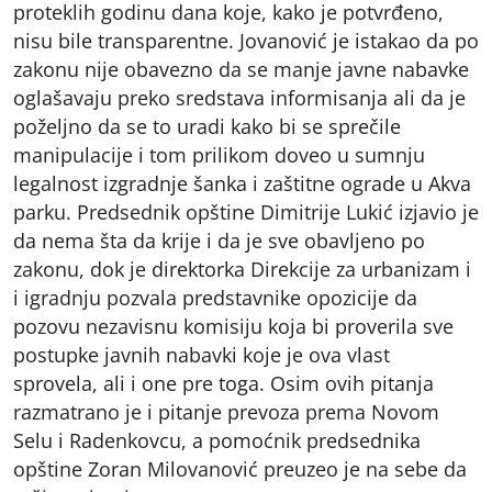
proteklih godinu dana koje, kako je potvrđeno,
nisu bile transparentne. Jovanović je istakao da po
zakonu nije obavezno da se manje javne nabavke
oglašavaju preko sredstava informisanja ali da je
poželjno da se to uradi kako bi se sprečile
manipulacije i tom prilikom doveo u sumnju
legalnost izgradnje šanka i zaštitne ograde u Akva
parku. Predsednik opštine Dimitrije Lukić izjavio je
da nema šta da krije i da je sve obavljeno po
zakonu, dok je direktorka Direkcije za urbanizam i
i igradnju pozvala predstavnike opozicije da
pozovu nezavisnu komisiju koja bi proverila sve
postupke javnih nabavki koje je ova vlast
sprovela, ali i one pre toga. Osim ovih pitanja
razmatrano je i pitanje prevoza prema Novom
Selu i Radenkovcu, a pomoćnik predsednika
opštine Zoran Milovanović preuzeo je na sebe da