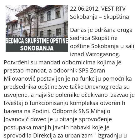
22.06.2012. VEST RTV
Sokobanja – Skupština
Danas je održana druga
sednica Skupštine
opštine Sokobanja u sali
iznad Vatrogasnog.
Potvrđeni su mandati odbornicima kojima je
prestao mandat, a odbornik SPS Zoran
Milovanović postavljen je na funkciju pomoćnika
predsednika opštine.Sve tačke Dnevnog reda su
usvojene, a najviše polemike očekivano izazvao je
Izveštaj o funkcionisanju kompleksa otvorenih
bazena na Podini. Odbornik SNS Mihajlo
Jovanović doveo je u pitanje sprovođenje
postupaka manjih javnih nabavki koje je
sprovodila Direkcija za urbanizam i izgradnju u