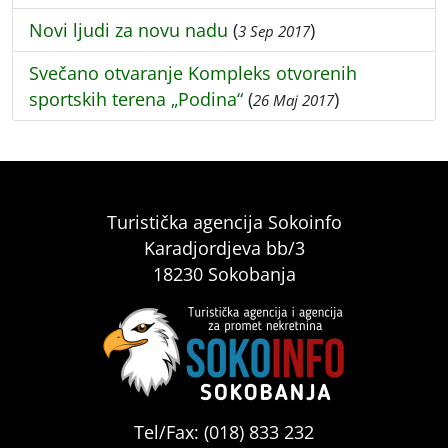
Novi ljudi za novu nadu
(
)
3 Sep 2017
Svečano otvaranje Kompleks otvorenih
sportskih terena „Podina“
(
)
26 Maj 2017
Turistička agencija Sokoinfo
Karadjordjeva bb/3
18230 Sokobanja
Tel/Fax: (018) 833 232