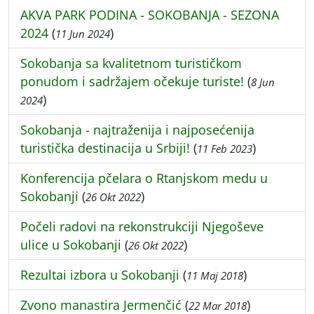
AKVA PARK PODINA - SOKOBANJA - SEZONA
2024
(
)
11 Jun 2024
Sokobanja sa kvalitetnom turističkom
ponudom i sadržajem očekuje turiste!
(
8 Jun
)
2024
Sokobanja - najtraženija i najposećenija
turistička destinacija u Srbiji!
(
)
11 Feb 2023
Konferencija pčelara o Rtanjskom medu u
Sokobanji
(
)
26 Okt 2022
Počeli radovi na rekonstrukciji Njegoševe
ulice u Sokobanji
(
)
26 Okt 2022
Rezultai izbora u Sokobanji
(
)
11 Maj 2018
Zvono manastira Jermenčić
(
)
22 Mar 2018