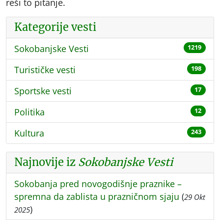
reši to pitanje.
Kategorije vesti
Sokobanjske Vesti
1219
Turističke vesti
198
Sportske vesti
17
Politika
12
Kultura
243
Najnovije iz
Sokobanjske Vesti
Sokobanja pred novogodišnje praznike –
spremna da zablista u prazničnom sjaju
(
29 Okt
)
2025