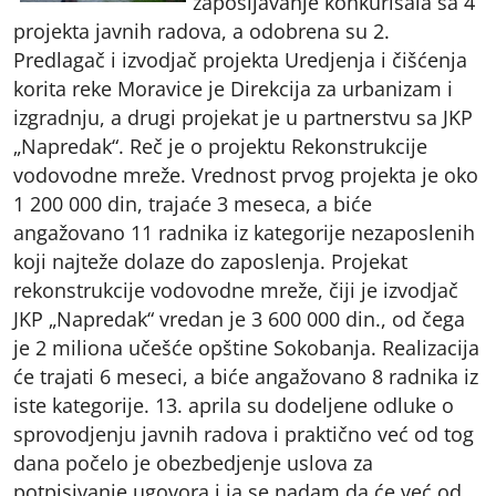
zapošljavanje konkurisala sa 4
projekta javnih radova, a odobrena su 2.
Predlagač i izvodjač projekta Uredjenja i čišćenja
korita reke Moravice je Direkcija za urbanizam i
izgradnju, a drugi projekat je u partnerstvu sa JKP
„Napredak“. Reč je o projektu Rekonstrukcije
vodovodne mreže. Vrednost prvog projekta je oko
1 200 000 din, trajaće 3 meseca, a biće
angažovano 11 radnika iz kategorije nezaposlenih
koji najteže dolaze do zaposlenja. Projekat
rekonstrukcije vodovodne mreže, čiji je izvodjač
JKP „Napredak“ vredan je 3 600 000 din., od čega
je 2 miliona učešće opštine Sokobanja. Realizacija
će trajati 6 meseci, a biće angažovano 8 radnika iz
iste kategorije. 13. aprila su dodeljene odluke o
sprovodjenju javnih radova i praktično već od tog
dana počelo je obezbedjenje uslova za
potpisivanje ugovora i ja se nadam da će već od