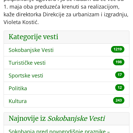
1. maja oba preduzeća krenuti sa realizacijom,
kaže direktorka Direkcije za urbanizam i izgradnju,
Violeta Kostić.
Kategorije vesti
Sokobanjske Vesti
1219
Turističke vesti
198
Sportske vesti
17
Politika
12
Kultura
243
Najnovije iz
Sokobanjske Vesti
Sokobanja pred novogodišnje praznike –