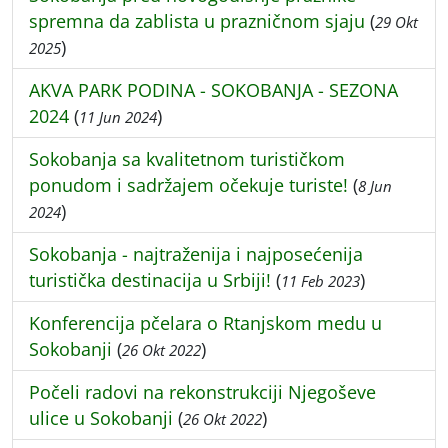
spremna da zablista u prazničnom sjaju
(
29 Okt
)
2025
AKVA PARK PODINA - SOKOBANJA - SEZONA
2024
(
)
11 Jun 2024
Sokobanja sa kvalitetnom turističkom
ponudom i sadržajem očekuje turiste!
(
8 Jun
)
2024
Sokobanja - najtraženija i najposećenija
turistička destinacija u Srbiji!
(
)
11 Feb 2023
Konferencija pčelara o Rtanjskom medu u
Sokobanji
(
)
26 Okt 2022
Počeli radovi na rekonstrukciji Njegoševe
ulice u Sokobanji
(
)
26 Okt 2022