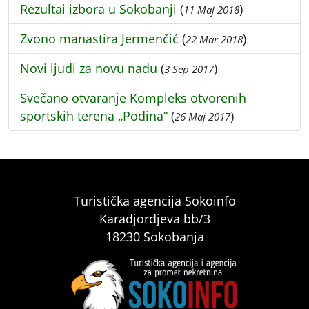
Rezultai izbora u Sokobanji
(
)
11 Maj 2018
Zvono manastira Jermenčić
(
)
22 Mar 2018
Novi ljudi za novu nadu
(
)
3 Sep 2017
Svečano otvaranje Kompleks otvorenih
sportskih terena „Podina“
(
)
26 Maj 2017
Turistička agencija Sokoinfo
Karadjordjeva bb/3
18230 Sokobanja