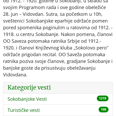
od 1912. - 1920. godine u Sokobanji, u skladu sa
svojim Programom rada i ove godine obeležiće
28. jun – Vidovdan. Sutra, sa početkom u 10h,
sveštenici Sokobanjske eparhije održaće pomen
pored spomenika poginulim u ratovima od 1912. -
1918. u centru Sokobanje. Nakon pomena, članovi
OO Saveza potomaka ratnika Srbije od 1912.-
1920. i članovi Književnog kluba „Sokolovo pero“
održaće prigodan recital. OO Saveža potomaka
ratnika poziva svoje članove, gradjane Sokobanje i
banjske goste da prisustvuju obeležavanju
Vidovdana.
Kategorije vesti
Sokobanjske Vesti
1219
Turističke vesti
198