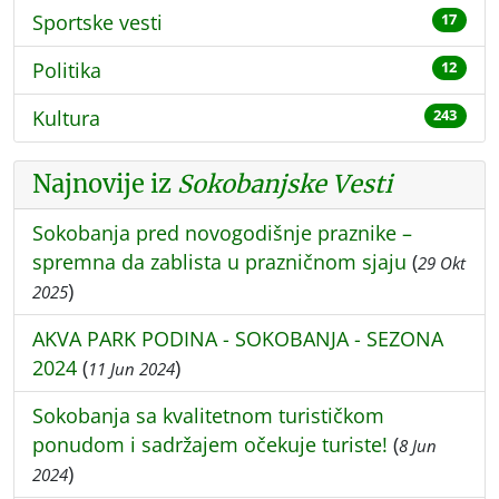
Sportske vesti
17
Politika
12
Kultura
243
Najnovije iz
Sokobanjske Vesti
Sokobanja pred novogodišnje praznike –
spremna da zablista u prazničnom sjaju
(
29 Okt
)
2025
AKVA PARK PODINA - SOKOBANJA - SEZONA
2024
(
)
11 Jun 2024
Sokobanja sa kvalitetnom turističkom
ponudom i sadržajem očekuje turiste!
(
8 Jun
)
2024