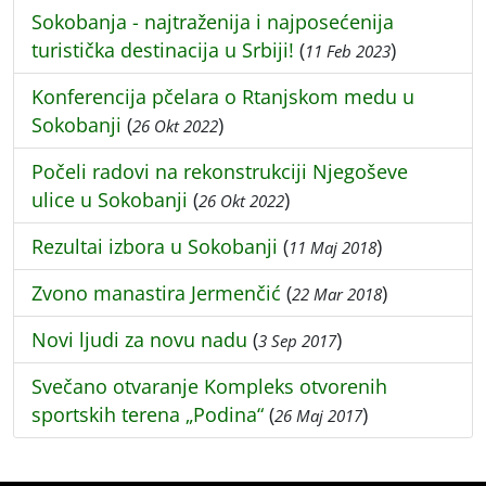
Sokobanja - najtraženija i najposećenija
turistička destinacija u Srbiji!
(
)
11 Feb 2023
Konferencija pčelara o Rtanjskom medu u
Sokobanji
(
)
26 Okt 2022
Počeli radovi na rekonstrukciji Njegoševe
ulice u Sokobanji
(
)
26 Okt 2022
Rezultai izbora u Sokobanji
(
)
11 Maj 2018
Zvono manastira Jermenčić
(
)
22 Mar 2018
Novi ljudi za novu nadu
(
)
3 Sep 2017
Svečano otvaranje Kompleks otvorenih
sportskih terena „Podina“
(
)
26 Maj 2017