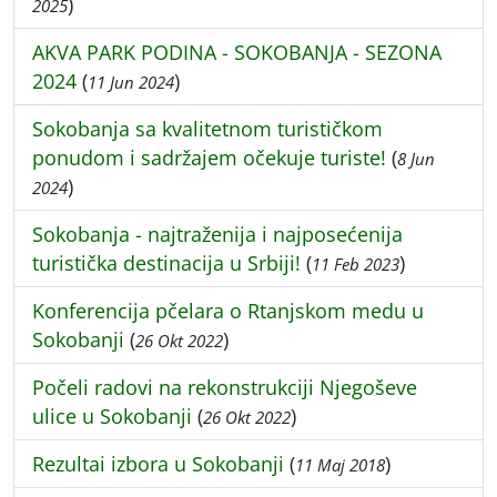
)
2025
AKVA PARK PODINA - SOKOBANJA - SEZONA
2024
(
)
11 Jun 2024
Sokobanja sa kvalitetnom turističkom
ponudom i sadržajem očekuje turiste!
(
8 Jun
)
2024
Sokobanja - najtraženija i najposećenija
turistička destinacija u Srbiji!
(
)
11 Feb 2023
Konferencija pčelara o Rtanjskom medu u
Sokobanji
(
)
26 Okt 2022
Počeli radovi na rekonstrukciji Njegoševe
ulice u Sokobanji
(
)
26 Okt 2022
Rezultai izbora u Sokobanji
(
)
11 Maj 2018