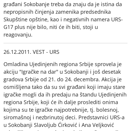
građani Sokobanje treba da znaju da je istina da
nepropisnih činjenja zamenika predsednika
Skupštine opštine, kao i negativnih namera URS-
G17 plus nije bilo, niti će ih biti, stoji u
reagovanju.
26.12.2011. VEST - URS
Omladina Ujedinjenih regiona Srbije sprovela je
akciju "Igračke na dar" u Sokobanji i još desetak
gradova Srbije od 21. do 24. decembra. Akcija je
osmišljena tako da su svi građani koji imaju stare
igračke mogli da ih predaju na štandu Ujedinjenih
regiona Srbije, koji će ih dalje proslediti onima
kojima su te igračke najpotrebnije, tj. bolesnoj,
siromašnoj i nezbrinutoj deci. Predstavnici URS-a
u Sokobanji Slavoljub Ćirković i Ana Veljković