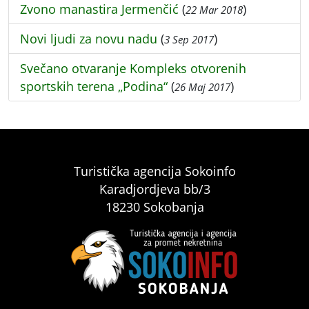
Zvono manastira Jermenčić
(
)
22 Mar 2018
Novi ljudi za novu nadu
(
)
3 Sep 2017
Svečano otvaranje Kompleks otvorenih
sportskih terena „Podina“
(
)
26 Maj 2017
Turistička agencija Sokoinfo
Karadjordjeva bb/3
18230 Sokobanja