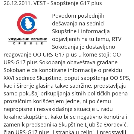
26.12.2011. VEST - Saopštenje G17 plus
Povodom poslednjih
dešavanja na sednici
Skupštine i informacija
objavljenih na tu temu, RTV
Sokobanja je dostavljeno
reagovanje OO URS-G17 plus u kome stoji: OO
URS-G17 plus Sokobanja obaveštava građane
Sokobanje da konotirane informacije o prekidu
XXVI sednice Skupštine, poput saopštenja OO SPS,
kao i širenje glasina takve sadržine, predstavljaju
samo pokušaj prikupljanja sitnih političkih poena
prozaičnim korišćenjem jedne, ni po čemu
nepropisne i nesvakidašnje situacije u radu
lokalne skupštine, kako bi se negativno konotirali
zamenik predsednika Skupštine Ljubiša Đorđević,
član URS-G17 plus, i stranka u celini, i predstavili