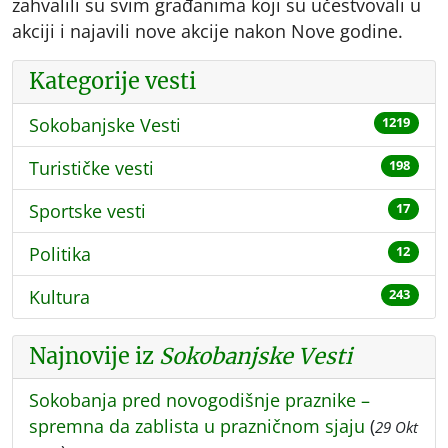
zahvalili su svim građanima koji su učestvovali u
akciji i najavili nove akcije nakon Nove godine.
Kategorije vesti
Sokobanjske Vesti
1219
Turističke vesti
198
Sportske vesti
17
Politika
12
Kultura
243
Najnovije iz
Sokobanjske Vesti
Sokobanja pred novogodišnje praznike –
spremna da zablista u prazničnom sjaju
(
29 Okt