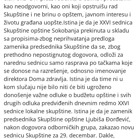
kao neodgovorni, kao oni koji opstruišu rad
Skupštine i ne brinu o opštem, javnom interesu i
životu građana uopšte.Istina je da je XXVI sednica
Skupštine opštine Sokobanja prekinuta u skladu
sa propisima-zbog neprihvatanja predloga
zamenika predsednika Skupštine da se, zbog
prethodno nepostignutog dogovora, odloži za
narednu sednicu samo rasprava po tačkama koje
se donose na razrešenje, odnosno imenovanje
direktora Doma zdravlja. Istina je da time ni u
kom slučaju nije bilo niti će biti ugroženo
donošenje važne odluke o budžetu opštine i svih
drugih odluka predviđenih dnevnim redmo XXVI
sednice lokalne skupštine. Istina je da je zamenik
predsednika Skupštine opštine Ljubiša Đorđević,
nakon dogovora odborničkih grupa, zakazao novu
sednicu Skupštine za 29. decembar. Dakle,