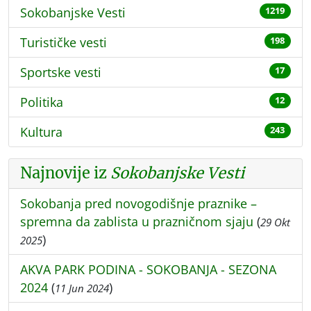
Sokobanjske Vesti
1219
Turističke vesti
198
Sportske vesti
17
Politika
12
Kultura
243
Najnovije iz
Sokobanjske Vesti
Sokobanja pred novogodišnje praznike –
spremna da zablista u prazničnom sjaju
(
29 Okt
)
2025
AKVA PARK PODINA - SOKOBANJA - SEZONA
2024
(
)
11 Jun 2024