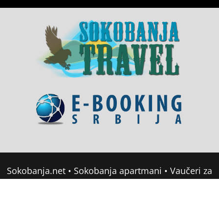
Sokobanja.net
•
Sokobanja apartmani
•
Vaučeri za
domor u Srbiji
•
Soko Banja Apartmani
•
Sokobanja Booking
Copyright © 2022 sokobanja.com. All Rights