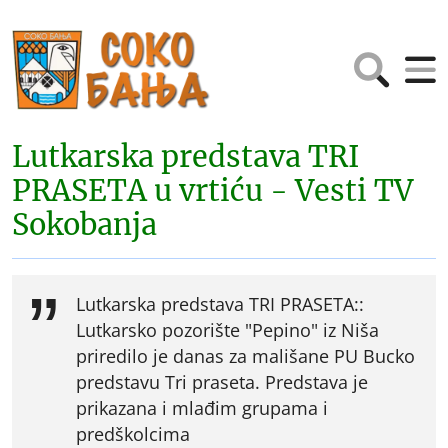
Lutkarska predstava TRI
PRASETA u vrtiću - Vesti TV
Sokobanja
Lutkarska predstava TRI PRASETA::
Lutkarsko pozorište "Pepino" iz Niša
priredilo je danas za mališane PU Bucko
predstavu Tri praseta. Predstava je
prikazana i mlađim grupama i
predškolcima