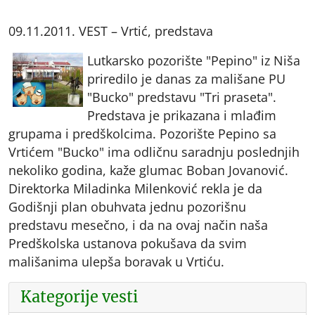
09.11.2011. VEST – Vrtić, predstava
Lutkarsko pozorište "Pepino" iz Niša
priredilo je danas za mališane PU
"Bucko" predstavu "Tri praseta".
Predstava je prikazana i mlađim
grupama i predškolcima. Pozorište Pepino sa
Vrtićem "Bucko" ima odličnu saradnju poslednjih
nekoliko godina, kaže glumac Boban Jovanović.
Direktorka Miladinka Milenković rekla je da
Godišnji plan obuhvata jednu pozorišnu
predstavu mesečno, i da na ovaj način naša
Predškolska ustanova pokušava da svim
mališanima ulepša boravak u Vrtiću.
Kategorije vesti