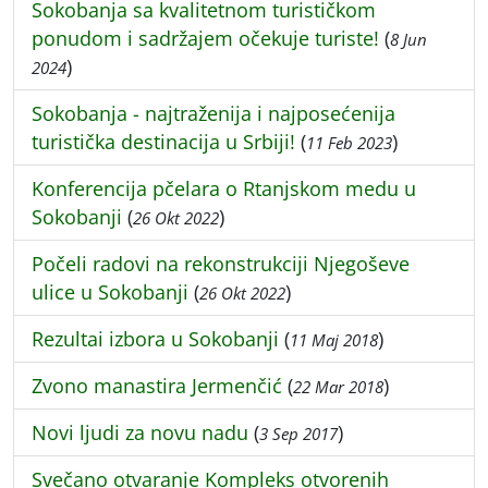
Sokobanja sa kvalitetnom turističkom
ponudom i sadržajem očekuje turiste!
(
8 Jun
)
2024
Sokobanja - najtraženija i najposećenija
turistička destinacija u Srbiji!
(
)
11 Feb 2023
Konferencija pčelara o Rtanjskom medu u
Sokobanji
(
)
26 Okt 2022
Počeli radovi na rekonstrukciji Njegoševe
ulice u Sokobanji
(
)
26 Okt 2022
Rezultai izbora u Sokobanji
(
)
11 Maj 2018
Zvono manastira Jermenčić
(
)
22 Mar 2018
Novi ljudi za novu nadu
(
)
3 Sep 2017
Svečano otvaranje Kompleks otvorenih