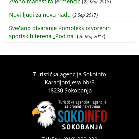
Zvono manastira Jermenčić
(
)
22 Mar 2018
Novi ljudi za novu nadu
(
)
3 Sep 2017
Svečano otvaranje Kompleks otvorenih
sportskih terena „Podina“
(
)
26 Maj 2017
Turistička agencija Sokoinfo
Karadjordjeva bb/3
18230 Sokobanja