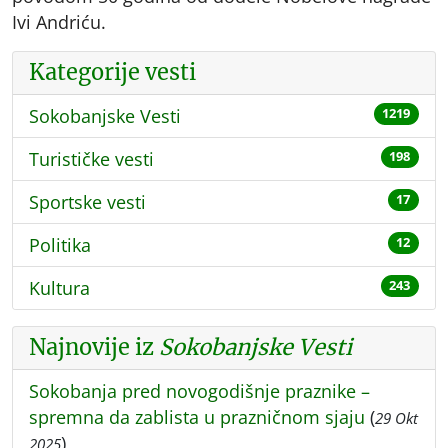
Ivi Andriću.
Kategorije vesti
Sokobanjske Vesti
1219
Turističke vesti
198
Sportske vesti
17
Politika
12
Kultura
243
Najnovije iz
Sokobanjske Vesti
Sokobanja pred novogodišnje praznike –
spremna da zablista u prazničnom sjaju
(
29 Okt
)
2025