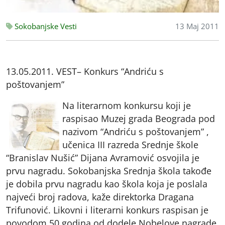
Sokobanjske Vesti
13 Maj 2011
13.05.2011. VEST– Konkurs “Andriću s
poštovanjem”
Na literarnom konkursu koji je
raspisao Muzej grada Beograda pod
nazivom “Andriću s poštovanjem” ,
učenica III razreda Srednje škole
“Branislav Nušić” Dijana Avramović osvojila je
prvu nagradu. Sokobanjska Srednja škola takođe
je dobila prvu nagradu kao škola koja je poslala
najveći broj radova, kaže direktorka Dragana
Trifunović. Likovni i literarni konkurs raspisan je
povodom 50 godina od dodele Nobelove nagrade