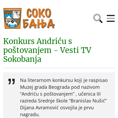
Konkurs Andriću s
poštovanjem - Vesti TV
Sokobanja
Na literarnom konkursu koji je raspisao
Muzej grada Beograda pod nazivom
“Andriću s poštovanjem” , učenica III
razreda Srednje škole “Branislav Nušić”
Dijana Avramović osvojila je prvu
nagradu.