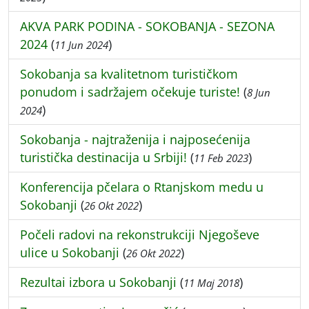
AKVA PARK PODINA - SOKOBANJA - SEZONA
2024
(
)
11 Jun 2024
Sokobanja sa kvalitetnom turističkom
ponudom i sadržajem očekuje turiste!
(
8 Jun
)
2024
Sokobanja - najtraženija i najposećenija
turistička destinacija u Srbiji!
(
)
11 Feb 2023
Konferencija pčelara o Rtanjskom medu u
Sokobanji
(
)
26 Okt 2022
Počeli radovi na rekonstrukciji Njegoševe
ulice u Sokobanji
(
)
26 Okt 2022
Rezultai izbora u Sokobanji
(
)
11 Maj 2018