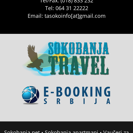
Tel/Fax: (018) 833 232
Tel: 064 31 22222
Email: tasokoinfo[at]gmail.com
Sokobanja.net
•
Sokobanja apartmani
•
Vaučeri za