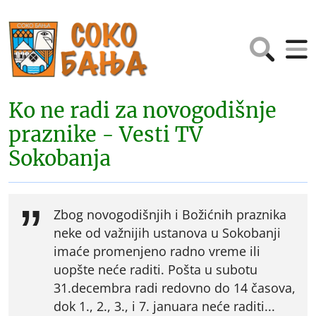
Ko ne radi za novogodišnje
praznike - Vesti TV
Sokobanja
Zbog novogodišnjih i Božićnih praznika
neke od važnijih ustanova u Sokobanji
imaće promenjeno radno vreme ili
uopšte neće raditi. Pošta u subotu
31.decembra radi redovno do 14 časova,
dok 1., 2., 3., i 7. januara neće raditi...