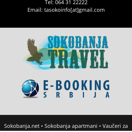
Tel: 064 31 22222
Email: tasokoinfo[at]gmail.com
Sokobanja.net
•
Sokobanja apartmani
•
Vaučeri za