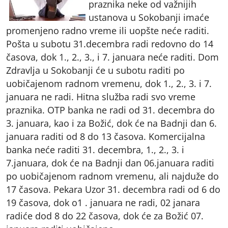
praznika neke od važnijih
ustanova u Sokobanji imaće
promenjeno radno vreme ili uopšte neće raditi.
Pošta u subotu 31.decembra radi redovno do 14
časova, dok 1., 2., 3., i 7. januara neće raditi. Dom
Zdravlja u Sokobanji će u subotu raditi po
uobičajenom radnom vremenu, dok 1., 2., 3. i 7.
januara ne radi. Hitna služba radi svo vreme
praznika. OTP banka ne radi od 31. decembra do
3. januara, kao i za Božić, dok će na Badnji dan 6.
januara raditi od 8 do 13 časova. Komercijalna
banka neće raditi 31. decembra, 1., 2., 3. i
7.januara, dok će na Badnji dan 06.januara raditi
po uobičajenom radnom vremenu, ali najduže do
17 časova. Pekara Uzor 31. decembra radi od 6 do
19 časova, dok o1 . januara ne radi, 02 janara
radiće dod 8 do 22 časova, dok će za Božić 07.