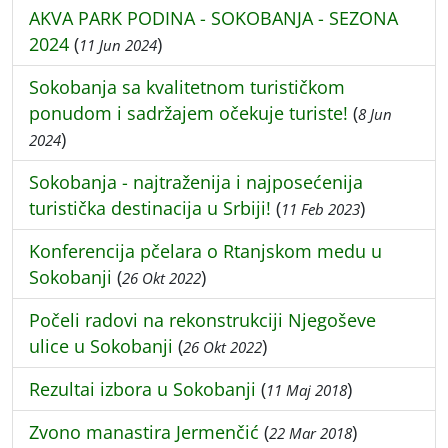
AKVA PARK PODINA - SOKOBANJA - SEZONA
2024
(
)
11 Jun 2024
Sokobanja sa kvalitetnom turističkom
ponudom i sadržajem očekuje turiste!
(
8 Jun
)
2024
Sokobanja - najtraženija i najposećenija
turistička destinacija u Srbiji!
(
)
11 Feb 2023
Konferencija pčelara o Rtanjskom medu u
Sokobanji
(
)
26 Okt 2022
Počeli radovi na rekonstrukciji Njegoševe
ulice u Sokobanji
(
)
26 Okt 2022
Rezultai izbora u Sokobanji
(
)
11 Maj 2018
Zvono manastira Jermenčić
(
)
22 Mar 2018