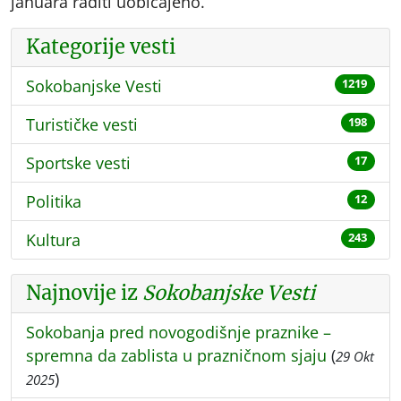
januara raditi uobičajeno.
Kategorije vesti
Sokobanjske Vesti
1219
Turističke vesti
198
Sportske vesti
17
Politika
12
Kultura
243
Najnovije iz
Sokobanjske Vesti
Sokobanja pred novogodišnje praznike –
spremna da zablista u prazničnom sjaju
(
29 Okt
)
2025