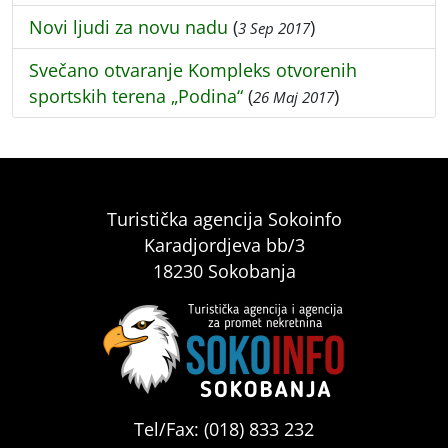
Novi ljudi za novu nadu
(
)
3 Sep 2017
Svečano otvaranje Kompleks otvorenih
sportskih terena „Podina“
(
)
26 Maj 2017
Turistička agencija Sokoinfo
Karadjordjeva bb/3
18230 Sokobanja
Tel/Fax: (018) 833 232